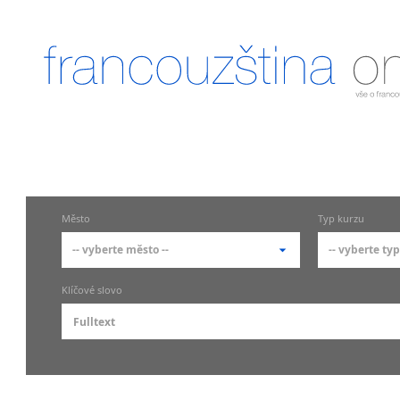
Město
Typ kurzu
-- vyberte město --
-- vyberte typ
-- vyberte město --
-- vyberte
Klíčové slovo
pražské městské části
základní
Praha
Skupin
Praha 1
Individ
francou
Praha 10
Firemn