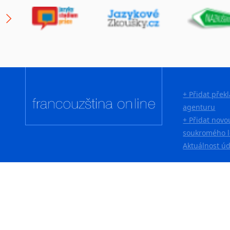
+ Přidat přek
agenturu
+ Přidat novo
soukromého l
Aktuálnost ú