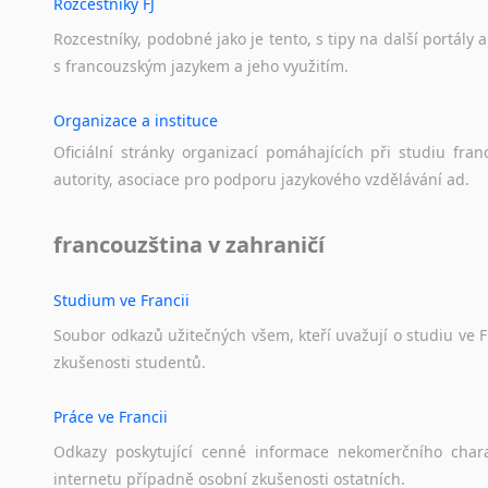
Rozcestníky FJ
Rozcestníky,
podobné
jako
je
tento,
s
tipy
na
další
portály
a
s
francouzským
jazykem
a
jeho
využitím.
Organizace a instituce
Oficiální
stránky
organizací
pomáhajících
při
studiu
fran
autority,
asociace
pro
podporu
jazykového
vzdělávání
ad.
francouzština v zahraničí
Studium ve Francii
Soubor
odkazů
užitečných
všem,
kteří
uvažují
o
studiu
ve
F
zkušenosti
studentů.
Práce ve Francii
Odkazy
poskytující
cenné
informace
nekomerčního
char
internetu
případně
osobní
zkušenosti
ostatních.