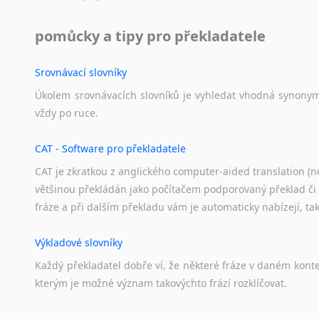
pomůcky a tipy pro překladatele
Srovnávací slovníky
Úkolem
srovnávacích
slovníků
je
vyhledat
vhodná
synony
vždy
po
ruce.
CAT - Software pro překladatele
CAT je zkratkou z anglického computer-aided translation (ne
většinou překládán jako počítačem podporovaný překlad či
fráze a při dalším překladu vám je automaticky nabízejí, ta
Výkladové slovníky
Každý
překladatel
dobře
ví,
že
některé
fráze
v
daném
kont
kterým
je
možné
význam
takovýchto
frází
rozklíčovat.