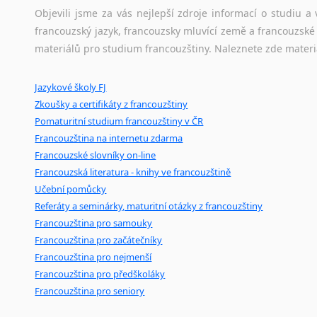
korpusů, jež umožňují třeba vyhledávání slov a slovních spo
Objevili jsme za vás nejlepší zdroje informací o studiu 
původního zdroje textu.
francouzský jazyk, francouzsky mluvící země a francouzsk
materiálů pro studium francouzštiny. Naleznete zde materi
Ostatní pomůcky pro překladatele
Jazykové školy FJ
Mix
pomůcek,
jež
mají
potenciál
pomoci
překladateli
v
je
Zkoušky a certifikáty z francouzštiny
poradny
a
pravidla
pravopisu
nebo
stylistické
příručky.
Pomaturitní studium francouzštiny v ČR
Francouzština na internetu zdarma
Francouzské slovníky on-line
Francouzská literatura - knihy ve francouzštině
Učební pomůcky
Referáty a seminárky, maturitní otázky z francouzštiny
Francouzština pro samouky
Francouzština pro začátečníky
Francouzština pro nejmenší
Francouzština pro předškoláky
Francouzština pro seniory