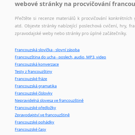
webové stránky na procvičování francou
Přečtěte si recenze materiálů k procvičování konkrétních 
atd. Objevte stránky nabízející poslechová cvičení, hry,
zpravodajské weby nebo stránky pro úplné začátečníky.
Francouzská slovíčka - slovní zásoba
Francouzština do ucha - poslech, audio, MP3, video
Francouzská konverzace
Testy z francouzštiny
Francouzské fráze
Francouzská gramatika
Francouzské číslovky
Nepravidelná slovesa ve francouzštině
Francouzské předložky
Zpravodajství ve francouzštině
Francouzské pohádky
Francouzské časy