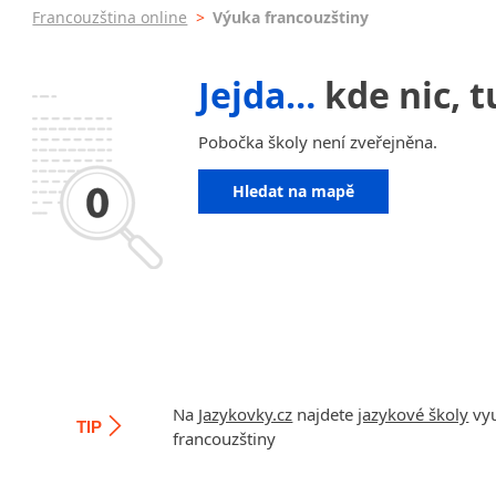
krajská města
Francouzština online
>
Výuka francouzštiny
Online
Brno
Výuka f
Plzeň
PC
Jejda…
kde nic, t
Karlovy Vary
Výuka 
malá města podle abecedy
JŠ nabíze
Pobočka školy není zveřejněna.
Sedlčany
Pomatu
francou
Hledat na mapě
Víkend
Intenzi
Na
Jazykovky.cz
najdete
jazykové školy
vyu
TIP
francouzštiny