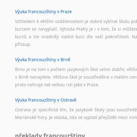
Výuka francouzštiny v Praze
Vzhledem k větším vzdálenostem je dobré vybírat školu pobl
kurzem se nevyplatí. Výhoda Prahy je i v tom, že si můžete 
kurzů a lze snadněji nalézt kurz dle vaší pokročilosti.
přístup.
Výuka francouzštiny v Brně
Brno je na tom s počtem jazykových škol velmi dobře; většino
v Brně nenajdete. Většina škol je soustředěna v malém cent
proto nehraje tak velkou roli jako v Praze.
Výuka francouzštiny v Ostravě
Ostrava je specifická tím, že jazykové školy jsou soustře
Mariánské hory. Je otázka, zda se vyplatí přejíždět mezi nim
překlady francouzštiny