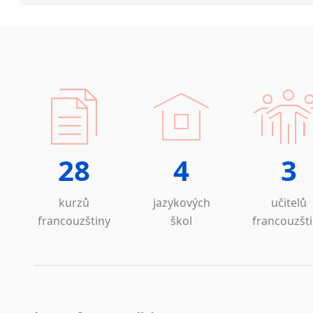
28
4
3
kurzů
jazykových
učitelů
francouzštiny
škol
francouzšt