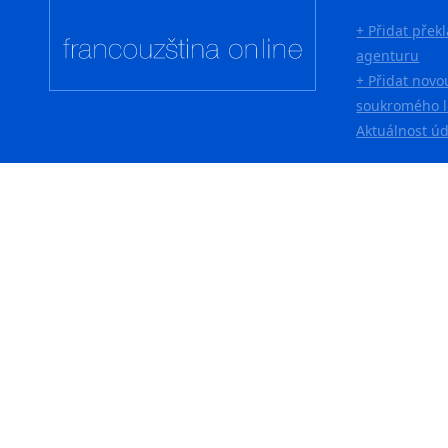
+ Přidat přek
agenturu
+ Přidat novo
soukromého l
Aktuálnost ú