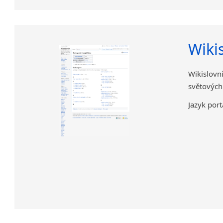
Wiki
Wikislovn
světových
Jazyk port