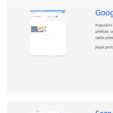
Goog
Populární
překlad c
takže přek
Jazyk port