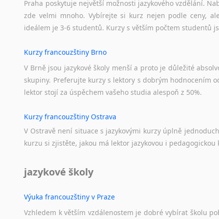
Praha poskytuje největší možnosti jazykového vzdělání. Nabí
zde velmi mnoho. Vybírejte si kurz nejen podle ceny, ale
ideálem je 3-6 studentů. Kurzy s větším počtem studentů js
Kurzy francouzštiny Brno
V Brně jsou jazykové školy menší a proto je důležité absolvo
skupiny. Preferujte kurzy s lektory s dobrým hodnocením od
lektor stojí za úspěchem vašeho studia alespoň z 50%.
Kurzy francouzštiny Ostrava
V Ostravě není situace s jazykovými kurzy úplně jednoduc
kurzu si zjistěte, jakou má lektor jazykovou i pedagogickou k
jazykové školy
Výuka francouzštiny v Praze
Vzhledem k větším vzdálenostem je dobré vybírat školu pobl