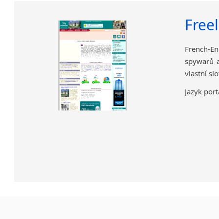
Free
French-En
spywarů a
vlastní sl
Jazyk port