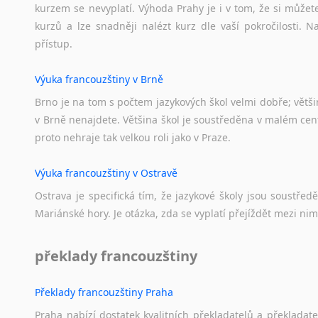
kurzem se nevyplatí. Výhoda Prahy je i v tom, že si můžete 
kurzů a lze snadněji nalézt kurz dle vaší pokročilosti.
přístup.
Výuka francouzštiny v Brně
Brno je na tom s počtem jazykových škol velmi dobře; většino
v Brně nenajdete. Většina škol je soustředěna v malém cent
proto nehraje tak velkou roli jako v Praze.
Výuka francouzštiny v Ostravě
Ostrava je specifická tím, že jazykové školy jsou soustře
Mariánské hory. Je otázka, zda se vyplatí přejíždět mezi nim
překlady francouzštiny
Překlady francouzštiny Praha
Praha nabízí dostatek kvalitních překladatelů a překladat