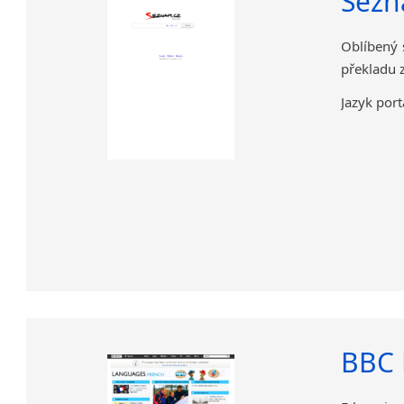
Sezn
Oblíbený 
překladu 
Jazyk port
BBC 