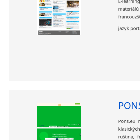
E-learnin
materiálů
francouzšt
jazyk port
PONS
Pons.eu n
klasickýc
ruština, f