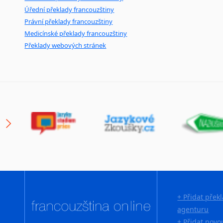
Úřední překlady francouzštiny
Právní překlady francouzštiny
Medicínské překlady francouzštiny
Překlady webových stránek
+ Přidat přek
agenturu
+ Přidat novo