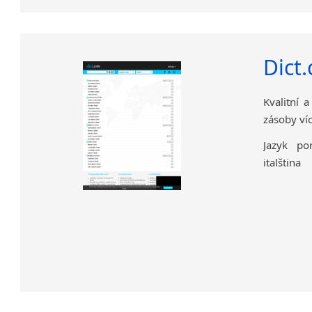
Dict
Kvalitní 
zásoby ví
Jazyk por
italština