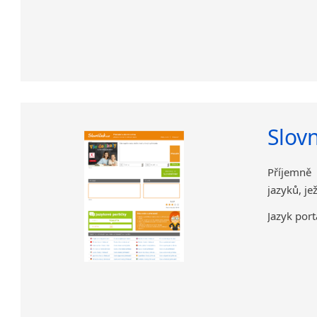
Slov
Příjemně 
jazyků, je
Jazyk port