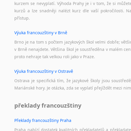
kurzem se nevyplatí. Výhoda Prahy je i v tom, že si můžete 
kurzů a lze snadněji nalézt kurz dle vaší pokročilosti.
přístup.
Výuka francouzštiny v Brně
Brno je na tom s počtem jazykových škol velmi dobře; většino
v Brně nenajdete. Většina škol je soustředěna v malém cent
proto nehraje tak velkou roli jako v Praze.
Výuka francouzštiny v Ostravě
Ostrava je specifická tím, že jazykové školy jsou soustře
Mariánské hory. Je otázka, zda se vyplatí přejíždět mezi nim
překlady francouzštiny
Překlady francouzštiny Praha
Praha nabízí dostatek kvalitních překladatelů a překladat