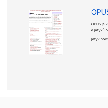
OPU
OPUS je ko
a jazyků o
Jazyk port