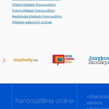
Úřední překlady francouzštiny
Právní překlady francouzštiny
Medicínské překlady francouzštiny
Překlady webových stránek
+ Přidat přek
agenturu
+ Přidat novo