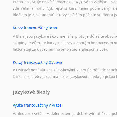
Praha poskytuje největší možnosti jazykového vzdělání. Nabí
zde velmi mnoho. Vybírejte si kurz nejen podle ceny, ale
ideálem je 3-6 studentů. Kurzy s větším počtem studentů js
Kurzy francouzštiny Brno
V Brně jsou jazykové školy menší a proto je důležité absolvo
skupiny. Preferujte kurzy s lektory s dobrým hodnocením od
lektor stojí za úspěchem vašeho studia alespoň z 50%.
Kurzy francouzštiny Ostrava
V Ostravě není situace s jazykovými kurzy úplně jednoduc
kurzu si zjistěte, jakou má lektor jazykovou i pedagogickou k
jazykové školy
Výuka francouzštiny v Praze
Vzhledem k větším vzdálenostem je dobré vybírat školu pobl