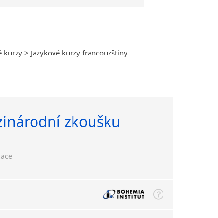
é kurzy
>
Jazykové kurzy francouzštiny
zinárodní zkoušku
zace