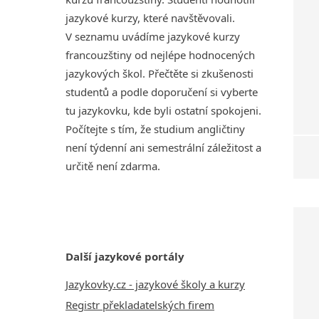
jazykové kurzy, které navštěvovali.
V seznamu uvádíme jazykové kurzy
francouzštiny od nejlépe hodnocených
jazykových škol. Přečtěte si zkušenosti
studentů a podle doporučení si vyberte
tu jazykovku, kde byli ostatní spokojeni.
Počítejte s tím, že studium angličtiny
není týdenní ani semestrální záležitost a
určitě není zdarma.
Další jazykové portály
Jazykovky.cz - jazykové školy a kurzy
Registr překladatelských firem