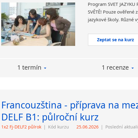
Program SVĚT JAZYKŮ
SVĚTĚ! Pouze ověřené za
Zeptat se na kurz
1 termín
1 recenze
Francouzština - příprava na me
DELF B1: půlroční kurz
1x2 Fj-DELF2 půlrok
|
Kód kurzu
25.06.2026
|
Poslední aktual