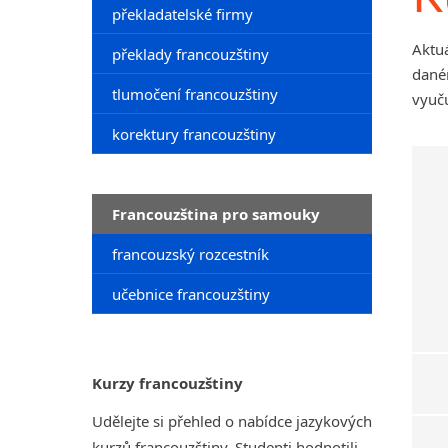
překladatelské firmy
Aktu
překlady francouzštiny
dané
tlumočení francouzštiny
vyuču
korektury francouzštiny
Francouzština pro samouky
francouzský rozcestník
učebnice francouzštiny
Kurzy francouzštiny
Udělejte si přehled o nabídce jazykových
kurzů francouzštiny. Studenti hodnotili