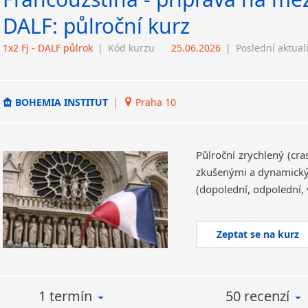
DALF: půlroční kurz
1x2 Fj - DALF půlrok
|
Kód kurzu
25.06.2026
|
Poslední aktual
BOHEMIA INSTITUT
|
Praha 10
Půlroční zrychlený (cr
zkušenými a dynamickým
(dopolední, odpolední, 
Zeptat se na kurz
1 termín
50 recenzí