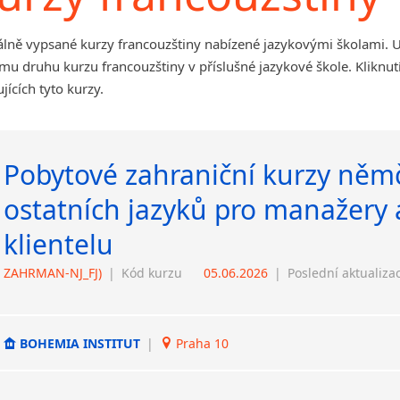
álně vypsané kurzy francouzštiny nabízené jazykovými školami. U
mu druhu kurzu francouzštiny v příslušné jazykové škole. Kliknu
jících tyto kurzy.
Pobytové zahraniční kurzy němč
ostatních jazyků pro manažery 
klientelu
ZAHRMAN-NJ_FJ)
|
Kód kurzu
05.06.2026
|
Poslední aktualiza
BOHEMIA INSTITUT
|
Praha 10