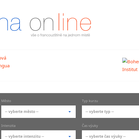
Město
Typ kurzu
-- vyberte město --
-- vyberte typ --
-- vyberte město --
-- vyberte typ --
Intenzita
Čas výuky
pražské městské části
základní členění kur
-- vyberte intenzitu --
-- vyberte čas výuky --