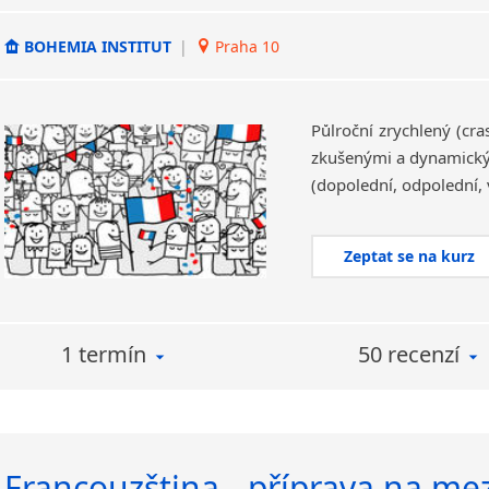
BOHEMIA INSTITUT
|
Praha 10
Půlroční zrychlený (cr
zkušenými a dynamickým
(dopolední, odpolední, 
Zeptat se na kurz
1 termín
50 recenzí
Francouzština - příprava na me