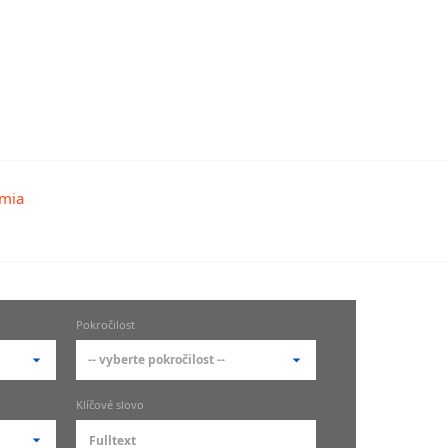
Pokročilost
-- vyberte pokročilost --
-- vyberte pokročilost --
Klíčové slovo
zů
kurz je pro studenty
pokročilosti