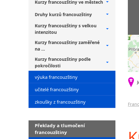
Kurzy francouzštiny ve městech
Druhy kurzů francouzštiny
Kurzy francouzštiny s velkou
intenzitou
Kurzy francouzštiny zaměřené
na ...
Kurzy francouzštiny podle
pokročilosti
výuka francouzštiny
J
učitelé francouzštiny
zkoušky z francouzštiny
Franc
Překlady a tlumočení
K
francouzštiny