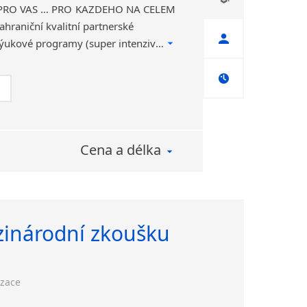
 PRO VÁS … PRO KAŽDÉHO NA CELÉM
hraniční kvalitní partnerské
jazykové školy. Různé výukové programy (super intenzivní „crash“ kurzy, profesně orientované, skupinové i individuální kurzy,…Kompletní servis.
Cena a délka
zinárodní zkoušku
izace