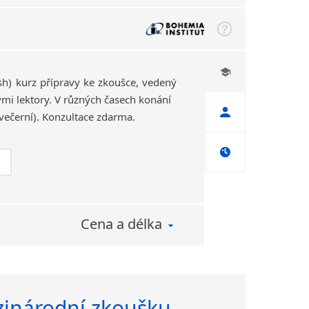
ash) kurz přípravy ke zkoušce, vedený
i lektory. V různých časech konání
večerní). Konzultace zdarma.
Cena a délka
zinárodní zkoušku