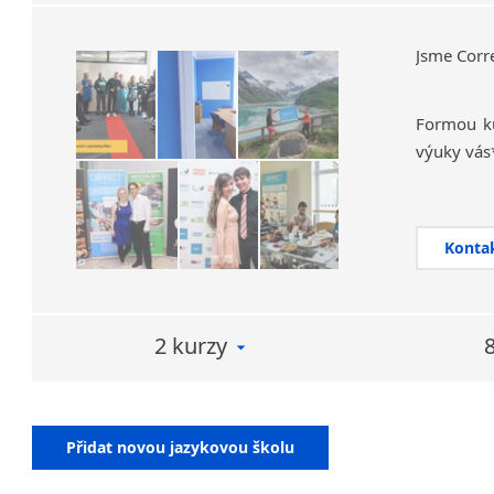
Jsme Corr
Formou ku
výuky vás
Překlád
literatury
Konta
Velké obl
jazyka pro
U češtiny
2 kurzy
Čechy nau
Kurzy pro
Přidat novou jazykovou školu
kurz