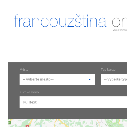
Město
Typ kurzu
-- vyberte město --
-- vyberte typ
-- vyberte město --
-- vyberte
Klíčové slovo
pražské městské části
základní
Praha
Skupin
Praha 1
Individ
francou
Praha 10
Firemn