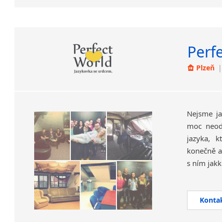
Jazykové
pro
mana
Perfe
Plzeň
|
Akredito
Nejsme ja
moc neodn
jazyka, 
konečně a 
s ním jakk
S námi to
platí, že 
Konta