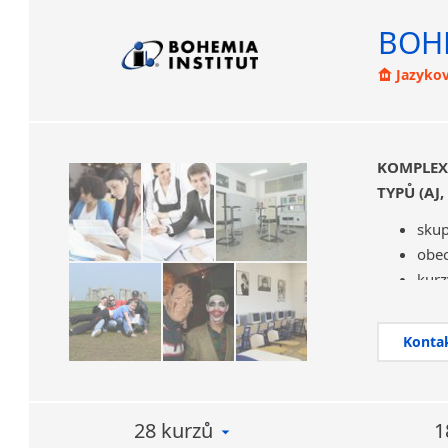
BOHE
Jazykov
KOMPLEX
TYPŮ (AJ,
skup
obec
kurz
reka
pom
Konta
kurz
příp
děts
28 kurzů
1