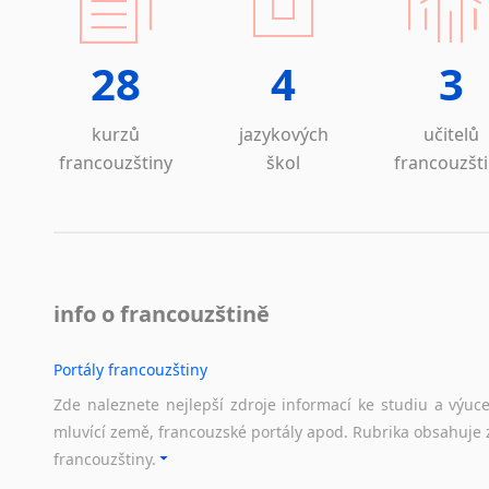
28
4
3
kurzů
jazykových
učitelů
francouzštiny
škol
francouzšt
info o francouzštině
Portály francouzštiny
Zde naleznete nejlepší zdroje informací ke studiu a výuc
mluvící země, francouzské portály apod. Rubrika obsahuje 
francouzštiny.