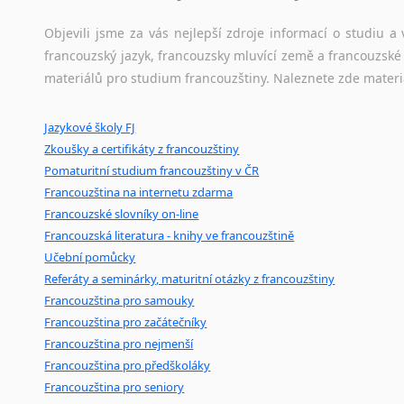
Jazykový korpus je elektronický soubor autentických tex
korpusů, jež umožňují třeba vyhledávání slov a slovních spo
Objevili jsme za vás nejlepší zdroje informací o studiu 
původního zdroje textu.
francouzský jazyk, francouzsky mluvící země a francouzsk
materiálů pro studium francouzštiny. Naleznete zde materi
Ostatní pomůcky pro překladatele
Jazykové školy FJ
Mix
pomůcek,
jež
mají
potenciál
pomoci
překladateli
v
je
Zkoušky a certifikáty z francouzštiny
poradny
a
pravidla
pravopisu
nebo
stylistické
příručky.
Pomaturitní studium francouzštiny v ČR
Francouzština na internetu zdarma
Francouzské slovníky on-line
Francouzská literatura - knihy ve francouzštině
Učební pomůcky
Referáty a seminárky, maturitní otázky z francouzštiny
Francouzština pro samouky
Francouzština pro začátečníky
Francouzština pro nejmenší
Francouzština pro předškoláky
Francouzština pro seniory