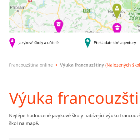
krajská města
Online
Brno
Výuka f
Plzeň
PC
Karlovy Vary
Výuka 
malá města podle abecedy
JŠ nabíze
Sedlčany
Jazykové školy a učitelé
Překladatelské agentury
Pomatu
francou
Víkend
Francouzština online
>
Výuka francouzštiny
(Nalezených škol
Intenzi
Výuka francouzšt
Nejlépe hodnocené jazykové školy nabízející výuku francouzšt
škol na mapě.