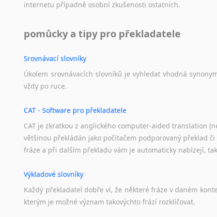
internetu
případně
osobní
zkušenosti
ostatních.
pomůcky a tipy pro překladatele
Srovnávací slovníky
Úkolem
srovnávacích
slovníků
je
vyhledat
vhodná
synony
vždy
po
ruce.
CAT - Software pro překladatele
CAT je zkratkou z anglického computer-aided translation (ne
většinou překládán jako počítačem podporovaný překlad či
fráze a při dalším překladu vám je automaticky nabízejí, ta
Výkladové slovníky
Každý
překladatel
dobře
ví,
že
některé
fráze
v
daném
kont
kterým
je
možné
význam
takovýchto
frází
rozklíčovat.