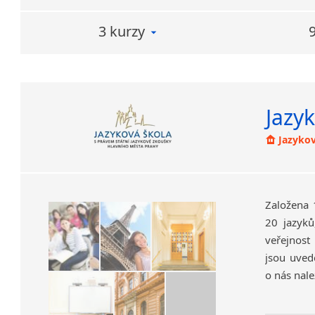
3 kurzy
Jazyk
Jazykov
Založena 
20 jazyků
veřejnost
jsou uvede
o nás nale