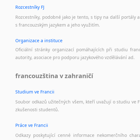
Rozcestníky FJ
Rozcestníky,
podobné
jako
je
tento,
s
tipy
na
další
portály
a
s
francouzským
jazykem
a
jeho
využitím.
Organizace a instituce
Oficiální
stránky
organizací
pomáhajících
při
studiu
fran
autority,
asociace
pro
podporu
jazykového
vzdělávání
ad.
francouzština v zahraničí
Studium ve Francii
Soubor
odkazů
užitečných
všem,
kteří
uvažují
o
studiu
ve
F
zkušenosti
studentů.
Práce ve Francii
Odkazy
poskytující
cenné
informace
nekomerčního
char