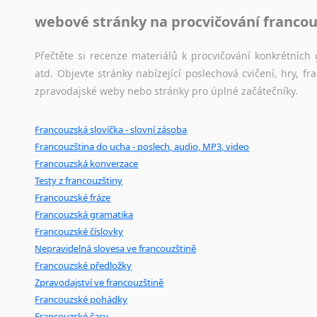
webové stránky na procvičování francou
Přečtěte si recenze materiálů k procvičování konkrétních 
atd. Objevte stránky nabízející poslechová cvičení, hry,
zpravodajské weby nebo stránky pro úplné začátečníky.
Francouzská slovíčka - slovní zásoba
Francouzština do ucha - poslech, audio, MP3, video
Francouzská konverzace
Testy z francouzštiny
Francouzské fráze
Francouzská gramatika
Francouzské číslovky
Nepravidelná slovesa ve francouzštině
Francouzské předložky
Zpravodajství ve francouzštině
Francouzské pohádky
Francouzské časy