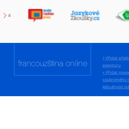
+ Přidat přek
agenturu
+ Přidat novo
soukromého l
Aktuálnost ú