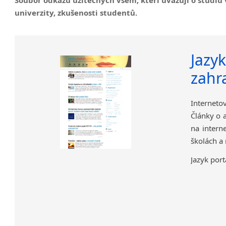
univerzity, zkušenosti studentů.
Jazy
zahr
Interneto
Články o a
na intern
školách a
Jazyk port