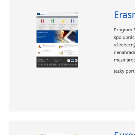
Era
Program E
spoluprá
všeobec
nenahrad
mezinárod
Jazky port