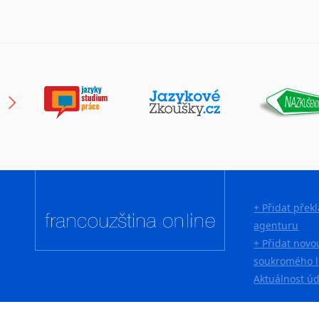
+ Přidat přek
agenturu
+ Přidat novo
soukromého l
Aktuálnost ú