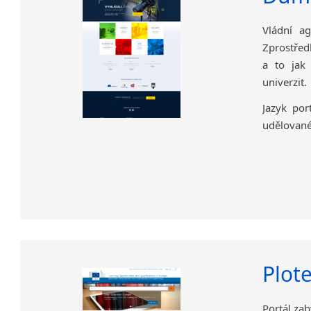
Vládní ag
Zprostředk
a to jak 
univerzit.
Jazyk por
udělované
Plot
Portál za