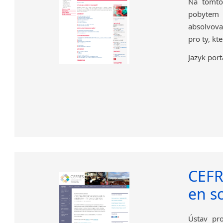
Na tomto
pobytem n
absolvova
pro ty, kt
Jazyk port
CEFR
en s
Ústav pro