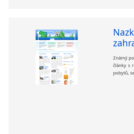
Nazk
zahr
Známý port
články s 
pobytů, se