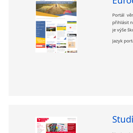
Euro
Portál vě
přihlásit 
je výše šk
Jazyk port
Stud