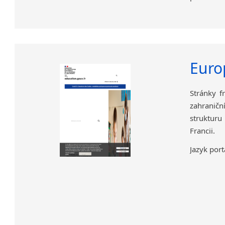
internetov
Jazyk port
Euro
Stránky f
zahraničn
strukturu 
Francii.
Jazyk port