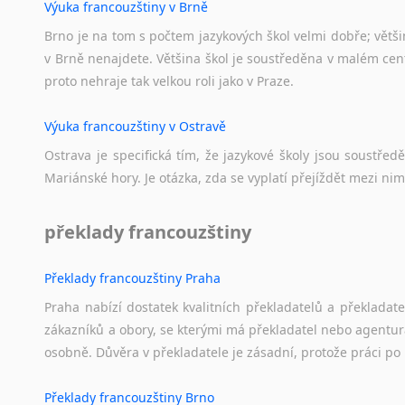
Výuka francouzštiny v Brně
Brno je na tom s počtem jazykových škol velmi dobře; většino
v Brně nenajdete. Většina škol je soustředěna v malém cent
proto nehraje tak velkou roli jako v Praze.
Výuka francouzštiny v Ostravě
Ostrava je specifická tím, že jazykové školy jsou soustře
Mariánské hory. Je otázka, zda se vyplatí přejíždět mezi nim
překlady francouzštiny
Překlady francouzštiny Praha
Praha nabízí dostatek kvalitních překladatelů a překladat
zákazníků a obory, se kterými má překladatel nebo agentur
osobně. Důvěra v překladatele je zásadní, protože práci po 
Překlady francouzštiny Brno