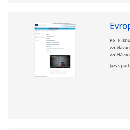
Evro
Po klikn
vzděláván
vzdělávání
Jazyk port