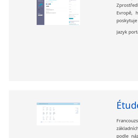
Zprostřed
Evropě, 
poskytuje 
Jazyk port
Étud
Francouz
základníc
podle ná