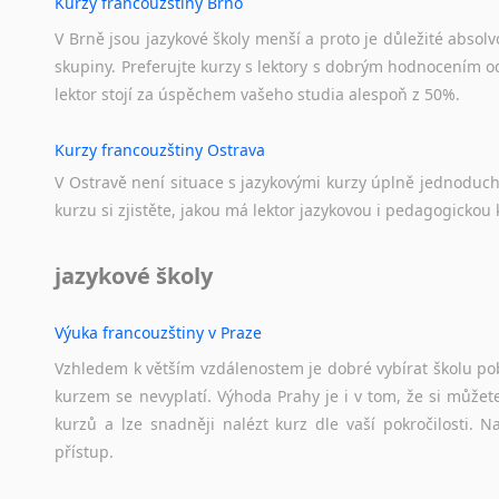
Kurzy francouzštiny Brno
V Brně jsou jazykové školy menší a proto je důležité absolvo
skupiny. Preferujte kurzy s lektory s dobrým hodnocením od
lektor stojí za úspěchem vašeho studia alespoň z 50%.
Kurzy francouzštiny Ostrava
V Ostravě není situace s jazykovými kurzy úplně jednoduc
kurzu si zjistěte, jakou má lektor jazykovou i pedagogickou k
jazykové školy
Výuka francouzštiny v Praze
Vzhledem k větším vzdálenostem je dobré vybírat školu pobl
kurzem se nevyplatí. Výhoda Prahy je i v tom, že si můžete 
kurzů a lze snadněji nalézt kurz dle vaší pokročilosti.
přístup.