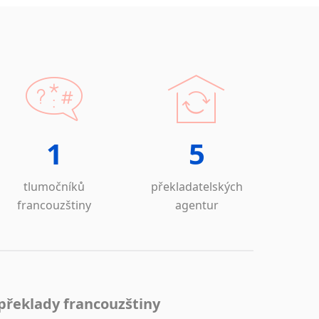
1
5
tlumočníků
překladatelských
francouzštiny
agentur
překlady francouzštiny