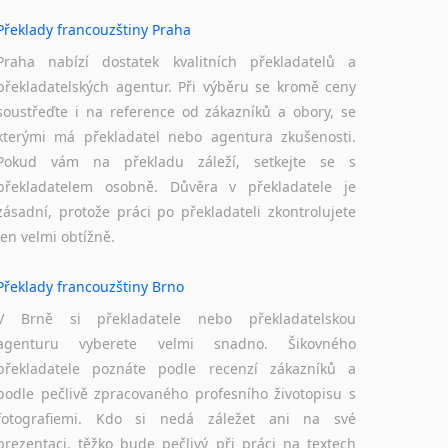
Překlady francouzštiny Praha
Praha nabízí dostatek kvalitních překladatelů a
překladatelských agentur. Při výběru se kromě ceny
soustřeďte i na reference od zákazníků a obory, se
kterými má překladatel nebo agentura zkušenosti.
Pokud vám na překladu záleží, setkejte se s
překladatelem osobně. Důvěra v překladatele je
zásadní, protože práci po překladateli zkontrolujete
jen velmi obtížně.
Překlady francouzštiny Brno
V Brně si překladatele nebo překladatelskou
agenturu vyberete velmi snadno. Šikovného
překladatele poznáte podle recenzí zákazníků a
podle pečlivě zpracovaného profesního životopisu s
fotografiemi. Kdo si nedá záležet ani na své
prezentaci, těžko bude pečlivý při práci na textech