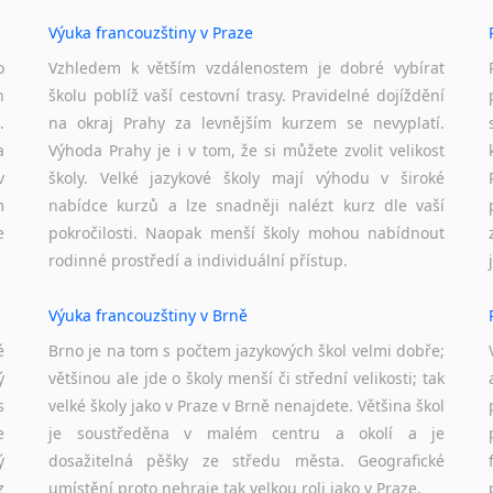
Výuka francouzštiny v Praze
o
Vzhledem k větším vzdálenostem je dobré vybírat
h
školu poblíž vaší cestovní trasy. Pravidelné dojíždění
.
na okraj Prahy za levnějším kurzem se nevyplatí.
a
Výhoda Prahy je i v tom, že si můžete zvolit velikost
v
školy. Velké jazykové školy mají výhodu v široké
m
nabídce kurzů a lze snadněji nalézt kurz dle vaší
e
pokročilosti. Naopak menší školy mohou nabídnout
rodinné prostředí a individuální přístup.
Výuka francouzštiny v Brně
é
Brno je na tom s počtem jazykových škol velmi dobře;
ý
většinou ale jde o školy menší či střední velikosti; tak
s
velké školy jako v Praze v Brně nenajdete. Většina škol
e
je soustředěna v malém centru a okolí a je
ý
dosažitelná pěšky ze středu města. Geografické
z
umístění proto nehraje tak velkou roli jako v Praze.