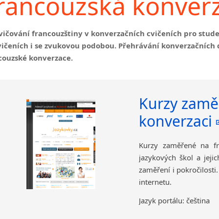
rancouzská konver
vičování francouzštiny v konverzačních cvičeních pro stude
vičeních i se zvukovou podobou. Přehrávání konverzačních
couzské konverzace.
Kurzy zamě
konverzaci
Kurzy zaměřené na fr
jazykových škol a jeji
zaměření i pokročilosti
internetu.
Jazyk portálu: čeština