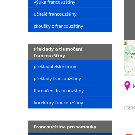
výuka francouzštiny
učitelé francouzštiny
zkoušky z francouzštiny
Překlady a tlumočení
francouzštiny
překladatelské firmy
překlady francouzštiny
J
tlumočení francouzštiny
korektury francouzštiny
Franc
Francouzština pro samouky