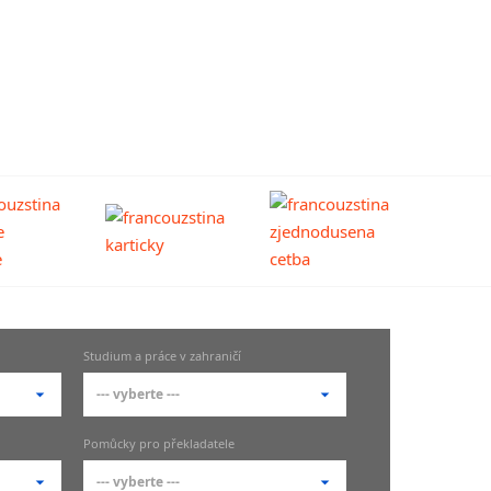
Studium a práce v zahraničí
--- vyberte ---
--- vyberte ---
Pomůcky pro překladatele
Studium ve Francii
--- vyberte ---