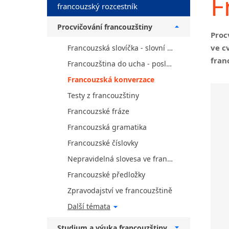
F
francouzský rozcestník
Procvičování francouzštiny
Proc
ve c
Francouzská slovíčka - slovní zásoba
fran
Francouzština do ucha - poslech, audio, MP3, video
Francouzská konverzace
Testy z francouzštiny
Francouzské fráze
Francouzská gramatika
Francouzské číslovky
Nepravidelná slovesa ve francouzštině
Francouzské předložky
Zpravodajství ve francouzštině
Další témata
Studium a výuka francouzštiny