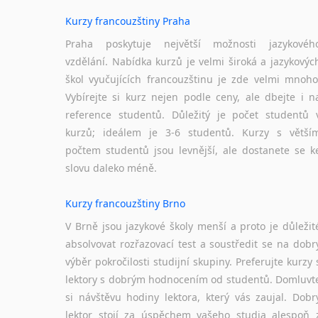
Kurzy francouzštiny Praha
Praha poskytuje největší možnosti jazykovéh
vzdělání. Nabídka kurzů je velmi široká a jazykovýc
škol vyučujících francouzštinu je zde velmi mnoho
Vybírejte si kurz nejen podle ceny, ale dbejte i n
reference studentů. Důležitý je počet studentů 
kurzů; ideálem je 3-6 studentů. Kurzy s větší
počtem studentů jsou levnější, ale dostanete se k
slovu daleko méně.
Kurzy francouzštiny Brno
V Brně jsou jazykové školy menší a proto je důležit
absolvovat rozřazovací test a soustředit se na dobr
výběr pokročilosti studijní skupiny. Preferujte kurzy 
lektory s dobrým hodnocením od studentů. Domluvt
si návštěvu hodiny lektora, který vás zaujal. Dobr
lektor stojí za úspěchem vašeho studia alespoň 