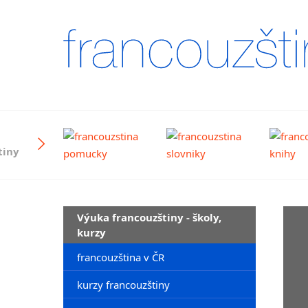
tiny
Výuka francouzštiny - školy,
kurzy
francouzština v ČR
kurzy francouzštiny