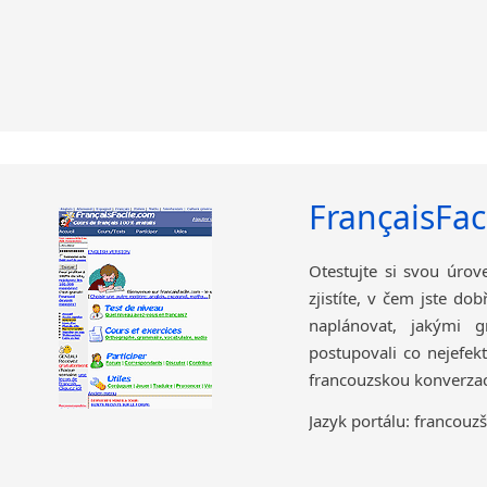
FrançaisFac
Otestujte si svou úrov
zjistíte, v čem jste d
naplánovat, jakými g
postupovali co nejefekt
francouzskou konverzac
Jazyk portálu: francouzš