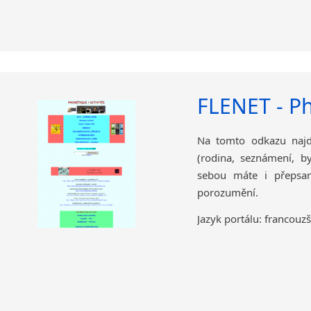
FLENET - Ph
Na tomto odkazu najde
(rodina, seznámení, by
sebou máte i přepsa
porozumění.
Jazyk portálu: francouzš