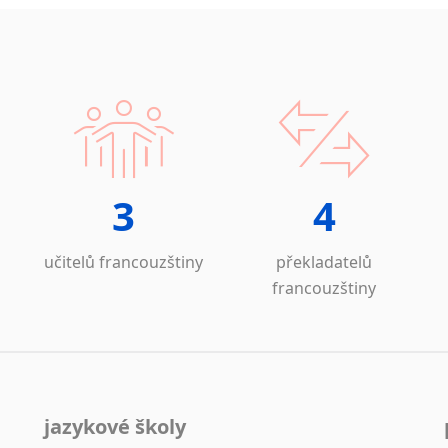
3
4
učitelů francouzštiny
překladatelů
francouzštiny
jazykové školy