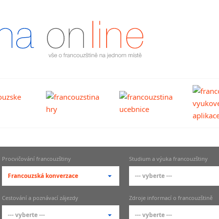
Procvičování francouzštiny
Studium a výuka francouzštiny
Francouzská konverzace
--- vyberte ---
--- vyberte ---
--- vyberte ---
Cestování a poznávací zájezdy
Zdroje informací o francouzštině
Francouzská slovíčka - slovní
Jazykové školy FJ
--- vyberte ---
--- vyberte ---
zásoba