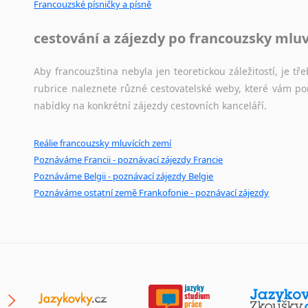
Francouzské písničky a písně
Japonština
Jidiš
cestování a zájezdy po francouzsky mlu
Kašmírština
Katalánština
Aby francouzština nebyla jen teoretickou záležitostí, je tře
Kazaština
rubrice naleznete různé cestovatelské weby, které vám po
Kečuánština
nabídky na konkrétní zájezdy cestovních kanceláří.
Kmérština
Konžština
Reálie francouzsky mluvících zemí
Korejština
Poznáváme Francii - poznávací zájezdy Francie
Korsičtina
Poznáváme Belgii - poznávací zájezdy Belgie
Poznáváme ostatní země Frankofonie - poznávací zájezdy
Kumykština
Kurdština
Kyrgyzština
Laoština
Laponština
Latina
Lezginština