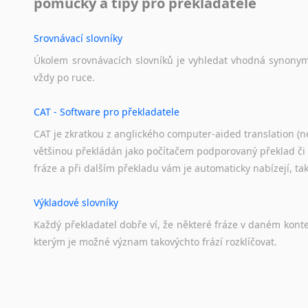
pomůcky a tipy pro překladatele
Svahilština
Švédština
Srovnávací slovníky
Tádžičtina
Úkolem
srovnávacích
slovníků
je
vyhledat
vhodná
synony
Tahitština
vždy
po
ruce.
Tamilština
Tatarština
CAT - Software pro překladatele
Thajština
CAT je zkratkou z anglického computer-aided translation (ne
Tibetština
většinou překládán jako počítačem podporovaný překlad či
Tigriňňa
fráze a při dalším překladu vám je automaticky nabízejí, ta
Turečtina
Turkménština
Výkladové slovníky
Ujgurština
Každý
překladatel
dobře
ví,
že
některé
fráze
v
daném
kont
Urdština
kterým
je
možné
význam
takovýchto
frází
rozklíčovat.
Uzbečtina
Vietnamština
Wolof
Překladové slovníky
Znakový jazyk
Slovník, největší přítel každého překladatele. A jelikož