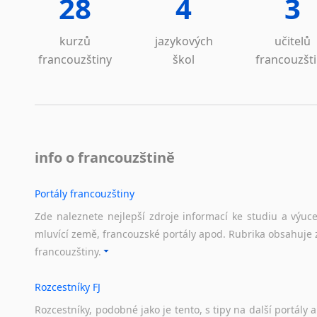
28
4
3
Lezginština
Lingala
kurzů
jazykových
učitelů
Litevština
francouzštiny
škol
francouzšt
Lotyšština
Luba
Makedonština
Malajština
Malgaština
Malinština
info o francouzštině
Maltština
Maorština
Portály francouzštiny
Megrelština
Zde naleznete nejlepší zdroje informací ke studiu a výuc
Moldavština
mluvící země, francouzské portály apod. Rubrika obsahuje 
Mongolština
francouzštiny.
Nepálština
Nilosaharské jazyky
Rozcestníky FJ
Nizozemština
Rozcestníky,
podobné
jako
je
tento,
s
tipy
na
další
portály
a