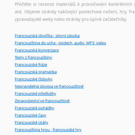
Černohorština
Přečtěte si recenze materiálů k procvičování konkrétních 
Dánština
atd. Objevte stránky nabízející poslechová cvičení, hry,
Darí
zpravodajské weby nebo stránky pro úplné začátečníky.
Esperanto
Estonština
Francouzská slovíčka - slovní zásoba
Faerština
Francouzština do ucha - poslech, audio, MP3, video
Fidžijština
Francouzská konverzace
Filipínské jazyky
Testy z francouzštiny
Finština
Francouzské fráze
Fulbština
Francouzská gramatika
Gaelština
Francouzské číslovky
Nepravidelná slovesa ve francouzštině
Gruzínština
Francouzské předložky
Hebrejština
Zpravodajství ve francouzštině
Hindština
Francouzské pohádky
Chorvatština
Francouzské časy
Indonéština
Francouzské citáty
Irština
Francouzština hrou - francouzské hry
Islandština