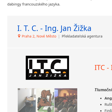
dabingy francouzského jazyka.
Amharština
Arabština
Aramejština
I. T. C. - Ing. Jan Žižka
Arménština
Avarština
Praha 2, Nové Město
|
Překladatelská agentura
Azerbajdžánština
Bambarština
Bantuské jazyky
Barmština
Baskičtina
ITC -
Běloruština
Bengálština
Bosenština
Tlumočnic
Bulharština
Burjatština
Ang
Čagatajské jazyky
Rušt
Čečenština
Finš