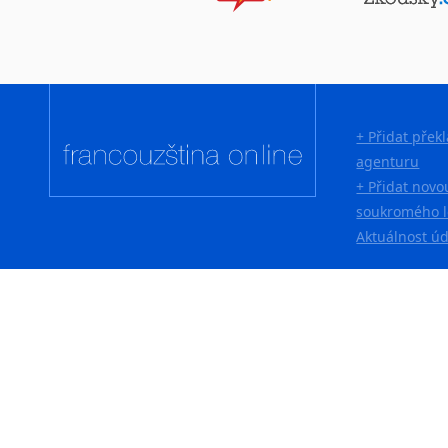
Lingala
Litevština
Lotyšština
Luba
Makedonština
+ Přidat přek
Malajština
agenturu
Malgaština
+ Přidat novo
Malinština
soukromého l
Maltština
Aktuálnost ú
Maorština
Megrelština
Moldavština
Mongolština
Nepálština
Nilosaharské jazyky
Nizozemština
Norština