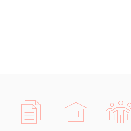
Islandština
Bos
Japonština
Lot
Jidiš
Srb
Kašmírština
Bulh
Katalánština
Maď
Kazaština
Švéd
Kečuánština
Čín
Kmérština
Mak
Konžština
Ture
Dán
Korejština
Mol
Korsičtina
Ukra
Kumykština
Esto
Kurdština
Mon
Kyrgyzština
Viet
Laoština
Laponština
Překládá
Latina