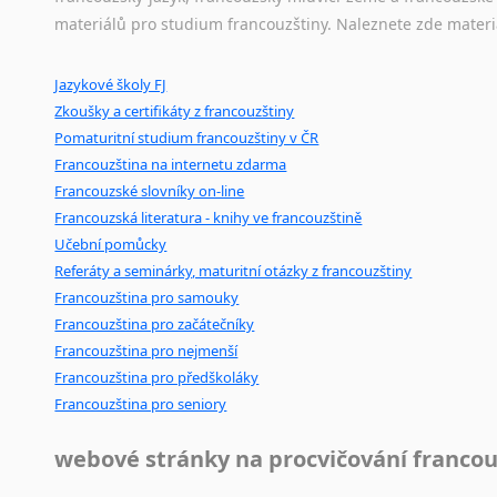
Amharština
materiálů pro studium francouzštiny. Naleznete zde materi
Arabština
Ostatní pomůcky pro překladatele
Aramejština
Jazykové školy FJ
Mix
pomůcek,
jež
mají
potenciál
pomoci
překladateli
v
je
Arménština
Zkoušky a certifikáty z francouzštiny
poradny
a
pravidla
pravopisu
nebo
stylistické
příručky.
Avarština
Pomaturitní studium francouzštiny v ČR
Azerbajdžánština
Francouzština na internetu zdarma
Bambarština
Francouzské slovníky on-line
Bantuské jazyky
Francouzská literatura - knihy ve francouzštině
Barmština
Učební pomůcky
Baskičtina
Referáty a seminárky, maturitní otázky z francouzštiny
Běloruština
Francouzština pro samouky
Francouzština pro začátečníky
Bengálština
Francouzština pro nejmenší
Bosenština
Francouzština pro předškoláky
Bulharština
Francouzština pro seniory
Burjatština
Čagatajské jazyky
webové stránky na procvičování francou
Čečenština