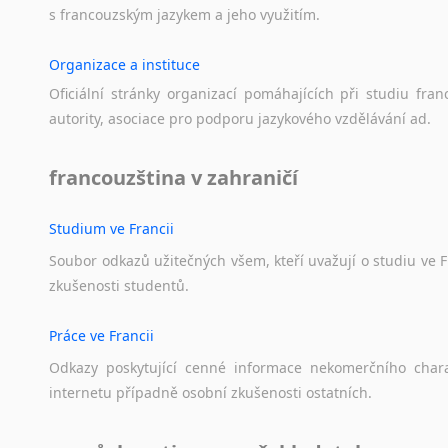
Norština
s
francouzským
jazykem
a
jeho
využitím.
Novořečtina
Oromština
Organizace a instituce
Páli
Oficiální
stránky
organizací
pomáhajících
při
studiu
fran
Pandžábština
autority,
asociace
pro
podporu
jazykového
vzdělávání
ad.
Paštunština
Perština
francouzština v zahraničí
Portugalština
Retorománština
Studium ve Francii
Romština
Rumunština
Soubor
odkazů
užitečných
všem,
kteří
uvažují
o
studiu
ve
F
zkušenosti
studentů.
Sanskrt
Sinhalština
Práce ve Francii
Slovinština
Somálština
Odkazy
poskytující
cenné
informace
nekomerčního
char
Sóština
internetu
případně
osobní
zkušenosti
ostatních.
Srbština
Staroslověnština