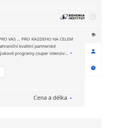
 PRO VÁS … PRO KAŽDÉHO NA CELÉM
hraniční kvalitní partnerské
jazykové školy. Různé výukové programy (super intenzivní „crash“ kurzy, profesně orientované, skupinové i individuální kurzy,…Kompletní servis.
Cena a délka