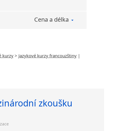
Cena a délka
é kurzy
>
Jazykové kurzy francouzštiny
|
zinárodní zkoušku
izace