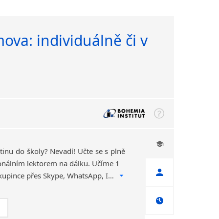
ova: individuálně či v
inu do školy? Nevadí! Učte se s plně
onálním lektorem na dálku. Učíme 1
na 1 nebo v uzavřené skupince přes Skype, WhatsApp, Instagram, Zoom, Google Meet, Hangouts, MS Teams, Webex atd.