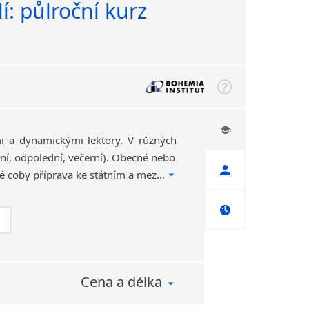
í: půlroční kurz
i a dynamickými lektory. V různých
ní, odpolední, večerní). Obecné nebo
obchodní zaměření, také coby příprava ke státním a mezinárodním zkouškám. Konzultace zdarma.
Cena a délka