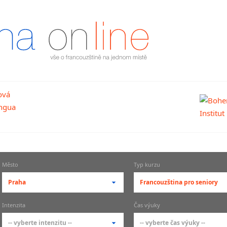
Město
Typ kurzu
Praha
Francouzština pro seniory
-- vyberte město --
-- vyberte typ --
Intenzita
Čas výuky
pražské městské části
základní členění kur
-- vyberte intenzitu --
-- vyberte čas výuky --