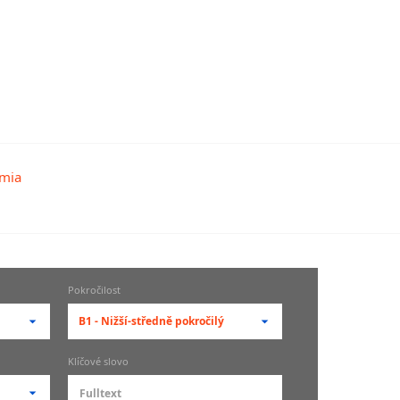
Pokročilost
B1 - Nižší-středně pokročilý
-- vyberte pokročilost --
Klíčové slovo
zů
kurz je pro studenty
pokročilosti