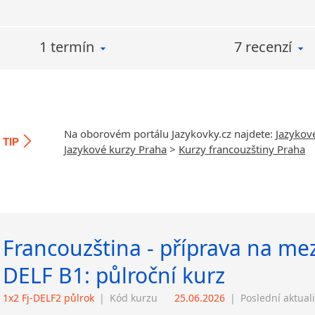
1 termín
7 recenzí
Na oborovém portálu Jazykovky.cz najdete:
Jazykov
TIP
Jazykové kurzy Praha
>
Kurzy francouzštiny Praha
Francouzština - příprava na me
DELF B1: půlroční kurz
1x2 Fj-DELF2 půlrok
|
Kód kurzu
25.06.2026
|
Poslední aktual