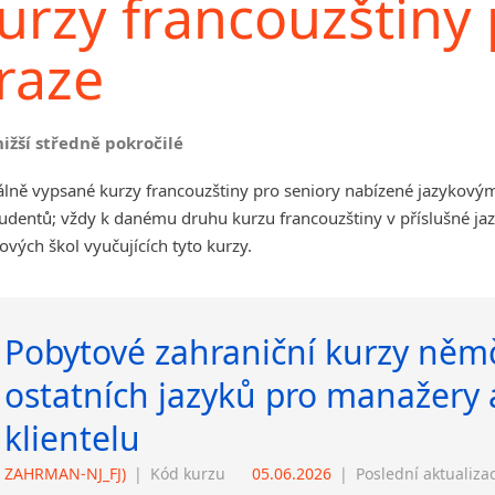
urzy francouzštiny 
raze
nižší středně pokročilé
lně vypsané kurzy francouzštiny pro seniory nabízené jazykovým
udentů; vždy k danému druhu kurzu francouzštiny v příslušné ja
ových škol vyučujících tyto kurzy.
Pobytové zahraniční kurzy němč
ostatních jazyků pro manažery 
klientelu
ZAHRMAN-NJ_FJ)
|
Kód kurzu
05.06.2026
|
Poslední aktualiza