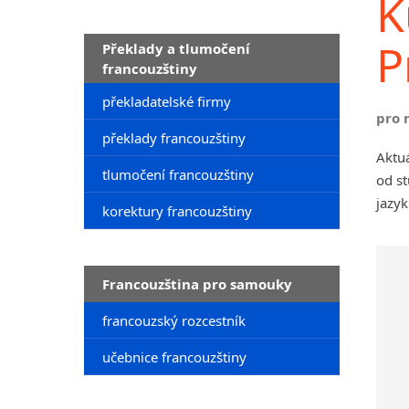
K
P
Překlady a tlumočení
francouzštiny
překladatelské firmy
pro 
překlady francouzštiny
Aktuá
tlumočení francouzštiny
od st
jazyk
korektury francouzštiny
Francouzština pro samouky
francouzský rozcestník
učebnice francouzštiny