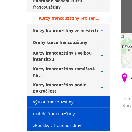
Podrobné hledání kurzů
francouzštiny
Kurzy francouzštiny pro seniory Praha + nižší středně pokročilí
Kurzy francouzštiny ve městech
Druhy kurzů francouzštiny
Kurzy francouzštiny s velkou
intenzitou
Kurzy francouzštiny zaměřené
na ...
J
Kurzy francouzštiny podle
pokročilosti
Franc
výuka francouzštiny
Kurz
učitelé francouzštiny
zkoušky z francouzštiny