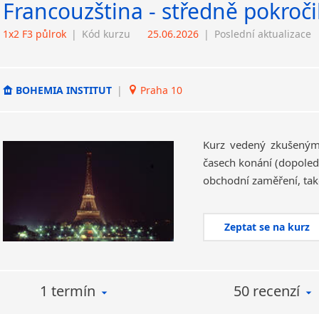
Francouzština - středně pokročil
1x2 F3 půlrok
|
Kód kurzu
25.06.2026
|
Poslední aktualizace
BOHEMIA INSTITUT
|
Praha 10
Kurz vedený zkušeným
časech konání (dopoled
Zeptat se na kurz
1 termín
50 recenzí