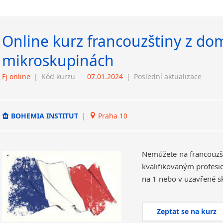
Online kurz francouzštiny z dom
mikroskupinách
Fj online
|
Kód kurzu
07.01.2024
|
Poslední aktualizace
BOHEMIA INSTITUT
|
Praha 10
Nemůžete na francouzšt
kvalifikovaným profesi
Zeptat se na kurz