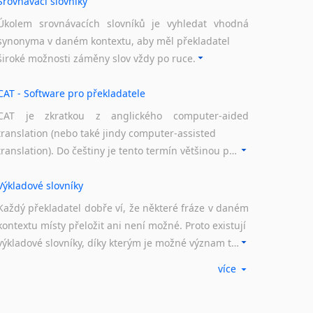
Srovnávací slovníky
Úkolem srovnávacích slovníků je vyhledat vhodná
synonyma v daném kontextu, aby měl překladatel
široké možnosti záměny slov vždy po ruce.
CAT - Software pro překladatele
CAT je zkratkou z anglického computer-aided
translation (nebo také jindy computer-assisted
translation). Do češtiny je tento termín většinou překládán jako počítačem podporovaný překlad či překlad podporovaný počítačem. Nástroje CAT ukládají překládané fráze a při dalším překladu vám je automaticky nabízejí, takže se již nemusíte zdržovat s jejich dalším překládáním.
Výkladové slovníky
Každý překladatel dobře ví, že některé fráze v daném
kontextu místy přeložit ani není možné. Proto existují
výkladové slovníky, díky kterým je možné význam takovýchto frází rozklíčovat.
více
Překladové slovníky
Slovník, největší přítel každého překladatele. A jelikož