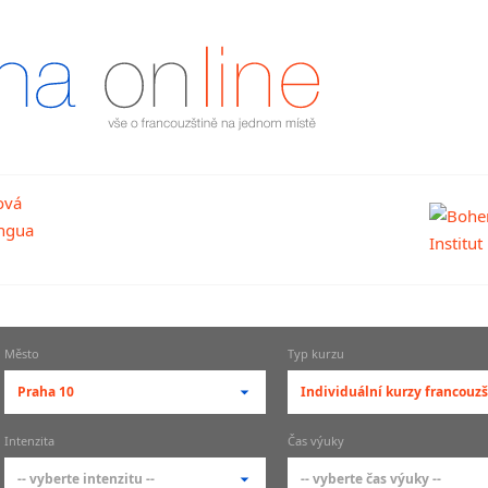
Město
Typ kurzu
Praha 10
Individuální kurzy francouzš
-- vyberte město --
-- vyberte typ --
Intenzita
Čas výuky
pražské městské části
základní členění kur
-- vyberte intenzitu --
-- vyberte čas výuky --