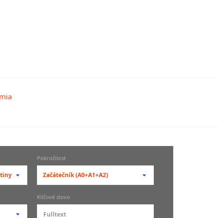
Pokročilost
tiny
Začátečník (A0+A1+A2)
-- vyberte pokročilost --
Klíčové slovo
zů
kurz je pro studenty
pokročilosti