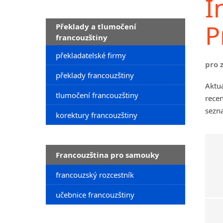
I
P
Překlady a tlumočení
francouzštiny
překladatelské firmy
pro 
překlady francouzštiny
Aktuá
tlumočení francouzštiny
recen
sezna
korektury francouzštiny
Francouzština pro samouky
francouzský rozcestník
učebnice francouzštiny