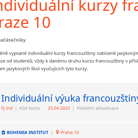
ndividuální kurzy f
raze 10
začátečníky
lně vypsané individuální kurzy francouzštiny nabízené jazykový
ze od studentů; vždy k danému druhu kurzu francouzštiny v přís
m jazykových škol vyučujících tyto kurzy.
Individuální výuka francouzštin
Fj ind
|
Kód kurzu
25.04.2025
|
Poslední aktualizace
BOHEMIA INSTITUT
|
Praha 10