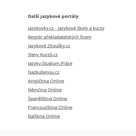
Další jazykové portály
Jazykovky.cz - jazykové školy a kurzy
Registr překladatelských firem
Jazykové Zkoušky.cz
Slevy Kurzů.cz
Jazyky.Studium.Práce
Nazkušenou.cz
Angličtina Online
Němčina Online
Španělština Online
Francouzština Online
Italština Online