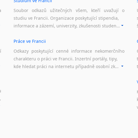
Studium ve Francii
a
Soubor odkazů užitečných všem, kteří uvažují o
studiu ve Francii. Organizace poskytující stipendia,
informace a zázemí, univerzity, zkušenosti studentů.
Práce ve Francii
í
Odkazy poskytující cenné informace nekomerčního
charakteru o práci ve Francii. Inzertní portály, tipy,
kde hledat práci na internetu případně osobní zkušenosti ostatních.
u
,