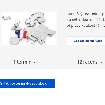
Kurz šitý na míru pr
Zaměření kurzu může bý
Zeptat se na kurz
1 termín
12 recenzí
Přidat novou jazykovou školu