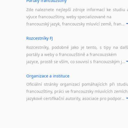
Portály francouzštiny
Zde naleznete nejlepší zdroje informací ke studiu 
výuce francouzštiny, weby specializované na
francouzský jazyk, francouzsky mluvící země, francouzské portály apod. Rubrika obsahuje zejména komplexní a maximálně kvalitní stránky využitelné ke studiu francouzštiny.
Rozcestníky FJ
Rozcestníky, podobné jako je tento, s tipy na dalš
portály a weby o francouzštině a francouzském
jazyce, prostě se vším, co souvisí s francouzským jazykem a jeho využitím.
Organizace a instituce
Oficiální stránky organizací pomáhajících při studi
francouzštiny, práci ve francouzsky mluvících zemích
jazykové certifikační autority, asociace pro podporu jazykového vzdělávání ad.