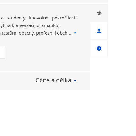
o studenty libovolné pokročilosti.
t na konverzaci, gramatiku,
přípravu ke zkouškám a testům, obecný, profesní i obchodní jazyk – podle potřeb studenta.
Cena a délka