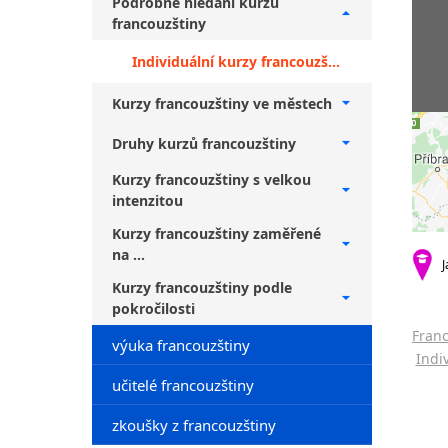
Podrobné hledání kurzů
francouzštiny
Individuální kurzy francouzštiny Praha 10 + začátečníci
Kurzy francouzštiny ve městech
Druhy kurzů francouzštiny
Kurzy francouzštiny s velkou
intenzitou
Kurzy francouzštiny zaměřené
na ...
J
Kurzy francouzštiny podle
pokročilosti
Franc
výuka francouzštiny
Indi
učitelé francouzštiny
zkoušky z francouzštiny