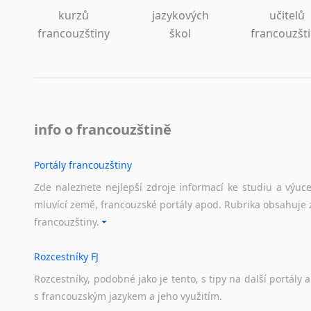
kurzů
jazykových
učitelů
francouzštiny
škol
francouzšt
info o francouzštině
Portály francouzštiny
Zde naleznete nejlepší zdroje informací ke studiu a výuc
mluvící země, francouzské portály apod. Rubrika obsahuje 
francouzštiny.
Rozcestníky FJ
Rozcestníky,
podobné
jako
je
tento,
s
tipy
na
další
portály
a
s
francouzským
jazykem
a
jeho
využitím.