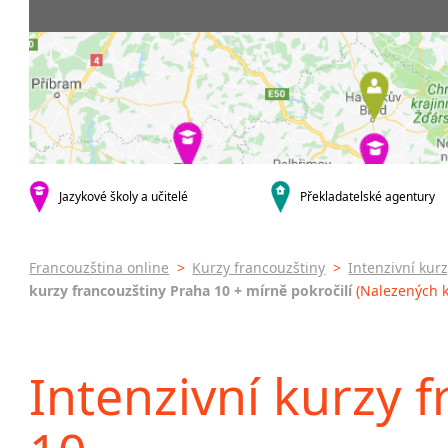
krajská města
3-4 hodiny týdně
Dopolední
Firemní
Brno
20 a více hodin týdně
Odpolední
Pomatu
Plzeň
francou
Večerní (z
Karlovy Vary
kurzy s v
Celodenní
malá města podle abecedy
Online 
Sedlčany
Letní k
Intenzi
specifick
Jazykové školy a učitelé
Překladatelské agentury
Francou
Konver
francou
Francouzština online
>
Kurzy francouzštiny
>
Intenzivní kur
kurzy francouzštiny Praha 10 + mírně pokročilí
(Nalezených k
Intenzivní kurzy 