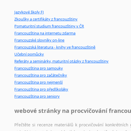
Ostatní pomůcky pro překladatele
Jazykové školy FJ
Mix
pomůcek,
jež
mají
potenciál
pomoci
překladateli
v
je
Zkoušky a certifikáty z francouzštiny
poradny
a
pravidla
pravopisu
nebo
stylistické
příručky.
Pomaturitní studium francouzštiny v ČR
Francouzština na internetu zdarma
Francouzské slovníky on-line
Francouzská literatura - knihy ve francouzštině
Učební pomůcky
Referáty a seminárky, maturitní otázky z francouzštiny
Francouzština pro samouky
Francouzština pro začátečníky
Francouzština pro nejmenší
Francouzština pro předškoláky
Francouzština pro seniory
webové stránky na procvičování francou
Přečtěte si recenze materiálů k procvičování konkrétních 