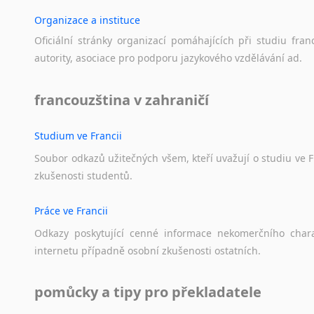
Organizace a instituce
Oficiální
stránky
organizací
pomáhajících
při
studiu
fran
autority,
asociace
pro
podporu
jazykového
vzdělávání
ad.
francouzština v zahraničí
Studium ve Francii
Soubor
odkazů
užitečných
všem,
kteří
uvažují
o
studiu
ve
F
zkušenosti
studentů.
Práce ve Francii
Odkazy
poskytující
cenné
informace
nekomerčního
char
internetu
případně
osobní
zkušenosti
ostatních.
pomůcky a tipy pro překladatele