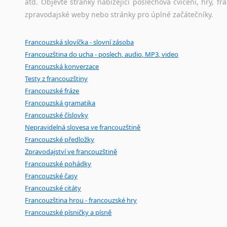
atd. Objevte stránky nabízející poslechová cvičení, hry,
zpravodajské weby nebo stránky pro úplné začátečníky.
Francouzská slovíčka - slovní zásoba
Francouzština do ucha - poslech, audio, MP3, video
Francouzská konverzace
Testy z francouzštiny
Francouzské fráze
Francouzská gramatika
Francouzské číslovky
Nepravidelná slovesa ve francouzštině
Francouzské předložky
Zpravodajství ve francouzštině
Francouzské pohádky
Francouzské časy
Francouzské citáty
Francouzština hrou - francouzské hry
Francouzské písničky a písně