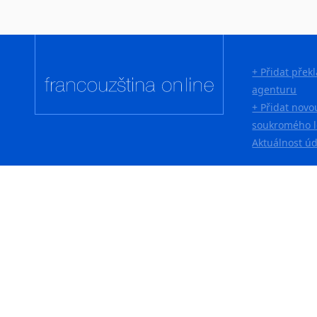
+ Přidat přek
agenturu
+ Přidat novo
soukromého l
Aktuálnost ú