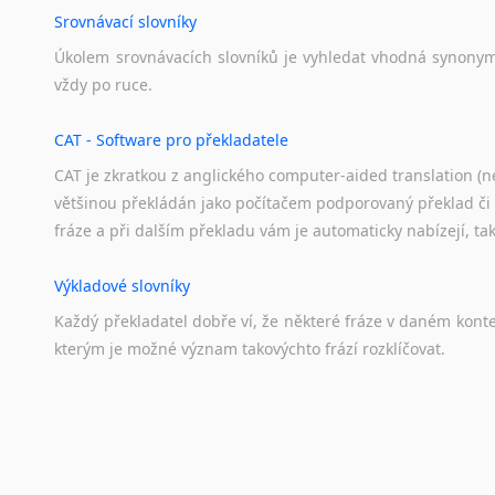
Srovnávací slovníky
Úkolem
srovnávacích
slovníků
je
vyhledat
vhodná
synony
vždy
po
ruce.
CAT - Software pro překladatele
CAT je zkratkou z anglického computer-aided translation (ne
většinou překládán jako počítačem podporovaný překlad či
fráze a při dalším překladu vám je automaticky nabízejí, ta
Výkladové slovníky
Každý
překladatel
dobře
ví,
že
některé
fráze
v
daném
kont
kterým
je
možné
význam
takovýchto
frází
rozklíčovat.
Překladové slovníky
Slovník, největší přítel každého překladatele. A jelikož
kvalitních online překladových slovníků již nemusíte únavn