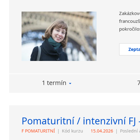
Zakázkov
francouzš
Zepta
1 termín
Pomaturitní / intenzivní FJ 
F POMATURITNÍ
|
Kód kurzu
15.04.2026
|
Poslední 