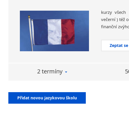
kurzy všech 
večerní ) též
Zeptat se
2 termíny
5
Přidat novou jazykovou školu