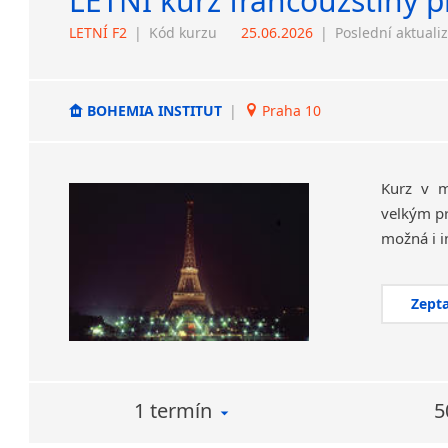
LETNÍ kurz francouzštiny p
LETNÍ F2
|
Kód kurzu
25.06.2026
|
Poslední aktuali
BOHEMIA INSTITUT
|
Praha 10
Kurz v m
velkým pr
Zepta
1 termín
5