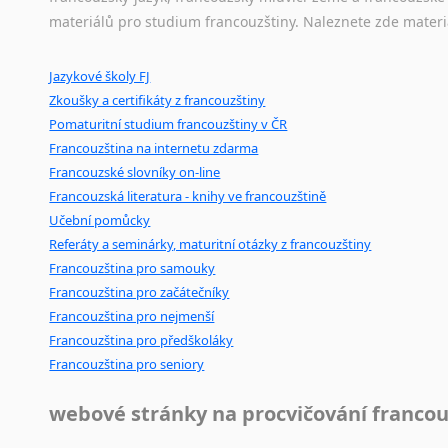
materiálů pro studium francouzštiny. Naleznete zde materi
Ostatní pomůcky pro překladatele
Jazykové školy FJ
Mix
pomůcek,
jež
mají
potenciál
pomoci
překladateli
v
je
Zkoušky a certifikáty z francouzštiny
poradny
a
pravidla
pravopisu
nebo
stylistické
příručky.
Pomaturitní studium francouzštiny v ČR
Francouzština na internetu zdarma
Francouzské slovníky on-line
Francouzská literatura - knihy ve francouzštině
Učební pomůcky
Referáty a seminárky, maturitní otázky z francouzštiny
Francouzština pro samouky
Francouzština pro začátečníky
Francouzština pro nejmenší
Francouzština pro předškoláky
Francouzština pro seniory
webové stránky na procvičování francou