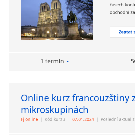
časech koná
Zeptat 
1 termín
5
Online kurz francouzštiny 
mikroskupinách
Fj online
|
Kód kurzu
07.01.2024
|
Poslední aktuali