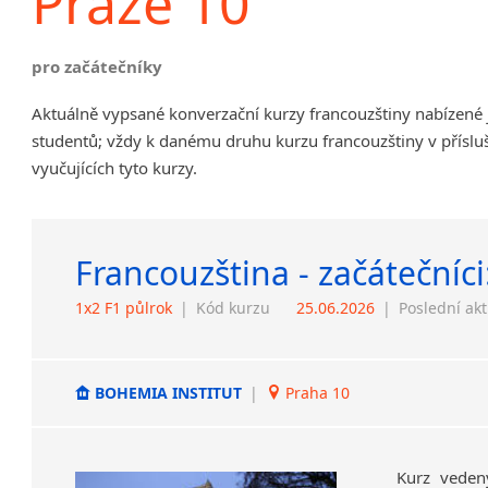
Praze 10
pro začátečníky
Aktuálně vypsané konverzační kurzy francouzštiny nabízené
studentů; vždy k danému druhu kurzu francouzštiny v příslu
vyučujících tyto kurzy.
Francouzština - začátečníci
1x2 F1 půlrok
|
Kód kurzu
25.06.2026
|
Poslední ak
BOHEMIA INSTITUT
|
Praha 10
Kurz veden