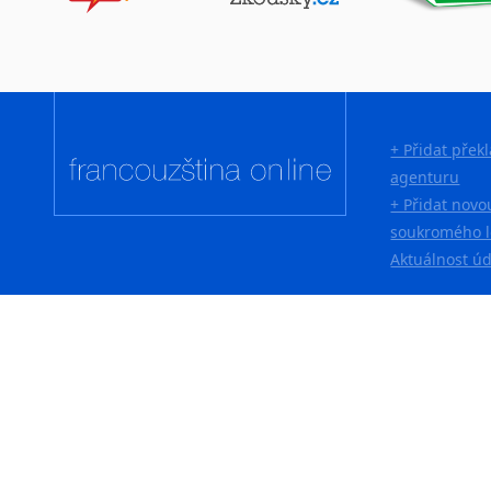
+ Přidat přek
agenturu
+ Přidat novo
soukromého l
Aktuálnost ú