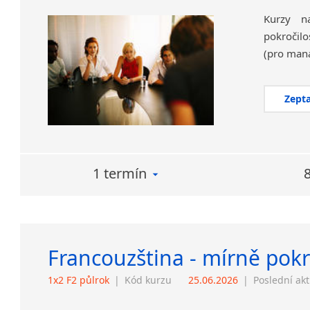
Kurzy na
pokročilo
Zepta
1 termín
Francouzština - mírně pokro
1x2 F2 půlrok
|
Kód kurzu
25.06.2026
|
Poslední ak