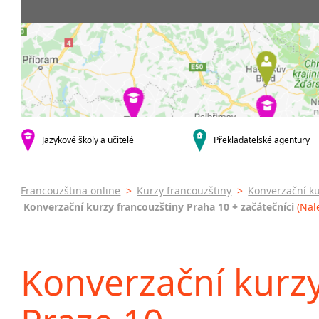
krajská města
3-4 hodiny týdně
Dopolední
Firemní
Brno
20 a více hodin týdně
Odpolední
Pomatu
Plzeň
francou
Večerní (z
Karlovy Vary
kurzy s v
Celodenní
malá města podle abecedy
Online 
Sedlčany
Letní k
Intenzi
specifick
Jazykové školy a učitelé
Překladatelské agentury
Francou
Konver
francou
Francouzština online
>
Kurzy francouzštiny
>
Konverzační ku
Konverzační kurzy francouzštiny Praha 10 + začátečníci
(Nal
Konverzační kurzy