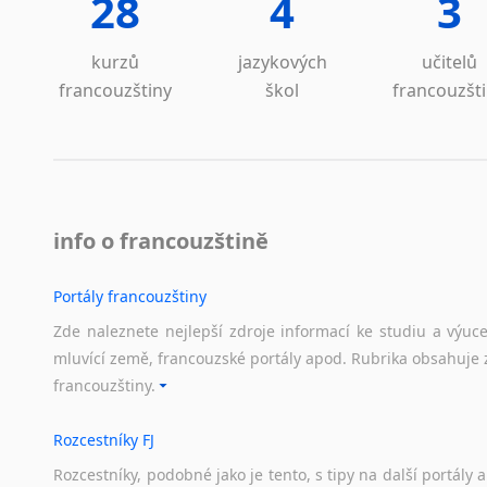
28
4
3
kurzů
jazykových
učitelů
francouzštiny
škol
francouzšt
info o francouzštině
Portály francouzštiny
Zde naleznete nejlepší zdroje informací ke studiu a výuc
mluvící země, francouzské portály apod. Rubrika obsahuje 
francouzštiny.
Rozcestníky FJ
Rozcestníky,
podobné
jako
je
tento,
s
tipy
na
další
portály
a