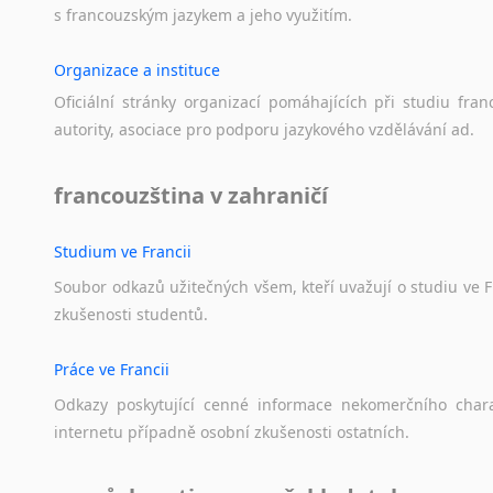
s
francouzským
jazykem
a
jeho
využitím.
Organizace a instituce
Oficiální
stránky
organizací
pomáhajících
při
studiu
fran
autority,
asociace
pro
podporu
jazykového
vzdělávání
ad.
francouzština v zahraničí
Studium ve Francii
Soubor
odkazů
užitečných
všem,
kteří
uvažují
o
studiu
ve
F
zkušenosti
studentů.
Práce ve Francii
Odkazy
poskytující
cenné
informace
nekomerčního
char
internetu
případně
osobní
zkušenosti
ostatních.