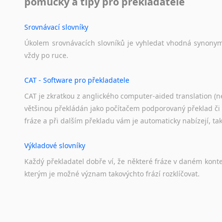
pomůcky a tipy pro překladatele
Srovnávací slovníky
Úkolem
srovnávacích
slovníků
je
vyhledat
vhodná
synony
vždy
po
ruce.
CAT - Software pro překladatele
CAT je zkratkou z anglického computer-aided translation (ne
většinou překládán jako počítačem podporovaný překlad či
fráze a při dalším překladu vám je automaticky nabízejí, ta
Výkladové slovníky
Každý
překladatel
dobře
ví,
že
některé
fráze
v
daném
kont
kterým
je
možné
význam
takovýchto
frází
rozklíčovat.
Překladové slovníky
Slovník, největší přítel každého překladatele. A jelikož