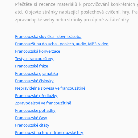
Přečtěte si recenze materiálů k procvičování konkrétních 
atd. Objevte stránky nabízející poslechová cvičení, hry,
zpravodajské weby nebo stránky pro úplné začátečníky.
Francouzská slovíčka - slovní zásoba
Francouzština do ucha - poslech, audio, MP3, video
Francouzská konverzace
Testy z francouzštiny
Francouzské fráze
Francouzská gramatika
Francouzské číslovky
Nepravidelná slovesa ve francouzštině
Francouzské předložky
Zpravodajství ve francouzštině
Francouzské pohádky
Francouzské časy
Francouzské citáty
Francouzština hrou - francouzské hry