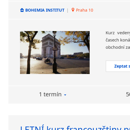
BOHEMIA INSTITUT
|
Praha 10
Kurz veden
časech koná
Zeptat 
1 termín
5
LETNÍ kurz francouzštiny p