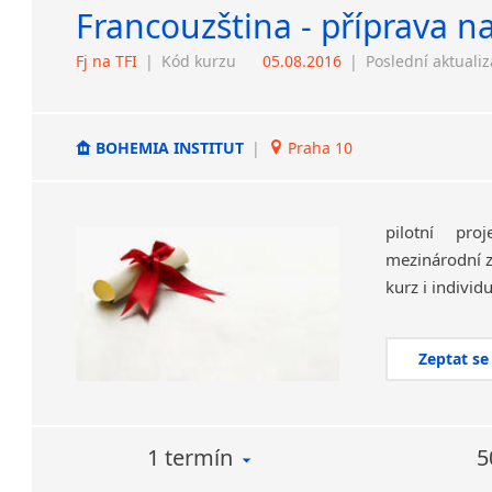
Francouzština - příprava n
Fj na TFI
|
Kód kurzu
05.08.2016
|
Poslední aktuali
BOHEMIA INSTITUT
|
Praha 10
pilotní pr
mezinárodní z
kurz i individ
Zeptat se
1 termín
5