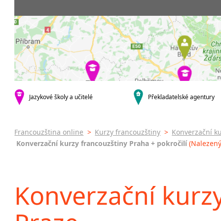
krajská města
3-4 hodiny týdně
Dopolední
Firemní
Brno
20 a více hodin týdně
Odpolední
Pomatu
Plzeň
francou
Večerní (z
Karlovy Vary
kurzy s v
Celodenní
malá města podle abecedy
Online 
Sedlčany
Letní k
Intenzi
specifick
Jazykové školy a učitelé
Překladatelské agentury
Francou
Konver
francou
Francouzština online
>
Kurzy francouzštiny
>
Konverzační ku
Konverzační kurzy francouzštiny Praha + pokročilí
(Nalezený
Konverzační kurzy