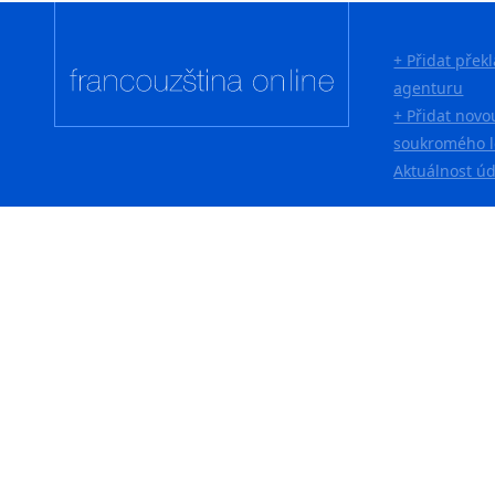
+ Přidat přek
agenturu
+ Přidat novo
soukromého l
Aktuálnost ú