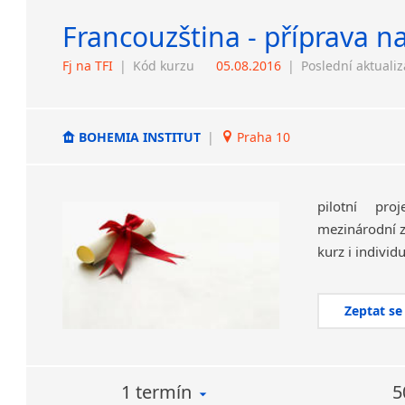
Francouzština - příprava n
Fj na TFI
|
Kód kurzu
05.08.2016
|
Poslední aktuali
BOHEMIA INSTITUT
|
Praha 10
pilotní pr
mezinárodní z
kurz i individ
Zeptat se
1 termín
5