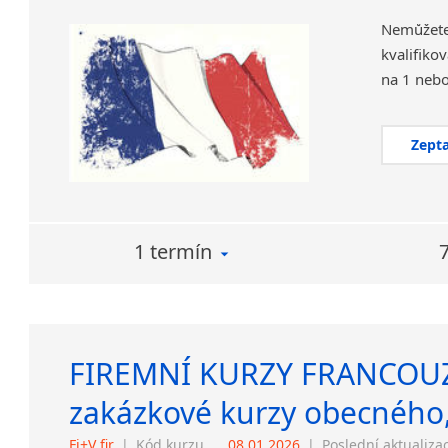
Nemůžete
kvalifiko
Zepta
1 termín
FIREMNÍ KURZY FRANCOUZ
zakázkové kurzy obecného,
Fj+V fir
|
Kód kurzu
08.01.2026
|
Poslední aktualiza