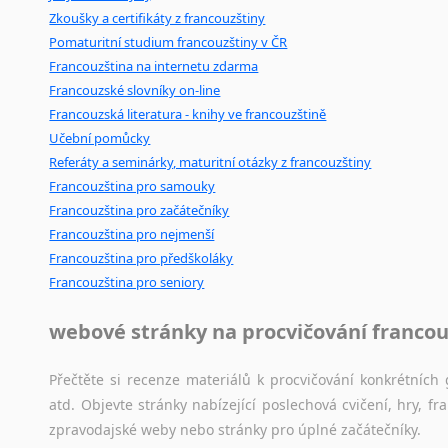
Zkoušky a certifikáty z francouzštiny
poradny
a
pravidla
pravopisu
nebo
stylistické
příručky.
Pomaturitní studium francouzštiny v ČR
Francouzština na internetu zdarma
Francouzské slovníky on-line
Francouzská literatura - knihy ve francouzštině
Učební pomůcky
Referáty a seminárky, maturitní otázky z francouzštiny
Francouzština pro samouky
Francouzština pro začátečníky
Francouzština pro nejmenší
Francouzština pro předškoláky
Francouzština pro seniory
webové stránky na procvičování francou
Přečtěte si recenze materiálů k procvičování konkrétních 
atd. Objevte stránky nabízející poslechová cvičení, hry,
zpravodajské weby nebo stránky pro úplné začátečníky.