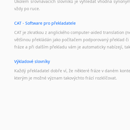
Úkolem
srovnávacích
slovníků
je
vyhledat
vhodná
synony
vždy
po
ruce.
CAT - Software pro překladatele
CAT je zkratkou z anglického computer-aided translation (ne
většinou překládán jako počítačem podporovaný překlad či
fráze a při dalším překladu vám je automaticky nabízejí, ta
Výkladové slovníky
Každý
překladatel
dobře
ví,
že
některé
fráze
v
daném
kont
kterým
je
možné
význam
takovýchto
frází
rozklíčovat.
Překladové slovníky
Slovník, největší přítel každého překladatele. A jelikož
kvalitních online překladových slovníků již nemusíte únavn
frázi a dřív, než řeknete švec, vyskočí vám hledaný výraz.