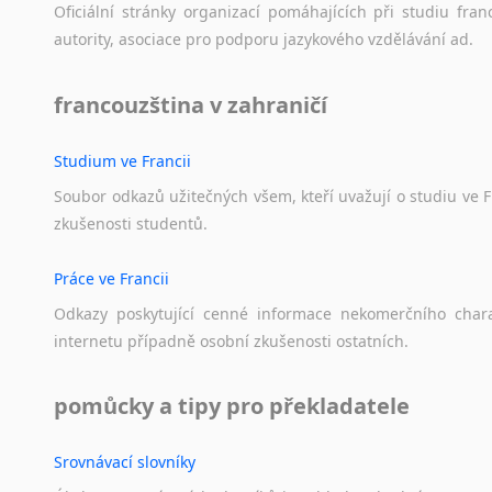
Oficiální
stránky
organizací
pomáhajících
při
studiu
fran
autority,
asociace
pro
podporu
jazykového
vzdělávání
ad.
francouzština v zahraničí
Studium ve Francii
Soubor
odkazů
užitečných
všem,
kteří
uvažují
o
studiu
ve
F
zkušenosti
studentů.
Práce ve Francii
Odkazy
poskytující
cenné
informace
nekomerčního
char
internetu
případně
osobní
zkušenosti
ostatních.
pomůcky a tipy pro překladatele
Srovnávací slovníky