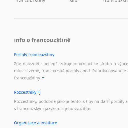
francouzštiny
škol
francouzšt
info o francouzštině
Portály francouzštiny
Zde naleznete nejlepší zdroje informací ke studiu a výuc
mluvící země, francouzské portály apod. Rubrika obsahuje 
francouzštiny.
Rozcestníky FJ
Rozcestníky,
podobné
jako
je
tento,
s
tipy
na
další
portály
a
s
francouzským
jazykem
a
jeho
využitím.
Organizace a instituce