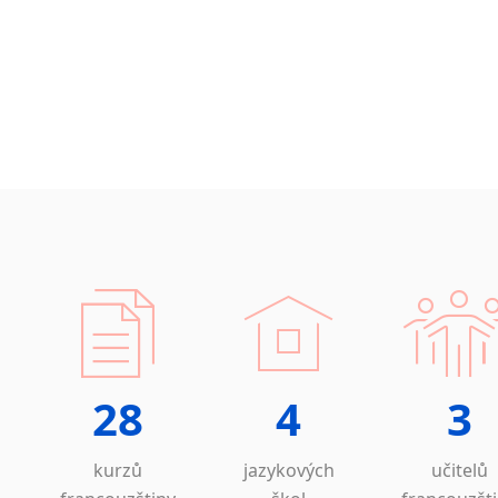
28
4
3
kurzů
jazykových
učitelů