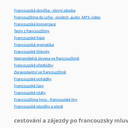
Francouzská slovíčka - slovní zásoba
Francouzština do ucha - poslech, audio, MP3, video
Francouzská konverzace
Testy z francouzštiny
Francouzské fráze
Francouzská gramatika
Francouzské číslovky
Nepravidelná slovesa ve francouzštině
Francouzské předložky
Zpravodajství ve francouzštině
Francouzské pohádky
Francouzské časy
Francouzské citáty
Francouzština hrou - francouzské hry
Francouzské písničky a písně
cestování a zájezdy po francouzsky mlu