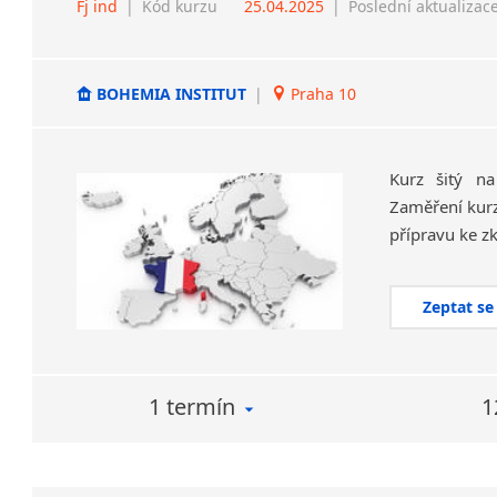
Fj ind
|
Kód kurzu
25.04.2025
|
Poslední aktualizac
BOHEMIA INSTITUT
|
Praha 10
Kurz šitý na
Zaměření kurz
Zeptat se
1 termín
1