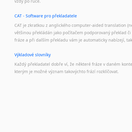
vždy
po
ruce.
CAT - Software pro překladatele
CAT je zkratkou z anglického computer-aided translation (ne
většinou překládán jako počítačem podporovaný překlad či
fráze a při dalším překladu vám je automaticky nabízejí, ta
Výkladové slovníky
Každý
překladatel
dobře
ví,
že
některé
fráze
v
daném
kont
kterým
je
možné
význam
takovýchto
frází
rozklíčovat.
Překladové slovníky
Slovník, největší přítel každého překladatele. A jelikož
kvalitních online překladových slovníků již nemusíte únavn
frázi a dřív, než řeknete švec, vyskočí vám hledaný výraz.
Korektory pravopisu pro překladatele