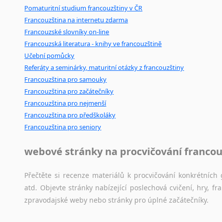
Pomaturitní studium francouzštiny v ČR
Francouzština na internetu zdarma
Francouzské slovníky on-line
Francouzská literatura - knihy ve francouzštině
Učební pomůcky
Referáty a seminárky, maturitní otázky z francouzštiny
Francouzština pro samouky
Francouzština pro začátečníky
Francouzština pro nejmenší
Francouzština pro předškoláky
Francouzština pro seniory
webové stránky na procvičování francou
Přečtěte si recenze materiálů k procvičování konkrétních 
atd. Objevte stránky nabízející poslechová cvičení, hry,
zpravodajské weby nebo stránky pro úplné začátečníky.