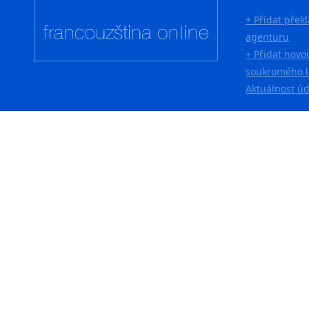
+ Přidat přek
agenturu
+ Přidat novo
soukromého l
Aktuálnost ú