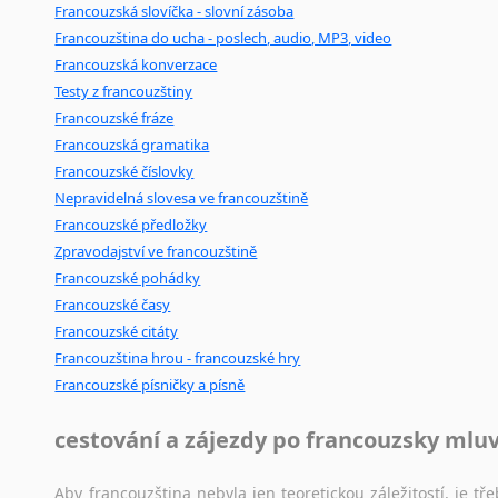
Francouzská slovíčka - slovní zásoba
Francouzština do ucha - poslech, audio, MP3, video
Francouzská konverzace
Testy z francouzštiny
Francouzské fráze
Francouzská gramatika
Francouzské číslovky
Nepravidelná slovesa ve francouzštině
Francouzské předložky
Zpravodajství ve francouzštině
Francouzské pohádky
Francouzské časy
Francouzské citáty
Francouzština hrou - francouzské hry
Francouzské písničky a písně
cestování a zájezdy po francouzsky mlu
Aby francouzština nebyla jen teoretickou záležitostí, je tře