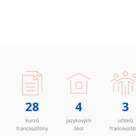
28
4
3
kurzů
jazykových
učitelů
francouzštiny
škol
francouzšt