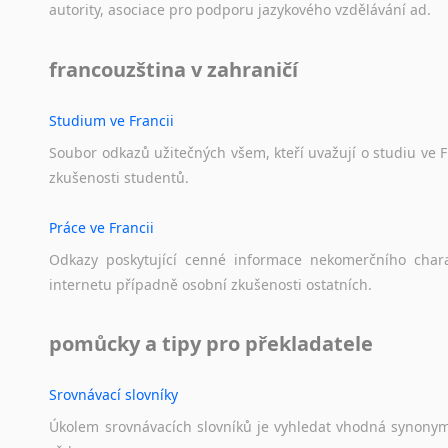
autority,
asociace
pro
podporu
jazykového
vzdělávání
ad.
francouzština v zahraničí
Studium ve Francii
Soubor
odkazů
užitečných
všem,
kteří
uvažují
o
studiu
ve
F
zkušenosti
studentů.
Práce ve Francii
Odkazy
poskytující
cenné
informace
nekomerčního
char
internetu
případně
osobní
zkušenosti
ostatních.
pomůcky a tipy pro překladatele
Srovnávací slovníky
Úkolem
srovnávacích
slovníků
je
vyhledat
vhodná
synony