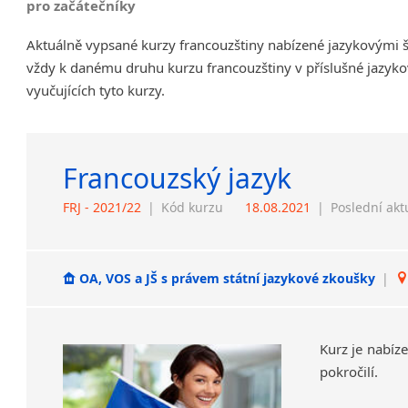
pro začátečníky
Aktuálně vypsané kurzy francouzštiny nabízené jazykovými š
vždy k danému druhu kurzu francouzštiny v příslušné jazyko
vyučujících tyto kurzy.
Francouzský jazyk
FRJ - 2021/22
|
Kód kurzu
18.08.2021
|
Poslední akt
OA, VOS a JŠ s právem státní jazykové zkoušky
|
Kurz
je
nabíz
pokročilí.