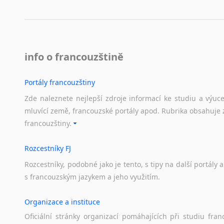
info o francouzštině
Portály francouzštiny
Zde naleznete nejlepší zdroje informací ke studiu a výuc
mluvící země, francouzské portály apod. Rubrika obsahuje 
francouzštiny.
Rozcestníky FJ
Rozcestníky,
podobné
jako
je
tento,
s
tipy
na
další
portály
a
s
francouzským
jazykem
a
jeho
využitím.
Organizace a instituce
Oficiální
stránky
organizací
pomáhajících
při
studiu
fran