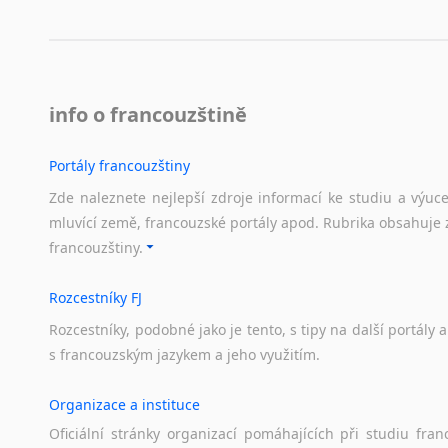
info o francouzštině
Portály francouzštiny
Zde naleznete nejlepší zdroje informací ke studiu a výuc
mluvící země, francouzské portály apod. Rubrika obsahuje 
francouzštiny.
Rozcestníky FJ
Rozcestníky,
podobné
jako
je
tento,
s
tipy
na
další
portály
a
s
francouzským
jazykem
a
jeho
využitím.
Organizace a instituce
Oficiální
stránky
organizací
pomáhajících
při
studiu
fran