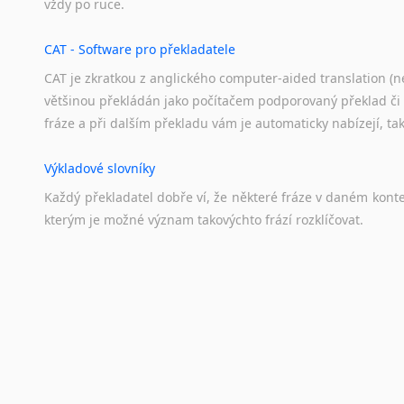
vždy
po
ruce.
CAT - Software pro překladatele
CAT je zkratkou z anglického computer-aided translation (ne
většinou překládán jako počítačem podporovaný překlad či
fráze a při dalším překladu vám je automaticky nabízejí, ta
Výkladové slovníky
Každý
překladatel
dobře
ví,
že
některé
fráze
v
daném
kont
kterým
je
možné
význam
takovýchto
frází
rozklíčovat.
Překladové slovníky
Slovník, největší přítel každého překladatele. A jelikož
kvalitních online překladových slovníků již nemusíte únavn
frázi a dřív, než řeknete švec, vyskočí vám hledaný výraz.
Korektory pravopisu pro překladatele