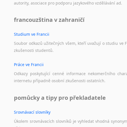
autority,
asociace
pro
podporu
jazykového
vzdělávání
ad.
francouzština v zahraničí
Studium ve Francii
Soubor
odkazů
užitečných
všem,
kteří
uvažují
o
studiu
ve
F
zkušenosti
studentů.
Práce ve Francii
Odkazy
poskytující
cenné
informace
nekomerčního
char
internetu
případně
osobní
zkušenosti
ostatních.
pomůcky a tipy pro překladatele
Srovnávací slovníky
Úkolem
srovnávacích
slovníků
je
vyhledat
vhodná
synony