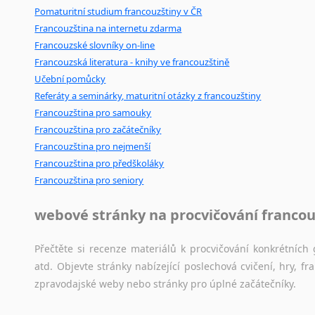
Pomaturitní studium francouzštiny v ČR
Francouzština na internetu zdarma
Francouzské slovníky on-line
Francouzská literatura - knihy ve francouzštině
Učební pomůcky
Referáty a seminárky, maturitní otázky z francouzštiny
Francouzština pro samouky
Francouzština pro začátečníky
Francouzština pro nejmenší
Francouzština pro předškoláky
Francouzština pro seniory
webové stránky na procvičování francou
Přečtěte si recenze materiálů k procvičování konkrétních 
atd. Objevte stránky nabízející poslechová cvičení, hry,
zpravodajské weby nebo stránky pro úplné začátečníky.