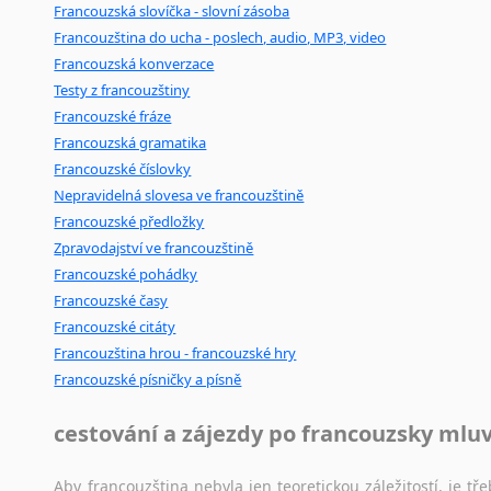
Francouzská slovíčka - slovní zásoba
Francouzština do ucha - poslech, audio, MP3, video
Francouzská konverzace
Testy z francouzštiny
Francouzské fráze
Francouzská gramatika
Francouzské číslovky
Nepravidelná slovesa ve francouzštině
Francouzské předložky
Zpravodajství ve francouzštině
Francouzské pohádky
Francouzské časy
Francouzské citáty
Francouzština hrou - francouzské hry
Francouzské písničky a písně
cestování a zájezdy po francouzsky mlu
Aby francouzština nebyla jen teoretickou záležitostí, je tře