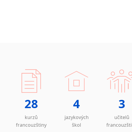
28
4
3
kurzů
jazykových
učitelů
francouzštiny
škol
francouzšt