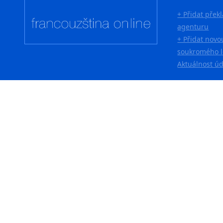
+ Přidat přek
agenturu
+ Přidat novo
soukromého l
Aktuálnost ú