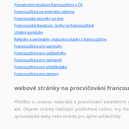
Pomaturitní studium francouzštiny v ČR
Francouzština na internetu zdarma
Francouzské slovníky on-line
Francouzská literatura - knihy ve francouzštině
Učební pomůcky
Referáty a seminárky, maturitní otázky z francouzštiny
Francouzština pro samouky
Francouzština pro začátečníky
Francouzština pro nejmenší
Francouzština pro předškoláky
Francouzština pro seniory
webové stránky na procvičování francou
Přečtěte si recenze materiálů k procvičování konkrétních 
atd. Objevte stránky nabízející poslechová cvičení, hry,
zpravodajské weby nebo stránky pro úplné začátečníky.