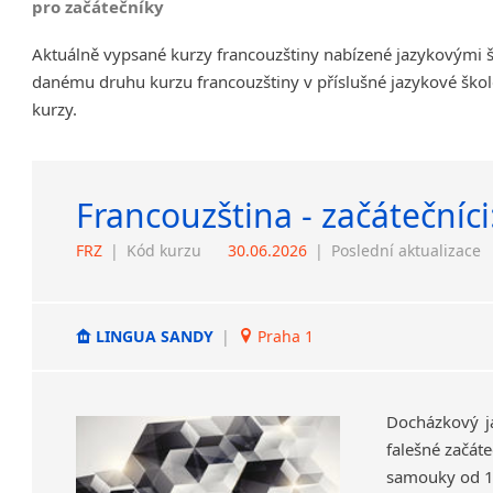
pro začátečníky
Aktuálně vypsané kurzy francouzštiny nabízené jazykovými š
danému druhu kurzu francouzštiny v příslušné jazykové škol
kurzy.
Francouzština - začátečníci
FRZ
|
Kód kurzu
30.06.2026
|
Poslední aktualizace
LINGUA SANDY
|
Praha 1
Docházkový ja
falešné začát
samouky od 1.