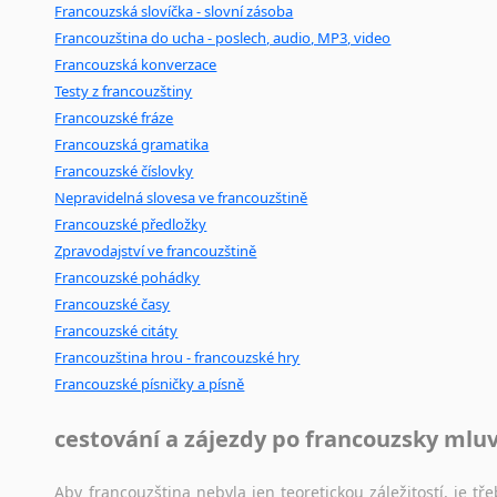
Francouzská slovíčka - slovní zásoba
Francouzština do ucha - poslech, audio, MP3, video
Francouzská konverzace
Testy z francouzštiny
Francouzské fráze
Francouzská gramatika
Francouzské číslovky
Nepravidelná slovesa ve francouzštině
Francouzské předložky
Zpravodajství ve francouzštině
Francouzské pohádky
Francouzské časy
Francouzské citáty
Francouzština hrou - francouzské hry
Francouzské písničky a písně
cestování a zájezdy po francouzsky mlu
Aby francouzština nebyla jen teoretickou záležitostí, je tře