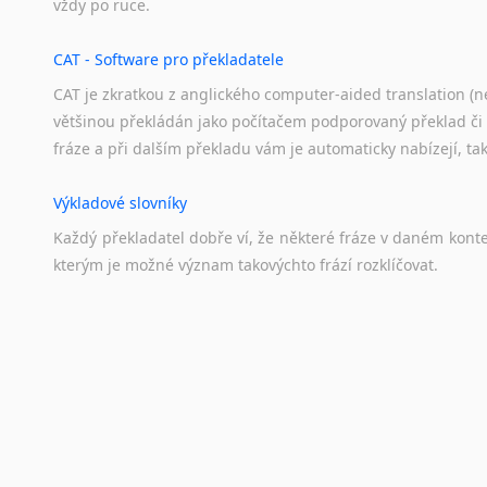
vždy
po
ruce.
CAT - Software pro překladatele
CAT je zkratkou z anglického computer-aided translation (ne
většinou překládán jako počítačem podporovaný překlad či
fráze a při dalším překladu vám je automaticky nabízejí, ta
Výkladové slovníky
Každý
překladatel
dobře
ví,
že
některé
fráze
v
daném
kont
kterým
je
možné
význam
takovýchto
frází
rozklíčovat.
Překladové slovníky
Slovník, největší přítel každého překladatele. A jelikož
kvalitních online překladových slovníků již nemusíte únavn
frázi a dřív, než řeknete švec, vyskočí vám hledaný výraz.
Korektory pravopisu pro překladatele