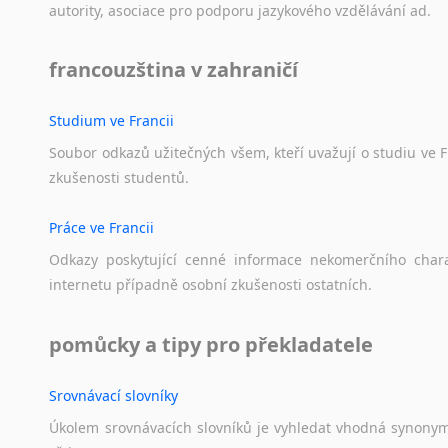
autority,
asociace
pro
podporu
jazykového
vzdělávání
ad.
francouzština v zahraničí
Studium ve Francii
Soubor
odkazů
užitečných
všem,
kteří
uvažují
o
studiu
ve
F
zkušenosti
studentů.
Práce ve Francii
Odkazy
poskytující
cenné
informace
nekomerčního
char
internetu
případně
osobní
zkušenosti
ostatních.
pomůcky a tipy pro překladatele
Srovnávací slovníky
Úkolem
srovnávacích
slovníků
je
vyhledat
vhodná
synony