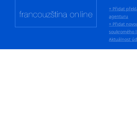
+ Přidat přek
agenturu
+ Přidat novo
soukromého l
Aktuálnost ú