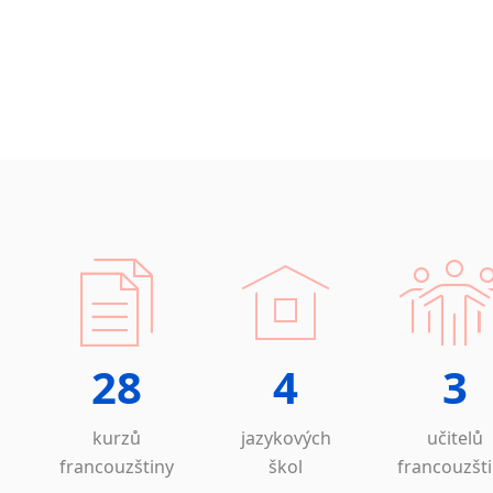
28
4
3
kurzů
jazykových
učitelů
francouzštiny
škol
francouzšt