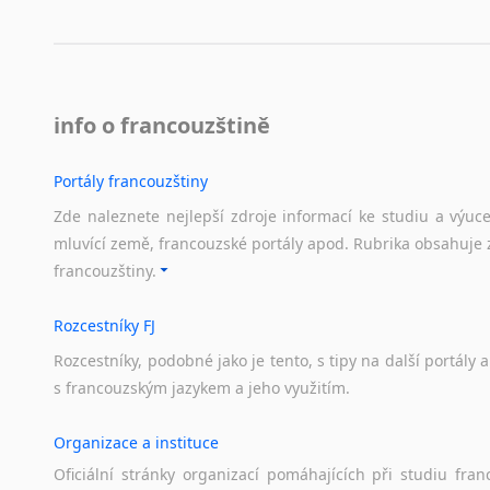
info o francouzštině
Portály francouzštiny
Zde naleznete nejlepší zdroje informací ke studiu a výuc
mluvící země, francouzské portály apod. Rubrika obsahuje 
francouzštiny.
Rozcestníky FJ
Rozcestníky,
podobné
jako
je
tento,
s
tipy
na
další
portály
a
s
francouzským
jazykem
a
jeho
využitím.
Organizace a instituce
Oficiální
stránky
organizací
pomáhajících
při
studiu
fran