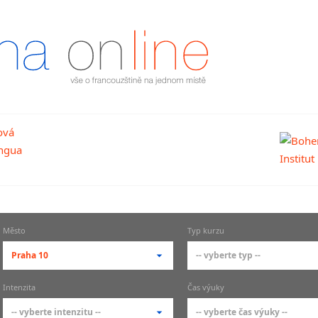
Město
Typ kurzu
Praha 10
-- vyberte typ --
-- vyberte město --
-- vyberte typ --
Intenzita
Čas výuky
pražské městské části
základní členění kur
-- vyberte intenzitu --
-- vyberte čas výuky --