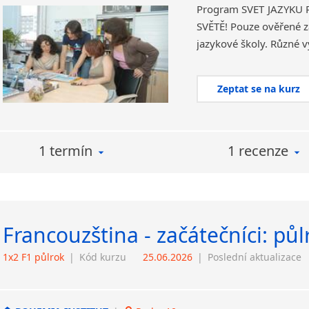
Program SVĚT JAZYKŮ
SVĚTĚ! Pouze ověřené za
Zeptat se na kurz
1 termín
1 recenze
Francouzština - začátečníci: půl
1x2 F1 půlrok
|
Kód kurzu
25.06.2026
|
Poslední aktualizace