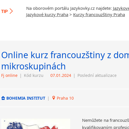
Na oborovém portálu Jazykovky.cz najdete:
Jazykov
TIP
Jazykové kurzy Praha
>
Kurzy francouzštiny Praha
Online kurz francouzštiny z dom
mikroskupinách
Fj online
|
Kód kurzu
07.01.2024
|
Poslední aktualizace
BOHEMIA INSTITUT
|
Praha 10
Nemůžete na francouzšt
kvalifikovaným profesi