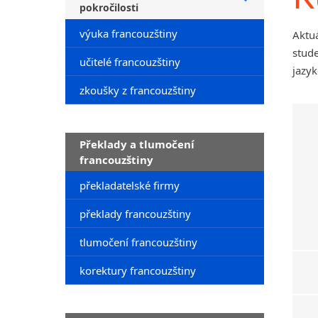
pokročilosti
výuka francouzštiny
Aktu
stude
učitelé francouzštiny
jazyk
zkoušky z francouzštiny
Překlady a tlumočení
francouzštiny
překladatelské firmy
překlady francouzštiny
tlumočení francouzštiny
korektury francouzštiny