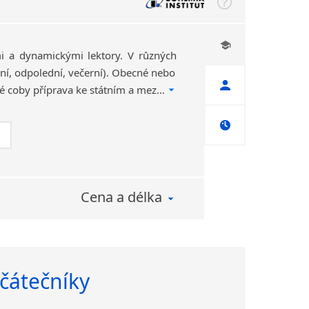
i a dynamickými lektory. V různých
ní, odpolední, večerní). Obecné nebo
obchodní zaměření, také coby příprava ke státním a mezinárodním zkouškám. Konzultace zdarma.
Cena a délka
ačátečníky