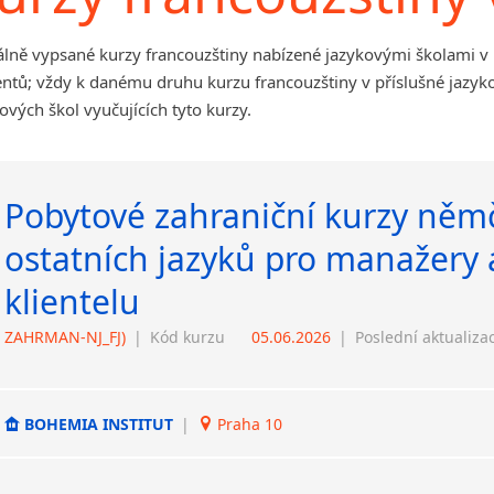
álně vypsané kurzy francouzštiny nabízené jazykovými školami v 
ntů; vždy k danému druhu kurzu francouzštiny v příslušné jazyk
ových škol vyučujících tyto kurzy.
Pobytové zahraniční kurzy němč
ostatních jazyků pro manažery 
klientelu
ZAHRMAN-NJ_FJ)
|
Kód kurzu
05.06.2026
|
Poslední aktualiza
BOHEMIA INSTITUT
|
Praha 10