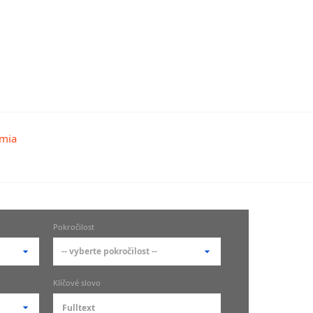
Pokročilost
-- vyberte pokročilost --
-- vyberte pokročilost --
Klíčové slovo
zů
kurz je pro studenty
pokročilosti