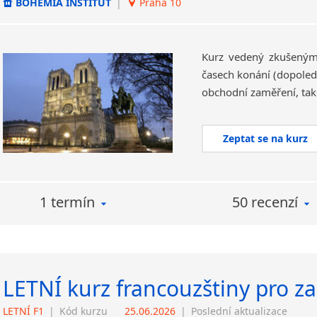
BOHEMIA INSTITUT
|
Praha 10
Kurz vedený zkušeným
časech konání (dopoled
Zeptat se na kurz
1 termín
50 recenzí
LETNÍ kurz francouzštiny pro z
LETNÍ F1
|
Kód kurzu
25.06.2026
|
Poslední aktualizace