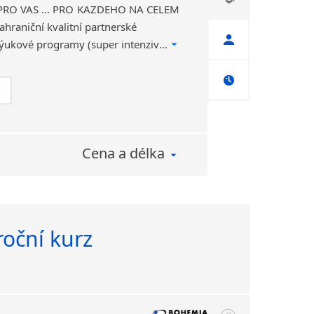
 PRO VÁS … PRO KAŽDÉHO NA CELÉM
hraniční kvalitní partnerské
jazykové školy. Různé výukové programy (super intenzivní „crash“ kurzy, profesně orientované, skupinové i individuální kurzy,…Kompletní servis.
Cena a délka
roční kurz