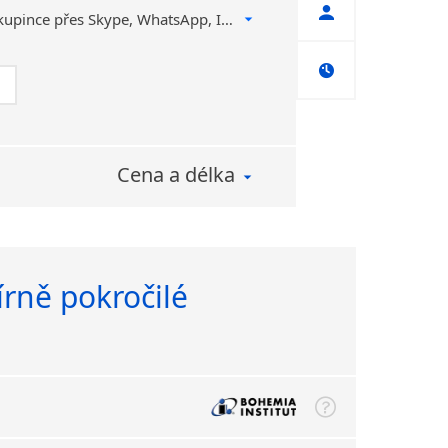
na 1 nebo v uzavřené skupince přes Skype, WhatsApp, Instagram, Zoom, Google Meet, Hangouts, MS Teams, Webex atd.
Cena a délka
írně pokročilé