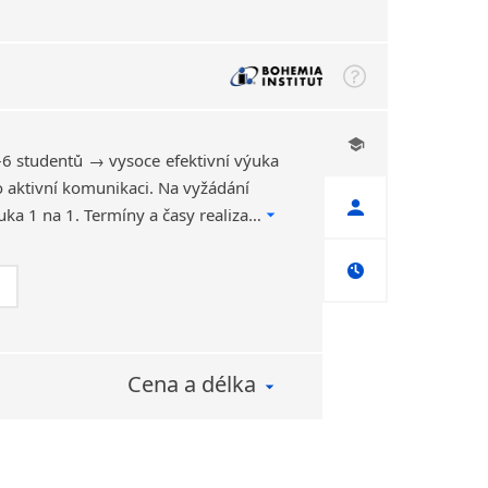
6 studentů → vysoce efektivní výuka
 aktivní komunikaci. Na vyžádání
možná i individuální výuka 1 na 1. Termíny a časy realizace dle dohody s účastníky, možnost náhrady zmeškaných lekcí z důvodu dovolené.
Cena a délka