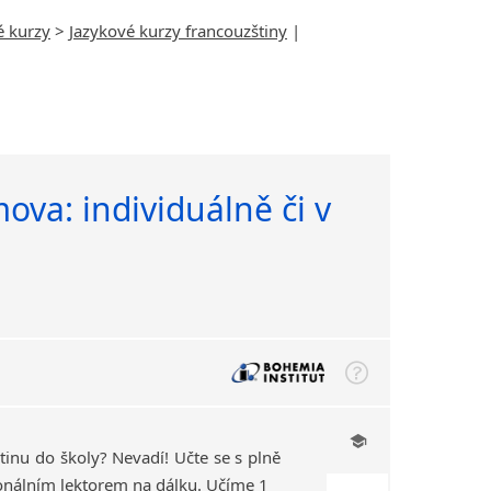
é kurzy
>
Jazykové kurzy francouzštiny
|
ova: individuálně či v
inu do školy? Nevadí! Učte se s plně
onálním lektorem na dálku. Učíme 1