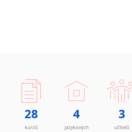
28
4
3
kurzů
jazykových
učitelů