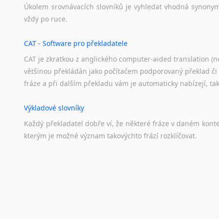
Úkolem
srovnávacích
slovníků
je
vyhledat
vhodná
synony
vždy
po
ruce.
CAT - Software pro překladatele
CAT je zkratkou z anglického computer-aided translation (ne
většinou překládán jako počítačem podporovaný překlad či
fráze a při dalším překladu vám je automaticky nabízejí, ta
Výkladové slovníky
Každý
překladatel
dobře
ví,
že
některé
fráze
v
daném
kont
kterým
je
možné
význam
takovýchto
frází
rozklíčovat.
Překladové slovníky
Slovník, největší přítel každého překladatele. A jelikož
kvalitních online překladových slovníků již nemusíte únavn
frázi a dřív, než řeknete švec, vyskočí vám hledaný výraz.