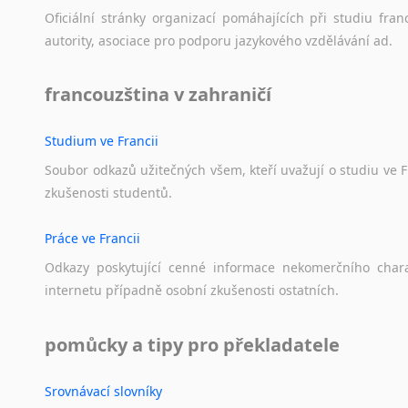
Oficiální
stránky
organizací
pomáhajících
při
studiu
fran
autority,
asociace
pro
podporu
jazykového
vzdělávání
ad.
francouzština v zahraničí
Studium ve Francii
Soubor
odkazů
užitečných
všem,
kteří
uvažují
o
studiu
ve
F
zkušenosti
studentů.
Práce ve Francii
Odkazy
poskytující
cenné
informace
nekomerčního
char
internetu
případně
osobní
zkušenosti
ostatních.
pomůcky a tipy pro překladatele
Srovnávací slovníky