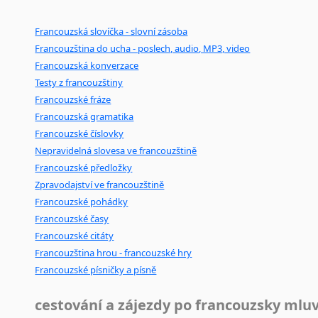
Francouzská slovíčka - slovní zásoba
Francouzština do ucha - poslech, audio, MP3, video
Francouzská konverzace
Testy z francouzštiny
Francouzské fráze
Francouzská gramatika
Francouzské číslovky
Nepravidelná slovesa ve francouzštině
Francouzské předložky
Zpravodajství ve francouzštině
Francouzské pohádky
Francouzské časy
Francouzské citáty
Francouzština hrou - francouzské hry
Francouzské písničky a písně
cestování a zájezdy po francouzsky mlu