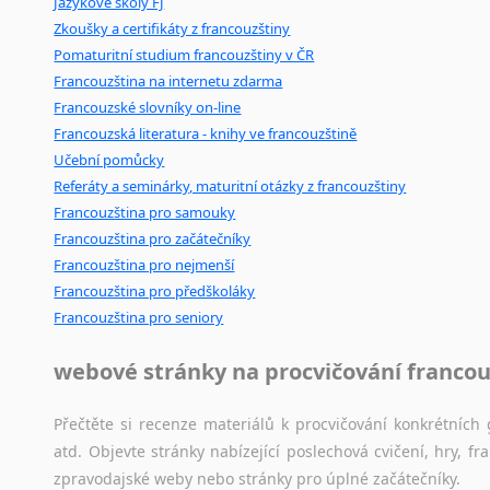
Jazykové školy FJ
Mix
pomůcek,
jež
mají
potenciál
pomoci
překladateli
v
je
Zkoušky a certifikáty z francouzštiny
poradny
a
pravidla
pravopisu
nebo
stylistické
příručky.
Pomaturitní studium francouzštiny v ČR
Francouzština na internetu zdarma
Francouzské slovníky on-line
Francouzská literatura - knihy ve francouzštině
Učební pomůcky
Referáty a seminárky, maturitní otázky z francouzštiny
Francouzština pro samouky
Francouzština pro začátečníky
Francouzština pro nejmenší
Francouzština pro předškoláky
Francouzština pro seniory
webové stránky na procvičování francou
Přečtěte si recenze materiálů k procvičování konkrétních 
atd. Objevte stránky nabízející poslechová cvičení, hry,
zpravodajské weby nebo stránky pro úplné začátečníky.