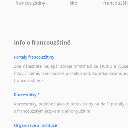
francouzštiny
škol
francouzšt
info o francouzštině
Portály francouzštiny
Zde naleznete nejlepší zdroje informací ke studiu a výuc
mluvící země, francouzské portály apod. Rubrika obsahuje 
francouzštiny.
Rozcestníky FJ
Rozcestníky,
podobné
jako
je
tento,
s
tipy
na
další
portály
a
s
francouzským
jazykem
a
jeho
využitím.
Organizace a instituce