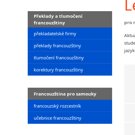
L
Překlady a tlumočení
pro 
francouzštiny
překladatelské firmy
Aktuá
stude
překlady francouzštiny
jazyk
tlumočení francouzštiny
korektury francouzštiny
Francouzština pro samouky
francouzský rozcestník
učebnice francouzštiny