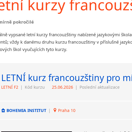
etní kurzy francouz
mírně pokročilé
lně vypsané letní kurzy francouzštiny nabízené jazykovými škol
ntů; vždy k danému druhu kurzu francouzštiny v příslušné jazyk
ových škol vyučujících tyto kurzy.
LETNÍ kurz francouzštiny pro m
LETNÍ F2
|
Kód kurzu
25.06.2026
|
Poslední aktualizace
BOHEMIA INSTITUT
|
Praha 10