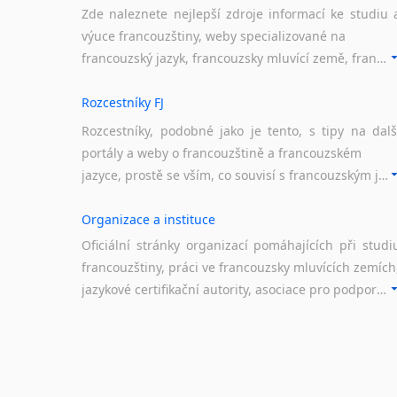
Zde naleznete nejlepší zdroje informací ke studiu 
výuce francouzštiny, weby specializované na
francouzský jazyk, francouzsky mluvící země, francouzské portály apod. Rubrika obsahuje zejména komplexní a maximálně kvalitní stránky využitelné ke studiu francouzštiny.
Rozcestníky FJ
Rozcestníky, podobné jako je tento, s tipy na dalš
portály a weby o francouzštině a francouzském
jazyce, prostě se vším, co souvisí s francouzským jazykem a jeho využitím.
Organizace a instituce
Oficiální stránky organizací pomáhajících při studi
francouzštiny, práci ve francouzsky mluvících zemích
jazykové certifikační autority, asociace pro podporu jazykového vzdělávání ad.