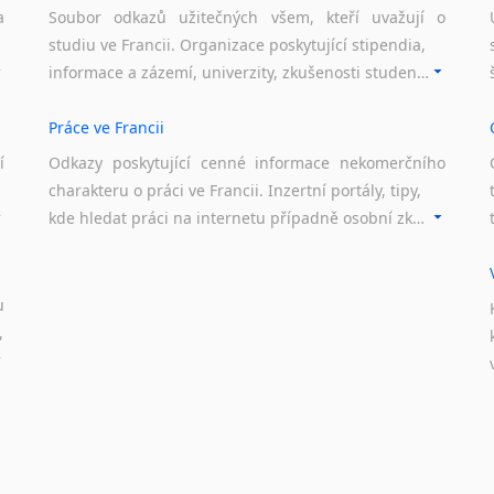
a
Soubor odkazů užitečných všem, kteří uvažují o
studiu ve Francii. Organizace poskytující stipendia,
informace a zázemí, univerzity, zkušenosti studentů.
Práce ve Francii
í
Odkazy poskytující cenné informace nekomerčního
charakteru o práci ve Francii. Inzertní portály, tipy,
kde hledat práci na internetu případně osobní zkušenosti ostatních.
u
,