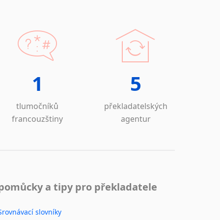
1
5
tlumočníků
překladatelských
francouzštiny
agentur
pomůcky a tipy pro překladatele
Srovnávací slovníky