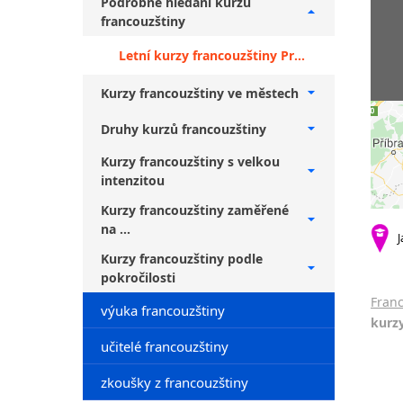
Podrobné hledání kurzů
francouzštiny
Letní kurzy francouzštiny Praha 10 + mírně pokročilí
Kurzy francouzštiny ve městech
Druhy kurzů francouzštiny
Kurzy francouzštiny s velkou
intenzitou
Kurzy francouzštiny zaměřené
na ...
J
Kurzy francouzštiny podle
pokročilosti
Franc
výuka francouzštiny
kurzy
učitelé francouzštiny
zkoušky z francouzštiny