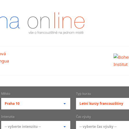
Město
Typ kurzu
Praha 10
Letní kurzy francouzštiny
-- vyberte město --
-- vyberte typ --
Intenzita
Čas výuky
pražské městské části
základní členění kur
-- vyberte intenzitu --
-- vyberte čas výuky --