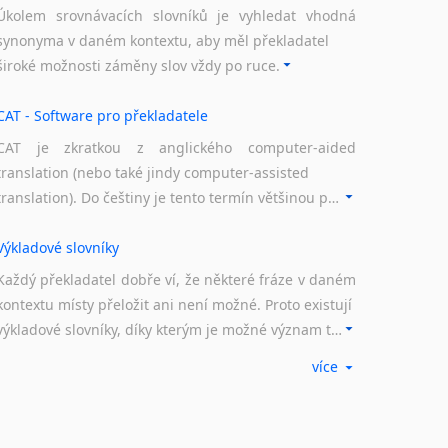
Úkolem srovnávacích slovníků je vyhledat vhodná
synonyma v daném kontextu, aby měl překladatel
široké možnosti záměny slov vždy po ruce.
CAT - Software pro překladatele
CAT je zkratkou z anglického computer-aided
translation (nebo také jindy computer-assisted
translation). Do češtiny je tento termín většinou překládán jako počítačem podporovaný překlad či překlad podporovaný počítačem. Nástroje CAT ukládají překládané fráze a při dalším překladu vám je automaticky nabízejí, takže se již nemusíte zdržovat s jejich dalším překládáním.
Výkladové slovníky
Každý překladatel dobře ví, že některé fráze v daném
kontextu místy přeložit ani není možné. Proto existují
výkladové slovníky, díky kterým je možné význam takovýchto frází rozklíčovat.
více
Překladové slovníky
Slovník, největší přítel každého překladatele. A jelikož