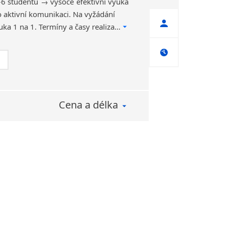
6 studentů → vysoce efektivní výuka
 aktivní komunikaci. Na vyžádání
možná i individuální výuka 1 na 1. Termíny a časy realizace dle dohody s účastníky, možnost náhrady zmeškaných lekcí z důvodu dovolené.
Cena a délka