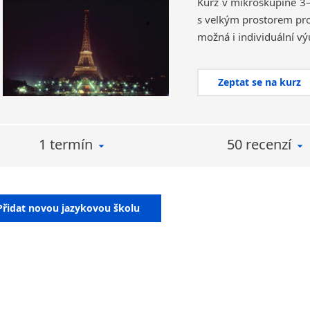
Kurz v mikroskupině 3–
s velkým prostorem pro
Zeptat se na kurz
1 termín
50 recenzí
Přidat novou jazykovou školu