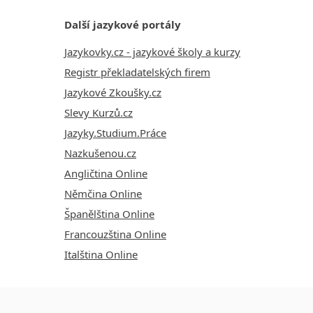
Další jazykové portály
Jazykovky.cz - jazykové školy a kurzy
Registr překladatelských firem
Jazykové Zkoušky.cz
Slevy Kurzů.cz
Jazyky.Studium.Práce
Nazkušenou.cz
Angličtina Online
Němčina Online
Španělština Online
Francouzština Online
Italština Online