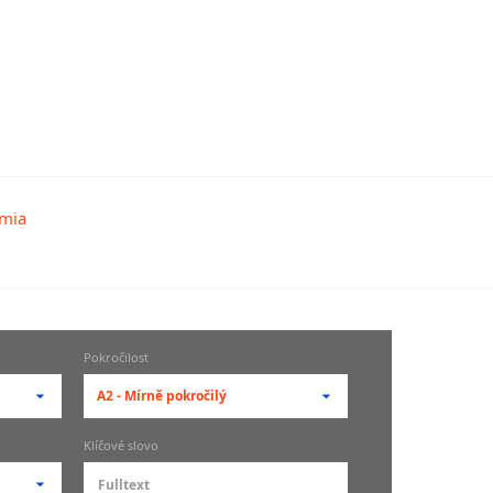
Pokročilost
A2 - Mírně pokročilý
-- vyberte pokročilost --
Klíčové slovo
zů
kurz je pro studenty
pokročilosti