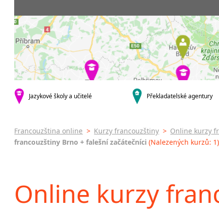
krajská města
3-4 hodiny týdně
Dopolední
Firemní
Brno
20 a více hodin týdně
Odpolední
Pomatu
Plzeň
francou
Večerní (z
Karlovy Vary
kurzy s v
Celodenní
malá města podle abecedy
Online 
Sedlčany
Letní k
Intenzi
specifick
Jazykové školy a učitelé
Překladatelské agentury
Francou
Konver
francou
Francouzština online
>
Kurzy francouzštiny
>
Online kurzy f
francouzštiny Brno + falešní začátečníci
(Nalezených kurzů: 1
Online kurzy fran