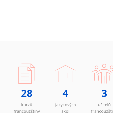
28
4
3
kurzů
jazykových
učitelů
francouzštiny
škol
francouzšt