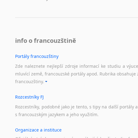
info o francouzštině
Portály francouzštiny
Zde naleznete nejlepší zdroje informací ke studiu a výuc
mluvící země, francouzské portály apod. Rubrika obsahuje 
francouzštiny.
Rozcestníky FJ
Rozcestníky,
podobné
jako
je
tento,
s
tipy
na
další
portály
a
s
francouzským
jazykem
a
jeho
využitím.
Organizace a instituce