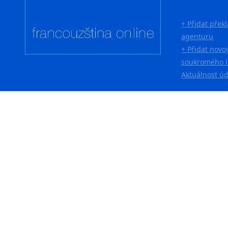
+ Přidat přek
agenturu
+ Přidat novo
soukromého l
Aktuálnost ú