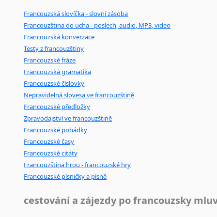
Francouzská slovíčka - slovní zásoba
Francouzština do ucha - poslech, audio, MP3, video
Francouzská konverzace
Testy z francouzštiny
Francouzské fráze
Francouzská gramatika
Francouzské číslovky
Nepravidelná slovesa ve francouzštině
Francouzské předložky
Zpravodajství ve francouzštině
Francouzské pohádky
Francouzské časy
Francouzské citáty
Francouzština hrou - francouzské hry
Francouzské písničky a písně
cestování a zájezdy po francouzsky mlu