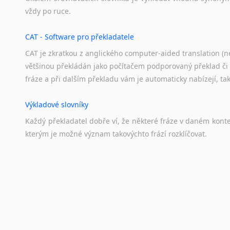
vždy
po
ruce.
CAT - Software pro překladatele
CAT je zkratkou z anglického computer-aided translation (ne
většinou překládán jako počítačem podporovaný překlad či
fráze a při dalším překladu vám je automaticky nabízejí, ta
Výkladové slovníky
Každý
překladatel
dobře
ví,
že
některé
fráze
v
daném
kont
kterým
je
možné
význam
takovýchto
frází
rozklíčovat.
Překladové slovníky
Slovník, největší přítel každého překladatele. A jelikož
kvalitních online překladových slovníků již nemusíte únavn
frázi a dřív, než řeknete švec, vyskočí vám hledaný výraz.