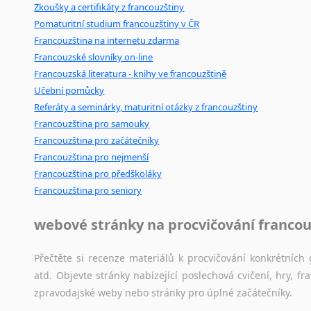
Zkoušky a certifikáty z francouzštiny
poradny
a
pravidla
pravopisu
nebo
stylistické
příručky.
Pomaturitní studium francouzštiny v ČR
Francouzština na internetu zdarma
Francouzské slovníky on-line
Francouzská literatura - knihy ve francouzštině
Učební pomůcky
Referáty a seminárky, maturitní otázky z francouzštiny
Francouzština pro samouky
Francouzština pro začátečníky
Francouzština pro nejmenší
Francouzština pro předškoláky
Francouzština pro seniory
webové stránky na procvičování francou
Přečtěte si recenze materiálů k procvičování konkrétních 
atd. Objevte stránky nabízející poslechová cvičení, hry,
zpravodajské weby nebo stránky pro úplné začátečníky.