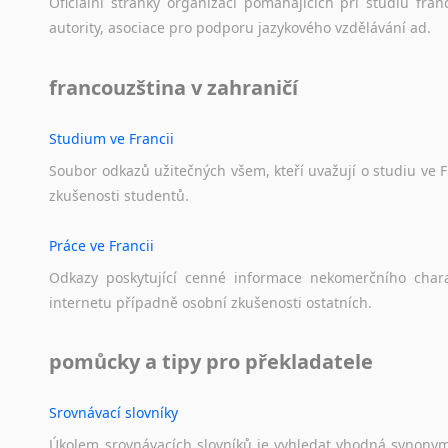
Oficiální
stránky
organizací
pomáhajících
při
studiu
fran
autority,
asociace
pro
podporu
jazykového
vzdělávání
ad.
francouzština v zahraničí
Studium ve Francii
Soubor
odkazů
užitečných
všem,
kteří
uvažují
o
studiu
ve
F
zkušenosti
studentů.
Práce ve Francii
Odkazy
poskytující
cenné
informace
nekomerčního
char
internetu
případně
osobní
zkušenosti
ostatních.
pomůcky a tipy pro překladatele
Srovnávací slovníky
Úkolem
srovnávacích
slovníků
je
vyhledat
vhodná
synony