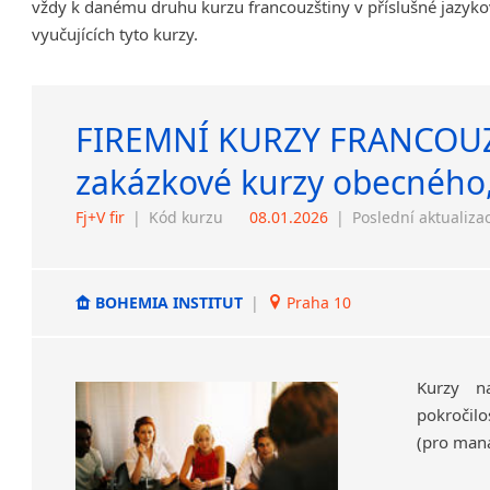
vždy k danému druhu kurzu francouzštiny v příslušné jazyko
vyučujících tyto kurzy.
FIREMNÍ KURZY FRANCOUZ
zakázkové kurzy obecného,
Fj+V fir
|
Kód kurzu
08.01.2026
|
Poslední aktualiza
BOHEMIA INSTITUT
|
Praha 10
Kurzy na
pokročilo