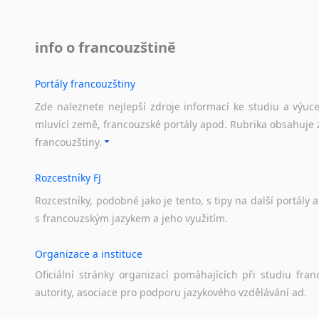
info o francouzštině
Portály francouzštiny
Zde naleznete nejlepší zdroje informací ke studiu a výuc
mluvící země, francouzské portály apod. Rubrika obsahuje 
francouzštiny.
Rozcestníky FJ
Rozcestníky,
podobné
jako
je
tento,
s
tipy
na
další
portály
a
s
francouzským
jazykem
a
jeho
využitím.
Organizace a instituce
Oficiální
stránky
organizací
pomáhajících
při
studiu
fran
autority,
asociace
pro
podporu
jazykového
vzdělávání
ad.