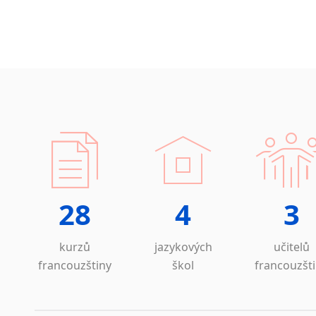
28
4
3
kurzů
jazykových
učitelů
francouzštiny
škol
francouzšt