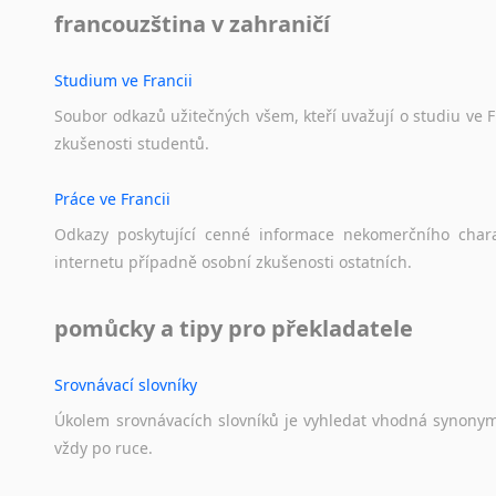
francouzština v zahraničí
Studium ve Francii
Soubor
odkazů
užitečných
všem,
kteří
uvažují
o
studiu
ve
F
zkušenosti
studentů.
Práce ve Francii
Odkazy
poskytující
cenné
informace
nekomerčního
char
internetu
případně
osobní
zkušenosti
ostatních.
pomůcky a tipy pro překladatele
Srovnávací slovníky
Úkolem
srovnávacích
slovníků
je
vyhledat
vhodná
synony
vždy
po
ruce.