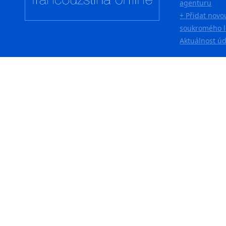
agenturu
+ Přidat novo
soukromého l
Aktuálnost ú