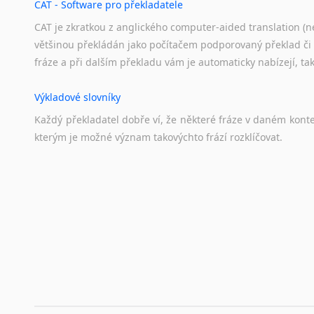
CAT - Software pro překladatele
CAT je zkratkou z anglického computer-aided translation (ne
většinou překládán jako počítačem podporovaný překlad či
fráze a při dalším překladu vám je automaticky nabízejí, ta
Výkladové slovníky
Každý
překladatel
dobře
ví,
že
některé
fráze
v
daném
kont
kterým
je
možné
význam
takovýchto
frází
rozklíčovat.
Překladové slovníky
Slovník, největší přítel každého překladatele. A jelikož
kvalitních online překladových slovníků již nemusíte únavn
frázi a dřív, než řeknete švec, vyskočí vám hledaný výraz.
Korektory pravopisu pro překladatele
Každý dělá chyby a překlepy a kdo tvrdí, že ne, neříká p
využití moderního softwaru, jenž pravopisné, gramatické n