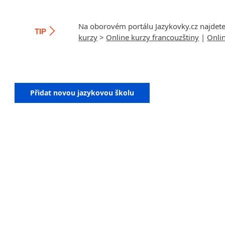
Na oborovém portálu Jazykovky.cz najdet
TIP
kurzy
>
Online kurzy francouzštiny
|
Onli
Přidat novou jazykovou školu