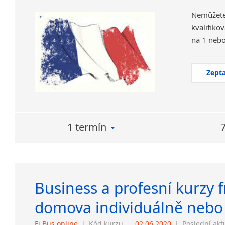
Nemůžete
kvalifiko
Zepta
1 termín
Business a profesní kurzy 
domova individuálně nebo
Fj Bus online
|
Kód kurzu
02.06.2020
|
Poslední akt