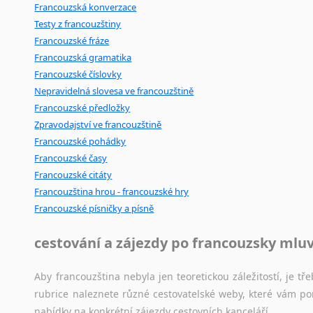
Francouzská konverzace
Testy z francouzštiny
Francouzské fráze
Francouzská gramatika
Francouzské číslovky
Nepravidelná slovesa ve francouzštině
Francouzské předložky
Zpravodajství ve francouzštině
Francouzské pohádky
Francouzské časy
Francouzské citáty
Francouzština hrou - francouzské hry
Francouzské písničky a písně
cestování a zájezdy po francouzsky mlu
Aby francouzština nebyla jen teoretickou záležitostí, je tře
rubrice naleznete různé cestovatelské weby, které vám po
nabídky na konkrétní zájezdy cestovních kanceláří.