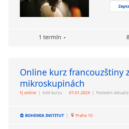
Zepta
1 termín
Online kurz francouzštiny 
mikroskupinách
Fj online
|
Kód kurzu
07.01.2024
|
Poslední aktuali
BOHEMIA INSTITUT
|
Praha 10