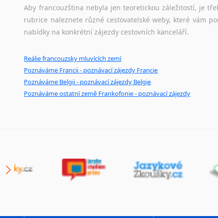
Aby francouzština nebyla jen teoretickou záležitostí, je tře
rubrice naleznete různé cestovatelské weby, které vám po
nabídky na konkrétní zájezdy cestovních kanceláří.
Reálie francouzsky mluvících zemí
Poznáváme Francii - poznávací zájezdy Francie
Poznáváme Belgii - poznávací zájezdy Belgie
Poznáváme ostatní země Frankofonie - poznávací zájezdy