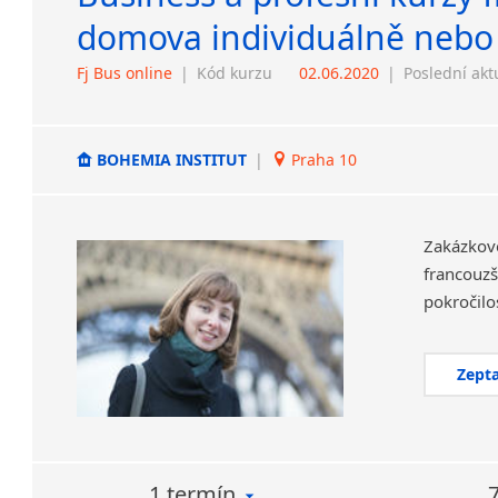
domova individuálně nebo
Fj Bus online
|
Kód kurzu
02.06.2020
|
Poslední akt
BOHEMIA INSTITUT
|
Praha 10
Zakázkov
francouzš
Zepta
1 termín