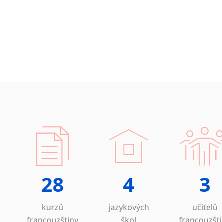
28
4
3
kurzů
jazykových
učitelů
francouzštiny
škol
francouzšt