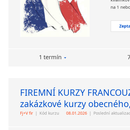
Zepta
1 termín
FIREMNÍ KURZY FRANCOUZ
zakázkové kurzy obecného,
Fj+V fir
|
Kód kurzu
08.01.2026
|
Poslední aktualiza