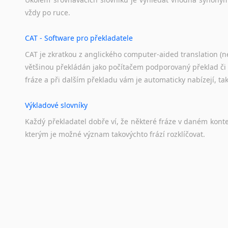
vždy
po
ruce.
CAT - Software pro překladatele
CAT je zkratkou z anglického computer-aided translation (ne
většinou překládán jako počítačem podporovaný překlad či
fráze a při dalším překladu vám je automaticky nabízejí, ta
Výkladové slovníky
Každý
překladatel
dobře
ví,
že
některé
fráze
v
daném
kont
kterým
je
možné
význam
takovýchto
frází
rozklíčovat.
Překladové slovníky
Slovník, největší přítel každého překladatele. A jelikož
kvalitních online překladových slovníků již nemusíte únavn
frázi a dřív, než řeknete švec, vyskočí vám hledaný výraz.