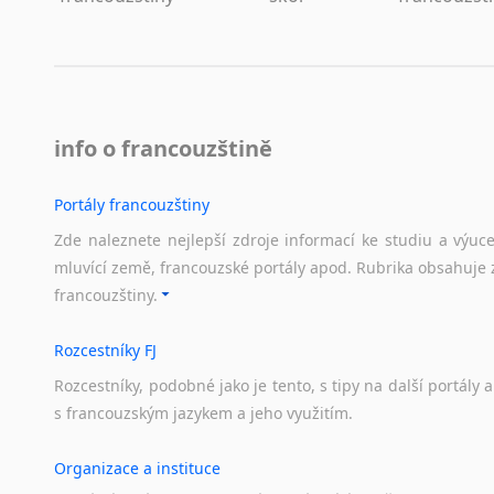
info o francouzštině
Portály francouzštiny
Zde naleznete nejlepší zdroje informací ke studiu a výuc
mluvící země, francouzské portály apod. Rubrika obsahuje 
francouzštiny.
Rozcestníky FJ
Rozcestníky,
podobné
jako
je
tento,
s
tipy
na
další
portály
a
s
francouzským
jazykem
a
jeho
využitím.
Organizace a instituce