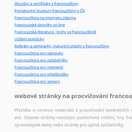
Zkoušky a certifikáty z francouzštiny
poradny
a
pravidla
pravopisu
nebo
stylistické
příručky.
Pomaturitní studium francouzštiny v ČR
Francouzština na internetu zdarma
Francouzské slovníky on-line
Francouzská literatura - knihy ve francouzštině
Učební pomůcky
Referáty a seminárky, maturitní otázky z francouzštiny
Francouzština pro samouky
Francouzština pro začátečníky
Francouzština pro nejmenší
Francouzština pro předškoláky
Francouzština pro seniory
webové stránky na procvičování francou
Přečtěte si recenze materiálů k procvičování konkrétních 
atd. Objevte stránky nabízející poslechová cvičení, hry,
zpravodajské weby nebo stránky pro úplné začátečníky.