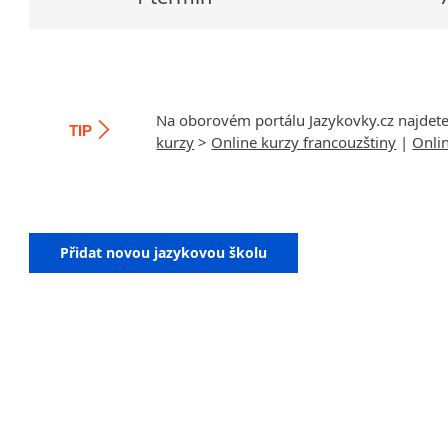
Na oborovém portálu Jazykovky.cz najdet
TIP
kurzy
>
Online kurzy francouzštiny
|
Onli
Přidat novou jazykovou školu