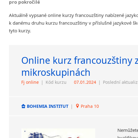
pro pokročilé
Aktuálně vypsané online kurzy francouzštiny nabízené jazyk
k danému druhu kurzu francouzštiny v příslušné jazykové šk
tyto kurzy.
Online kurz francouzštiny 
mikroskupinách
Fj online
|
Kód kurzu
07.01.2024
|
Poslední aktuali
BOHEMIA INSTITUT
|
Praha 10
Nemůžete
kvalifiko