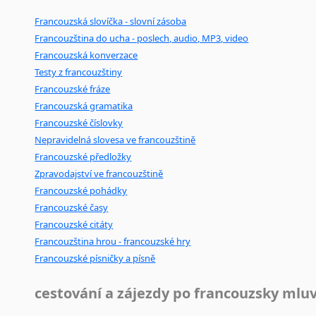
Francouzská slovíčka - slovní zásoba
Francouzština do ucha - poslech, audio, MP3, video
Francouzská konverzace
Testy z francouzštiny
Francouzské fráze
Francouzská gramatika
Francouzské číslovky
Nepravidelná slovesa ve francouzštině
Francouzské předložky
Zpravodajství ve francouzštině
Francouzské pohádky
Francouzské časy
Francouzské citáty
Francouzština hrou - francouzské hry
Francouzské písničky a písně
cestování a zájezdy po francouzsky mlu