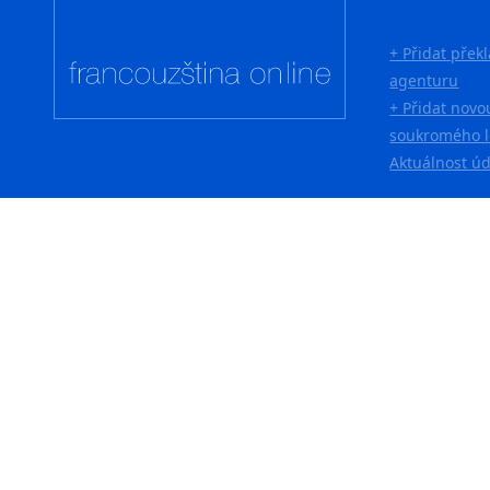
+ Přidat přek
agenturu
+ Přidat novo
soukromého l
Aktuálnost ú