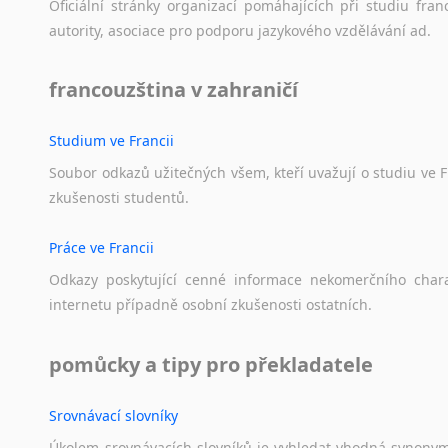
Oficiální
stránky
organizací
pomáhajících
při
studiu
fran
autority,
asociace
pro
podporu
jazykového
vzdělávání
ad.
francouzština v zahraničí
Studium ve Francii
Soubor
odkazů
užitečných
všem,
kteří
uvažují
o
studiu
ve
F
zkušenosti
studentů.
Práce ve Francii
Odkazy
poskytující
cenné
informace
nekomerčního
char
internetu
případně
osobní
zkušenosti
ostatních.
pomůcky a tipy pro překladatele
Srovnávací slovníky
Úkolem
srovnávacích
slovníků
je
vyhledat
vhodná
synony