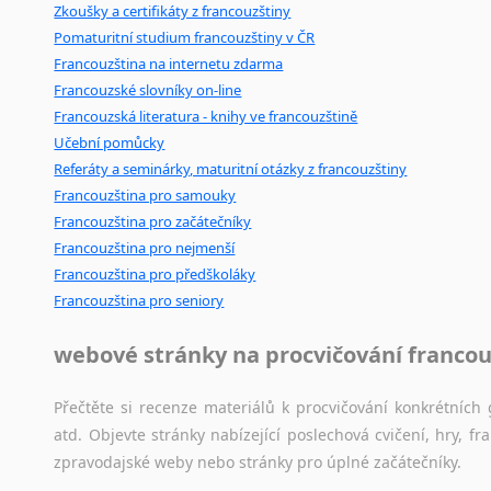
Zkoušky a certifikáty z francouzštiny
poradny
a
pravidla
pravopisu
nebo
stylistické
příručky.
Pomaturitní studium francouzštiny v ČR
Francouzština na internetu zdarma
Francouzské slovníky on-line
Francouzská literatura - knihy ve francouzštině
Učební pomůcky
Referáty a seminárky, maturitní otázky z francouzštiny
Francouzština pro samouky
Francouzština pro začátečníky
Francouzština pro nejmenší
Francouzština pro předškoláky
Francouzština pro seniory
webové stránky na procvičování francou
Přečtěte si recenze materiálů k procvičování konkrétních 
atd. Objevte stránky nabízející poslechová cvičení, hry,
zpravodajské weby nebo stránky pro úplné začátečníky.