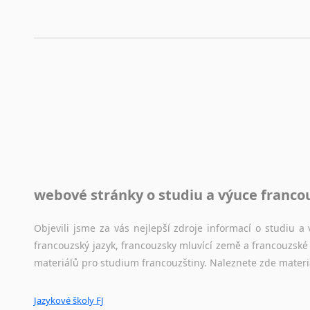
Korektory pravopisu pro překladatele
Každý dělá chyby a překlepy a kdo tvrdí, že ne, neříká p
využití moderního softwaru, jenž pravopisné, gramatické n
automaticky opravit.
Rady a návody pro překladatele
Toužíte započít překladatelskou dráhu, ale nevíte, jak na 
raději kvůli osobnímu perfekcionismu, vlastnosti každému p
raději zkontrolovat? V takovém případě jste na správném mí
Jazykové korpusy
webové stránky o studiu a výuce franco
Jazykový korpus je elektronický soubor autentických tex
korpusů, jež umožňují třeba vyhledávání slov a slovních spo
Objevili jsme za vás nejlepší zdroje informací o studiu 
původního zdroje textu.
francouzský jazyk, francouzsky mluvící země a francouzsk
materiálů pro studium francouzštiny. Naleznete zde materi
Ostatní pomůcky pro překladatele
Jazykové školy FJ
Mix
pomůcek,
jež
mají
potenciál
pomoci
překladateli
v
je