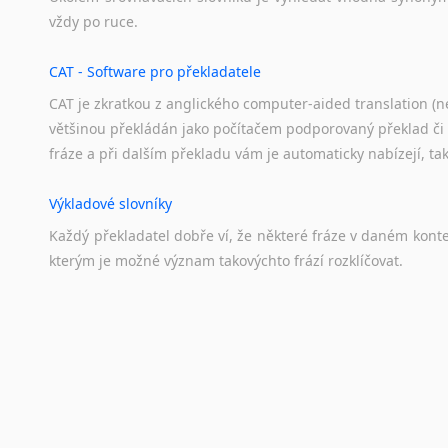
vždy
po
ruce.
CAT - Software pro překladatele
CAT je zkratkou z anglického computer-aided translation (ne
většinou překládán jako počítačem podporovaný překlad či
fráze a při dalším překladu vám je automaticky nabízejí, ta
Výkladové slovníky
Každý
překladatel
dobře
ví,
že
některé
fráze
v
daném
kont
kterým
je
možné
význam
takovýchto
frází
rozklíčovat.
Překladové slovníky
Slovník, největší přítel každého překladatele. A jelikož
kvalitních online překladových slovníků již nemusíte únavn
frázi a dřív, než řeknete švec, vyskočí vám hledaný výraz.