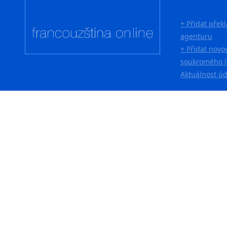
+ Přidat přek
agenturu
+ Přidat novo
soukromého l
Aktuálnost ú