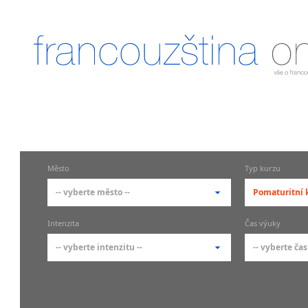
Město
Typ kurzu
-- vyberte město --
Pomaturitní 
-- vyberte město --
-- vyberte 
Intenzita
Čas výuky
pražské městské části
základní 
-- vyberte intenzitu --
-- vyberte čas
Praha
Kurzy f
veřejno
Praha 1
-- vyberte intenzitu --
-- vyberte
Individ
Praha 10
1-2 hodiny týdně
Ranní (zač
francou