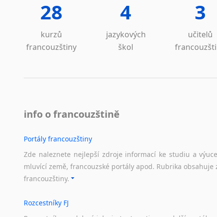
28
4
3
kurzů
jazykových
učitelů
francouzštiny
škol
francouzšt
info o francouzštině
Portály francouzštiny
Zde naleznete nejlepší zdroje informací ke studiu a výuc
mluvící země, francouzské portály apod. Rubrika obsahuje 
francouzštiny.
Rozcestníky FJ