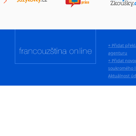
+ Přidat přek
agenturu
+ Přidat novo
soukromého l
Aktuálnost ú