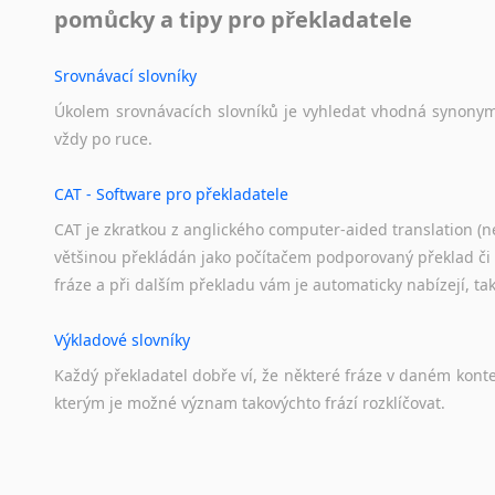
pomůcky a tipy pro překladatele
Srovnávací slovníky
Úkolem
srovnávacích
slovníků
je
vyhledat
vhodná
synony
vždy
po
ruce.
CAT - Software pro překladatele
CAT je zkratkou z anglického computer-aided translation (ne
většinou překládán jako počítačem podporovaný překlad či
fráze a při dalším překladu vám je automaticky nabízejí, ta
Výkladové slovníky
Každý
překladatel
dobře
ví,
že
některé
fráze
v
daném
kont
kterým
je
možné
význam
takovýchto
frází
rozklíčovat.
Překladové slovníky