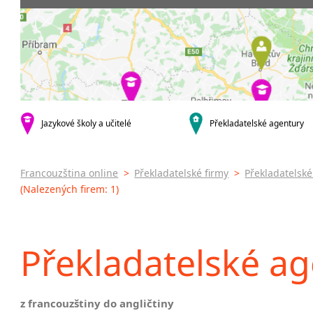
Praha 4
Soudní tl
Praha 5
Praha 6
Praha 8
Praha 9
Praha 10
krajská města
Jazykové školy a učitelé
Překladatelské agentury
Brno
Olomouc
Zlín
Francouzština online
>
Překladatelské firmy
>
Překladatelsk
Jihlava
(Nalezených firem: 1)
malá města podle abecedy
Brandýs nad Labem-Stará
Boleslav
Překladatelské a
Dačice
Havlíčkův Brod
Kounice
z francouzštiny do angličtiny
Ústí nad Orlicí