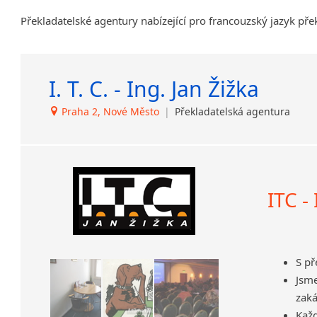
Překladatelské agentury nabízející pro francouzský jazyk pře
I. T. C. - Ing. Jan Žižka
Praha 2, Nové Město
|
Překladatelská agentura
ITC -
S p
Jsm
zaká
Každ