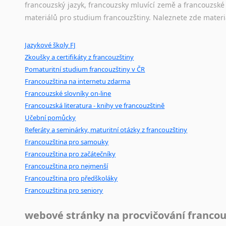
původního zdroje textu.
francouzský jazyk, francouzsky mluvící země a francouzsk
materiálů pro studium francouzštiny. Naleznete zde materi
Ostatní pomůcky pro překladatele
Jazykové školy FJ
Mix
pomůcek,
jež
mají
potenciál
pomoci
překladateli
v
je
Zkoušky a certifikáty z francouzštiny
poradny
a
pravidla
pravopisu
nebo
stylistické
příručky.
Pomaturitní studium francouzštiny v ČR
Francouzština na internetu zdarma
Francouzské slovníky on-line
Francouzská literatura - knihy ve francouzštině
Učební pomůcky
Referáty a seminárky, maturitní otázky z francouzštiny
Francouzština pro samouky
Francouzština pro začátečníky
Francouzština pro nejmenší
Francouzština pro předškoláky
Francouzština pro seniory
webové stránky na procvičování francou