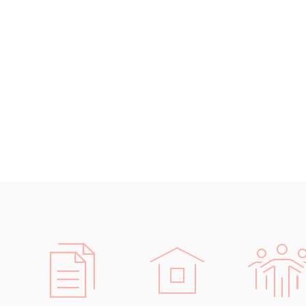
Rádi
s Vám
2. 
sna
jazy
nepo
Pracují p
obory..
Pro lepší
jména a úd
vědí, kd
tlumoční
v
přijate
poskytnout