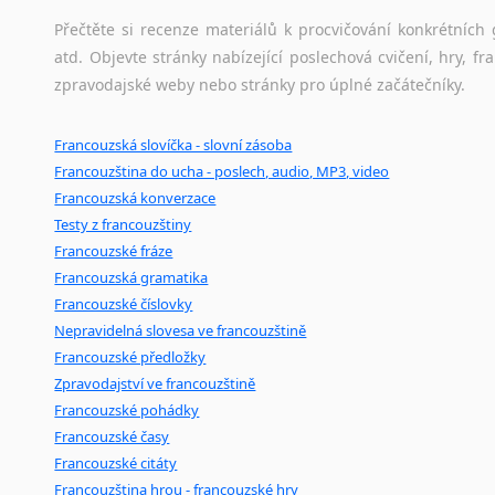
Přečtěte si recenze materiálů k procvičování konkrétních 
atd. Objevte stránky nabízející poslechová cvičení, hry,
zpravodajské weby nebo stránky pro úplné začátečníky.
Francouzská slovíčka - slovní zásoba
Francouzština do ucha - poslech, audio, MP3, video
Francouzská konverzace
Testy z francouzštiny
Francouzské fráze
Francouzská gramatika
Francouzské číslovky
Nepravidelná slovesa ve francouzštině
Francouzské předložky
Zpravodajství ve francouzštině
Francouzské pohádky
Francouzské časy
Francouzské citáty
Francouzština hrou - francouzské hry