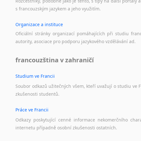
Rozcestníky,
podobné
jako
je
tento,
s
tipy
na
další
portály
a
s
francouzským
jazykem
a
jeho
využitím.
Organizace a instituce
Oficiální
stránky
organizací
pomáhajících
při
studiu
fran
autority,
asociace
pro
podporu
jazykového
vzdělávání
ad.
francouzština v zahraničí
Studium ve Francii
Soubor
odkazů
užitečných
všem,
kteří
uvažují
o
studiu
ve
F
zkušenosti
studentů.
Práce ve Francii
Odkazy
poskytující
cenné
informace
nekomerčního
char
internetu
případně
osobní
zkušenosti
ostatních.