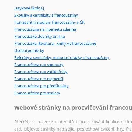
Jazykové školy FJ
Mix
pomůcek,
jež
mají
potenciál
pomoci
překladateli
v
je
Zkoušky a certifikáty z francouzštiny
poradny
a
pravidla
pravopisu
nebo
stylistické
příručky.
Pomaturitní studium francouzštiny v ČR
Francouzština na internetu zdarma
Francouzské slovníky on-line
Francouzská literatura - knihy ve francouzštině
Učební pomůcky
Referáty a seminárky, maturitní otázky z francouzštiny
Francouzština pro samouky
Francouzština pro začátečníky
Francouzština pro nejmenší
Francouzština pro předškoláky
Francouzština pro seniory
webové stránky na procvičování francou
Přečtěte si recenze materiálů k procvičování konkrétních 
atd. Objevte stránky nabízející poslechová cvičení, hry,