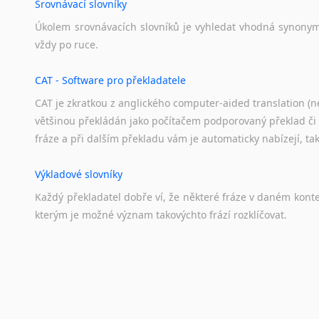
Srovnávací slovníky
Úkolem
srovnávacích
slovníků
je
vyhledat
vhodná
synony
vždy
po
ruce.
CAT - Software pro překladatele
CAT je zkratkou z anglického computer-aided translation (ne
většinou překládán jako počítačem podporovaný překlad či
fráze a při dalším překladu vám je automaticky nabízejí, ta
Výkladové slovníky
Každý
překladatel
dobře
ví,
že
některé
fráze
v
daném
kont
kterým
je
možné
význam
takovýchto
frází
rozklíčovat.
Překladové slovníky
Slovník, největší přítel každého překladatele. A jelikož
kvalitních online překladových slovníků již nemusíte únavn
frázi a dřív, než řeknete švec, vyskočí vám hledaný výraz.