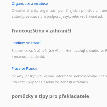
Organizace a instituce
Oficiální
stránky
organizací
pomáhajících
při
studiu
fran
autority,
asociace
pro
podporu
jazykového
vzdělávání
ad.
francouzština v zahraničí
Studium ve Francii
Soubor
odkazů
užitečných
všem,
kteří
uvažují
o
studiu
ve
F
zkušenosti
studentů.
Práce ve Francii
Odkazy
poskytující
cenné
informace
nekomerčního
char
internetu
případně
osobní
zkušenosti
ostatních.
pomůcky a tipy pro překladatele