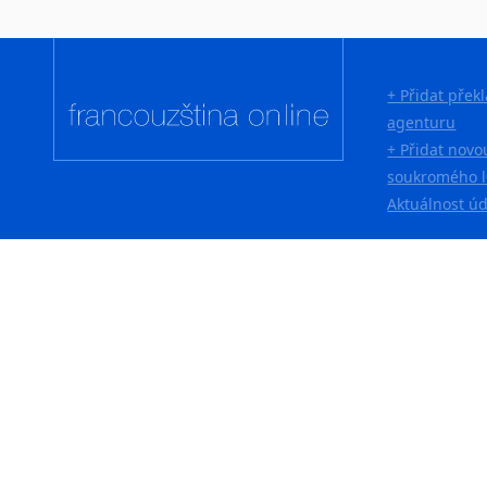
+ Přidat přek
agenturu
+ Přidat novo
soukromého l
Aktuálnost ú