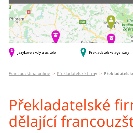
Praha 4
Soudní tl
Praha 5
Praha 6
Praha 8
Praha 9
Praha 10
krajská města
Jazykové školy a učitelé
Překladatelské agentury
Brno
Olomouc
Zlín
Francouzština online
>
Překladatelské firmy
>
Překladatels
Jihlava
malá města podle abecedy
Brandýs nad Labem-Stará
Překladatelské f
Boleslav
Dačice
dělající francouzš
Havlíčkův Brod
Kounice
Ústí nad Orlicí