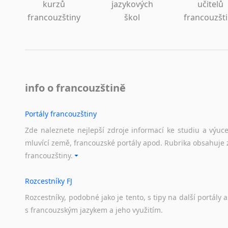
kurzů
jazykových
učitelů
francouzštiny
škol
francouzšt
info o francouzštině
Portály francouzštiny
Zde naleznete nejlepší zdroje informací ke studiu a výuc
mluvící země, francouzské portály apod. Rubrika obsahuje 
francouzštiny.
Rozcestníky FJ
Rozcestníky,
podobné
jako
je
tento,
s
tipy
na
další
portály
a
s
francouzským
jazykem
a
jeho
využitím.