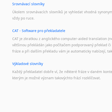
Norština
Srovnávací slovníky
Novořečtina
Úkolem
srovnávacích
slovníků
je
vyhledat
vhodná
synony
Oromština
vždy
po
ruce.
Páli
Pandžábština
CAT - Software pro překladatele
Paštunština
CAT je zkratkou z anglického computer-aided translation (ne
Perština
většinou překládán jako počítačem podporovaný překlad či
Portugalština
fráze a při dalším překladu vám je automaticky nabízejí, ta
Retorománština
Romština
Výkladové slovníky
Rumunština
Sanskrt
Každý
překladatel
dobře
ví,
že
některé
fráze
v
daném
kont
kterým
je
možné
význam
takovýchto
frází
rozklíčovat.
Sinhalština
Slovinština
Somálština
Překladové slovníky
Sóština
Slovník, největší přítel každého překladatele. A jelikož
Srbština
kvalitních online překladových slovníků již nemusíte únavn
Staroslověnština