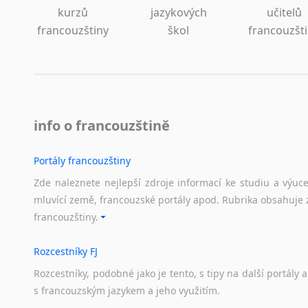
Islandština
kurzů
jazykových
učitelů
Japonština
francouzštiny
škol
francouzšt
Jidiš
Kašmírština
Katalánština
Kazaština
Kečuánština
info o francouzštině
Kmérština
Konžština
Portály francouzštiny
Korejština
Zde naleznete nejlepší zdroje informací ke studiu a výuc
Korsičtina
mluvící země, francouzské portály apod. Rubrika obsahuje 
Kumykština
francouzštiny.
Kurdština
Kyrgyzština
Rozcestníky FJ
Laoština
Rozcestníky,
podobné
jako
je
tento,
s
tipy
na
další
portály
a
Laponština
s
francouzským
jazykem
a
jeho
využitím.
Latina