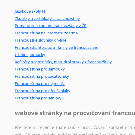
Ostatní pomůcky pro překladatele
Zulu
Jazykové školy FJ
Mix
pomůcek,
jež
mají
potenciál
pomoci
překladateli
v
je
z jiných jazyků do FJ
Zkoušky a certifikáty z francouzštiny
poradny
a
pravidla
pravopisu
nebo
stylistické
příručky.
z němčiny
Pomaturitní studium francouzštiny v ČR
z angličtiny
Francouzština na internetu zdarma
z maďarštiny
Francouzské slovníky on-line
z italštiny
Francouzská literatura - knihy ve francouzštině
z polštiny
Učební pomůcky
z ruštiny
Referáty a seminárky, maturitní otázky z francouzštiny
z slovenštiny
Francouzština pro samouky
z španělštiny
Francouzština pro začátečníky
z ukrajinštiny
Francouzština pro nejmenší
z čínštiny
Francouzština pro předškoláky
Francouzština pro seniory
--- další jazyky ---
Afrikánština
webové stránky na procvičování francou
Ajmarština
Akebu
Přečtěte si recenze materiálů k procvičování konkrétních 
Albánština
atd. Objevte stránky nabízející poslechová cvičení, hry,