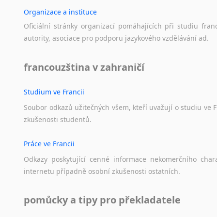
Lezginština
Organizace a instituce
Lingala
Oficiální
stránky
organizací
pomáhajících
při
studiu
fran
Litevština
autority,
asociace
pro
podporu
jazykového
vzdělávání
ad.
Lotyšština
Luba
francouzština v zahraničí
Makedonština
Malajština
Malgaština
Studium ve Francii
Malinština
Soubor
odkazů
užitečných
všem,
kteří
uvažují
o
studiu
ve
F
Maltština
zkušenosti
studentů.
Maorština
Megrelština
Práce ve Francii
Moldavština
Odkazy
poskytující
cenné
informace
nekomerčního
char
Mongolština
internetu
případně
osobní
zkušenosti
ostatních.
Nepálština
Nilosaharské jazyky
pomůcky a tipy pro překladatele
Nizozemština