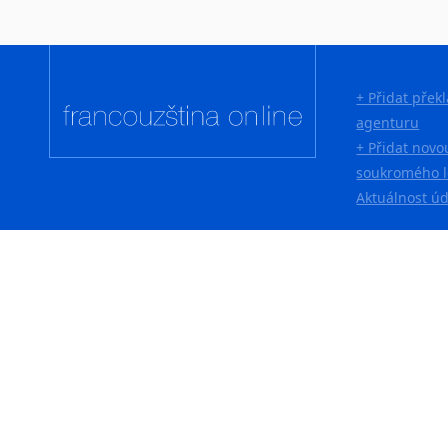
Japonština
Jidiš
Kašmírština
+ Přidat přek
Katalánština
agenturu
Kazaština
+ Přidat novo
Kečuánština
soukromého l
Kmérština
Aktuálnost ú
Konžština
Korejština
Korsičtina
Kumykština
Kurdština
Kyrgyzština
Laoština
Laponština
Latina
Lezginština