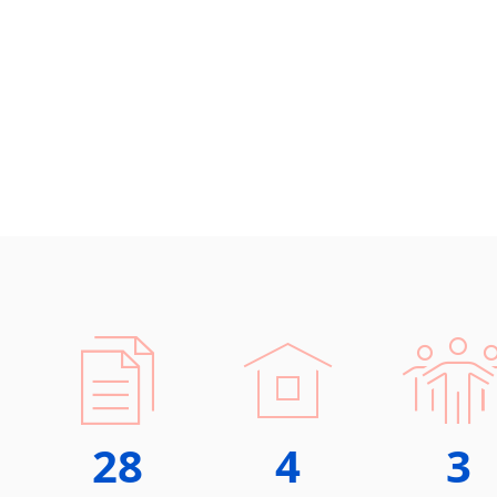
Černohorština
Dánština
Darí
Esperanto
Estonština
Faerština
Fidžijština
Filipínské jazyky
Finština
Fulbština
Gaelština
Gruzínština
Hebrejština
Hindština
Chorvatština
28
4
3
Indonéština
Irština