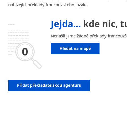
nabízející překlady francouzského jazyka.
Amharština
Arabština
Jejda…
kde nic, t
Aramejština
Arménština
Nenašli jsme žádné překlady francouzšt
Avarština
Azerbajdžánština
Hledat na mapě
Bambarština
Bantuské jazyky
Barmština
Baskičtina
Běloruština
Přidat překladatelskou agenturu
Bengálština
Bosenština
Bulharština
Burjatština
Čagatajské jazyky
Čečenština