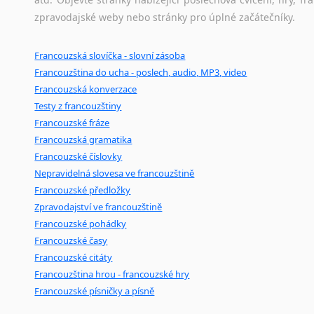
Amharština
zpravodajské weby nebo stránky pro úplné začátečníky.
Arabština
Aramejština
Francouzská slovíčka - slovní zásoba
Arménština
Francouzština do ucha - poslech, audio, MP3, video
Avarština
Francouzská konverzace
Azerbajdžánština
Testy z francouzštiny
Bambarština
Francouzské fráze
Bantuské jazyky
Francouzská gramatika
Barmština
Francouzské číslovky
Baskičtina
Nepravidelná slovesa ve francouzštině
Běloruština
Francouzské předložky
Bengálština
Zpravodajství ve francouzštině
Francouzské pohádky
Bosenština
Francouzské časy
Bulharština
Francouzské citáty
Burjatština
Francouzština hrou - francouzské hry
Čagatajské jazyky
Francouzské písničky a písně
Čečenština