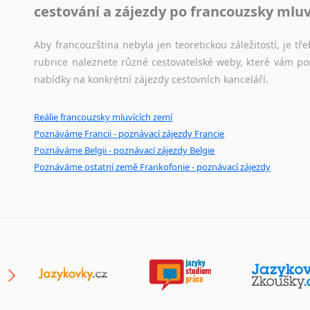
Černohorština
cestování a zájezdy po francouzsky mlu
Dánština
Darí
Aby francouzština nebyla jen teoretickou záležitostí, je tře
Esperanto
rubrice naleznete různé cestovatelské weby, které vám po
Estonština
nabídky na konkrétní zájezdy cestovních kanceláří.
Faerština
Fidžijština
Reálie francouzsky mluvících zemí
Filipínské jazyky
Poznáváme Francii - poznávací zájezdy Francie
Finština
Poznáváme Belgii - poznávací zájezdy Belgie
Fulbština
Poznáváme ostatní země Frankofonie - poznávací zájezdy
Gaelština
Gruzínština
Hebrejština
Hindština
Chorvatština
Indonéština
Irština
Islandština