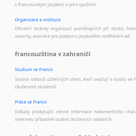
Norština
uče
s
francouzským
jazykem
a
jeho
využitím.
Novořečtina
spo
Pet
Oromština
Organizace a instituce
varh
Páli
Oficiální
stránky
organizací
pomáhajících
při
studiu
fran
Pandžábština
Kultura
autority,
asociace
pro
podporu
jazykového
vzdělávání
ad.
Paštunština
překlady
Perština
francouzština v zahraničí
Film
Portugalština
Retorománština
Ochrana 
Studium ve Francii
Romština
o výškový
Rumunština
Soubor
odkazů
užitečných
všem,
kteří
uvažují
o
studiu
ve
F
Rekonstru
zkušenosti
studentů.
Sanskrt
Průzkum 
Sinhalština
– mnohal
Práce ve Francii
Slovinština
veřejného
Somálština
Odkazy
poskytující
cenné
informace
nekomerčního
char
Sociologi
Sóština
internetu
případně
osobní
zkušenosti
ostatních.
Srbština
přek
Staroslověnština