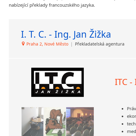
nabízející překlady francouzského jazyka.
Amharština
Arabština
Aramejština
I. T. C. - Ing. Jan Žižka
Arménština
Avarština
Praha 2, Nové Město
|
Překladatelská agentura
Azerbajdžánština
Bambarština
Bantuské jazyky
Barmština
Baskičtina
ITC -
Běloruština
Bengálština
Bosenština
Práv
Bulharština
eko
Burjatština
tech
Čagatajské jazyky
medi
Čečenština