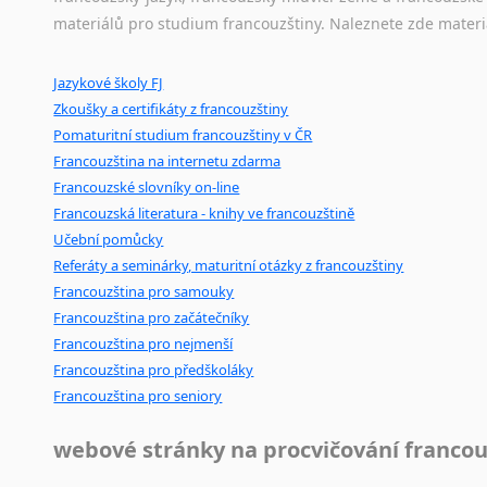
Amharština
Litevština
materiálů pro studium francouzštiny. Naleznete zde materi
Slovinštin
Arabština
Ostatní pomůcky pro překladatele
Bosenštin
Aramejština
Jazykové školy FJ
Mix
pomůcek,
jež
mají
potenciál
pomoci
překladateli
v
je
Lotyština
Arménština
Zkoušky a certifikáty z francouzštiny
poradny
a
pravidla
pravopisu
nebo
stylistické
příručky.
Srbština
Avarština
Pomaturitní studium francouzštiny v ČR
Bulharšt
Azerbajdžánština
Francouzština na internetu zdarma
Maďaršti
Bambarština
Francouzské slovníky on-line
Švédština
Bantuské jazyky
Francouzská literatura - knihy ve francouzštině
Čínština
Barmština
Učební pomůcky
Makedon
Baskičtina
Referáty a seminárky, maturitní otázky z francouzštiny
Turečtina
Běloruština
Francouzština pro samouky
Dánština
Francouzština pro začátečníky
Bengálština
Moldavšti
Francouzština pro nejmenší
Bosenština
Ukrajinš
Francouzština pro předškoláky
Bulharština
Estonštin
Francouzština pro seniory
Burjatština
Mongolšt
Čagatajské jazyky
Finština
webové stránky na procvičování francou
Čečenština
Norština