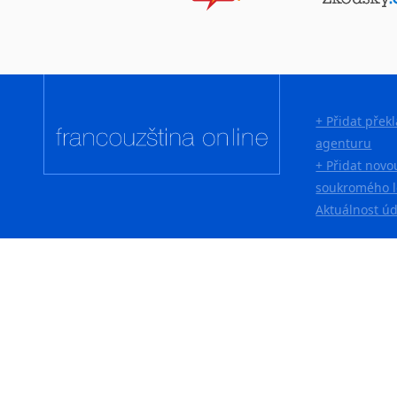
Lingala
Litevština
Lotyšština
Luba
Makedonština
+ Přidat přek
Malajština
agenturu
Malgaština
+ Přidat novo
Malinština
soukromého l
Maltština
Aktuálnost ú
Maorština
Megrelština
Moldavština
Mongolština
Nepálština
Nilosaharské jazyky
Nizozemština
Norština