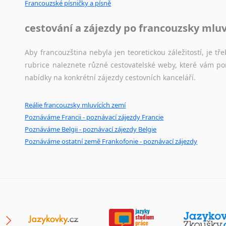
Francouzské písničky a písně
Japonština
Jidiš
cestování a zájezdy po francouzsky mlu
Kašmírština
Katalánština
Aby francouzština nebyla jen teoretickou záležitostí, je tře
Kazaština
rubrice naleznete různé cestovatelské weby, které vám po
Kečuánština
nabídky na konkrétní zájezdy cestovních kanceláří.
Kmérština
Konžština
Reálie francouzsky mluvících zemí
Korejština
Poznáváme Francii - poznávací zájezdy Francie
Korsičtina
Poznáváme Belgii - poznávací zájezdy Belgie
Poznáváme ostatní země Frankofonie - poznávací zájezdy
Kumykština
Kurdština
Kyrgyzština
Laoština
Laponština
Latina
Lezginština