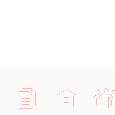
Islandština
přek
Japonština
posu
Jidiš
Strojíren
Kašmírština
odborné p
Katalánština
překlady 
Kazaština
překlad
Kečuánština
tlumočnic
Kmérština
Konžština
Překlady
Korejština
dlo
Korsičtina
most
Kumykština
s f
Kurdština
dok
Kyrgyzština
spol
Laoština
Finance a
Laponština
smlo
Latina