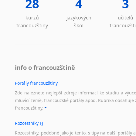
28
4
3
pře
Lezginština
Lingala
Ostatní 
kurzů
jazykových
učitelů
Litevština
Pří
francouzštiny
škol
francouzšt
Lotyšština
ško
Luba
bio
Makedonština
hos
Malajština
kva
Malgaština
Med
Malinština
info o francouzštině
spol
Maltština
lék
Maorština
v Pr
Portály francouzštiny
Megrelština
Zde naleznete nejlepší zdroje informací ke studiu a výuc
Tlumočen
Moldavština
mluvící země, francouzské portály apod. Rubrika obsahuje 
Informatik
Mongolština
francouzštiny.
Nepálština
Hudební
Nilosaharské jazyky
Rozcestníky FJ
Nizozemština
pře
Rozcestníky,
podobné
jako
je
tento,
s
tipy
na
další
portály
a