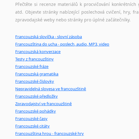
Černohorština
Korejšti
Přečtěte si recenze materiálů k procvičování konkrétních 
Dánština
Vietnamš
atd. Objevte stránky nabízející poslechová cvičení, hry,
Darí
Překládám
zpravodajské weby nebo stránky pro úplné začátečníky.
Esperanto
Naše
cen
Estonština
Francouzská slovíčka - slovní zásoba
jazyků.
Faerština
Francouzština do ucha - poslech, audio, MP3, video
Fidžijština
Francouzská konverzace
Filipínské jazyky
Testy z francouzštiny
Finština
Francouzské fráze
Fulbština
Francouzská gramatika
Gaelština
Francouzské číslovky
Nepravidelná slovesa ve francouzštině
Gruzínština
Francouzské předložky
Hebrejština
Zpravodajství ve francouzštině
Hindština
Francouzské pohádky
Chorvatština
Francouzské časy
Indonéština
Francouzské citáty
Irština
Francouzština hrou - francouzské hry
Islandština