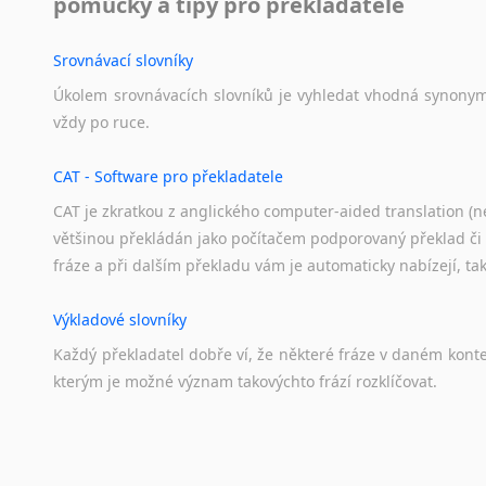
pomůcky a tipy pro překladatele
soci
Svahilština
Sklářství
Švédština
Srovnávací slovníky
Glazura, 
Tádžičtina
Úkolem
srovnávacích
slovníků
je
vyhledat
vhodná
synony
porcelán 
Tahitština
vždy
po
ruce.
Akademi
Tamilština
ekonomika
Tatarština
CAT - Software pro překladatele
Zeměděls
Thajština
CAT je zkratkou z anglického computer-aided translation (ne
Tibetština
např
většinou překládán jako počítačem podporovaný překlad či
Tigriňňa
pro
fráze a při dalším překladu vám je automaticky nabízejí, ta
Turečtina
mani
SIT
Turkménština
Výkladové slovníky
hosp
Ujgurština
Každý
překladatel
dobře
ví,
že
některé
fráze
v
daném
kont
Urdština
Kromě sta
kterým
je
možné
význam
takovýchto
frází
rozklíčovat.
Uzbečtina
korektury
Vietnamština
všec
Wolof
Překladové slovníky
Znakový jazyk
Nabízíme p
Slovník, největší přítel každého překladatele. A jelikož