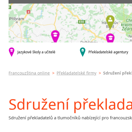
Praha 4
Soudní tl
Praha 5
Praha 6
Praha 8
Praha 9
Praha 10
krajská města
Jazykové školy a učitelé
Překladatelské agentury
Brno
Olomouc
Zlín
Francouzština online
>
Překladatelské firmy
>
Sdružení přek
Jihlava
malá města podle abecedy
Brandýs nad Labem-Stará
Sdružení překlada
Boleslav
Dačice
Havlíčkův Brod
Sdružení překladatelů a tlumočníků nabízející pro francouzsk
Kounice
Ústí nad Orlicí