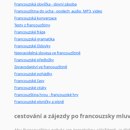
Francouzská slovíčka - slovní zásoba
Francouzština do ucha - poslech, audio, MP3, video
Francouzská konverzace
Testy z francouzštiny
Francouzské fráze
Francouzská gramatika
Francouzské číslovky
Nepravidelná slovesa ve francouzštině
Francouzské předložky
Zpravodajství ve francouzštině
Francouzské pohádky
Francouzské časy
Francouzské citáty
Francouzština hrou - francouzské hry
Francouzské písničky a písně
cestování a zájezdy po francouzsky mlu
Aby francouzština nebyla jen teoretickou záležitostí, je tře