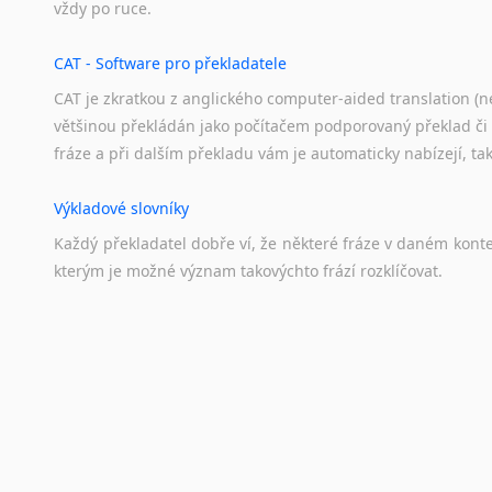
vždy
po
ruce.
CAT - Software pro překladatele
CAT je zkratkou z anglického computer-aided translation (ne
většinou překládán jako počítačem podporovaný překlad či
fráze a při dalším překladu vám je automaticky nabízejí, ta
Výkladové slovníky
Každý
překladatel
dobře
ví,
že
některé
fráze
v
daném
kont
kterým
je
možné
význam
takovýchto
frází
rozklíčovat.
Překladové slovníky
Slovník, největší přítel každého překladatele. A jelikož
kvalitních online překladových slovníků již nemusíte únavn
frázi a dřív, než řeknete švec, vyskočí vám hledaný výraz.
Korektory pravopisu pro překladatele