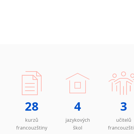
28
4
3
kurzů
jazykových
učitelů
francouzštiny
škol
francouzšt