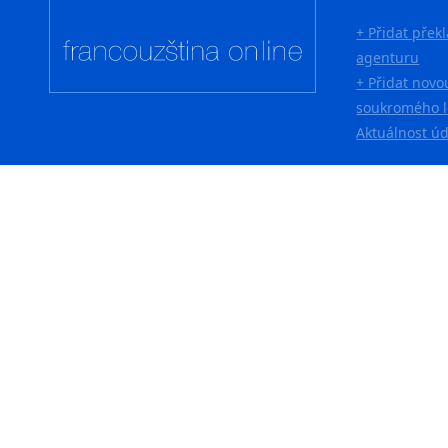
+ Přidat přek
agenturu
+ Přidat novo
soukromého l
Aktuálnost ú