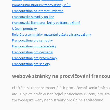
Pomaturitní studium francouzštiny v ČR
Francouzština na internetu zdarma
Francouzské slovníky on-line
Francouzská literatura - knihy ve francouzštině
Učební pomůcky
Referáty a seminárky, maturitní otázky z francouzštiny
Francouzština pro samouky
Francouzština pro začátečníky
Francouzština pro nejmenší
Francouzština pro předškoláky
Francouzština pro seniory
webové stránky na procvičování francou
Přečtěte si recenze materiálů k procvičování konkrétních 
atd. Objevte stránky nabízející poslechová cvičení, hry,
zpravodajské weby nebo stránky pro úplné začátečníky.