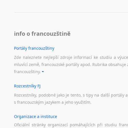
info o francouzštině
Portály francouzštiny
Zde naleznete nejlepší zdroje informací ke studiu a výuc
mluvící země, francouzské portály apod. Rubrika obsahuje 
francouzštiny.
Rozcestníky FJ
Rozcestníky,
podobné
jako
je
tento,
s
tipy
na
další
portály
a
s
francouzským
jazykem
a
jeho
využitím.
Organizace a instituce
Oficiální
stránky
organizací
pomáhajících
při
studiu
fran