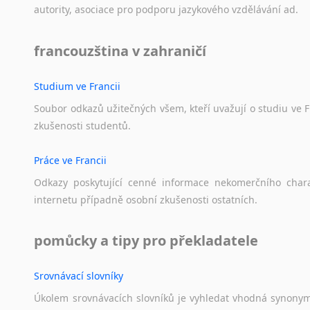
autority,
asociace
pro
podporu
jazykového
vzdělávání
ad.
francouzština v zahraničí
Studium ve Francii
Soubor
odkazů
užitečných
všem,
kteří
uvažují
o
studiu
ve
F
zkušenosti
studentů.
Práce ve Francii
Odkazy
poskytující
cenné
informace
nekomerčního
char
internetu
případně
osobní
zkušenosti
ostatních.
pomůcky a tipy pro překladatele
Srovnávací slovníky
Úkolem
srovnávacích
slovníků
je
vyhledat
vhodná
synony