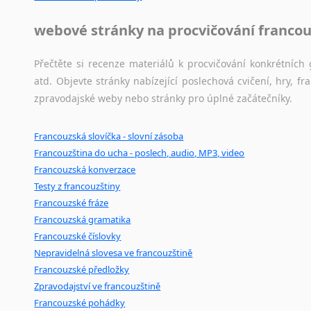
Černohorština
Dánština
webové stránky na procvičování francou
Darí
Esperanto
Přečtěte si recenze materiálů k procvičování konkrétních 
Estonština
atd. Objevte stránky nabízející poslechová cvičení, hry,
Faerština
zpravodajské weby nebo stránky pro úplné začátečníky.
Fidžijština
Filipínské jazyky
Francouzská slovíčka - slovní zásoba
Finština
Francouzština do ucha - poslech, audio, MP3, video
Fulbština
Francouzská konverzace
Gaelština
Testy z francouzštiny
Gruzínština
Francouzské fráze
Hebrejština
Francouzská gramatika
Hindština
Francouzské číslovky
Nepravidelná slovesa ve francouzštině
Chorvatština
Francouzské předložky
Indonéština
Zpravodajství ve francouzštině
Irština
Francouzské pohádky
Islandština