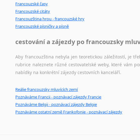
Francouzské časy
Japonština
Francouzské citáty
Jidiš
Francouzština hrou - francouzské hry
Kašmírština
Francouzské písničky a písně
Katalánština
Kazaština
cestování a zájezdy po francouzsky mlu
Kečuánština
Kmérština
Aby francouzština nebyla jen teoretickou záležitostí, je tře
Konžština
rubrice naleznete různé cestovatelské weby, které vám po
Korejština
nabídky na konkrétní zájezdy cestovních kanceláří.
Korsičtina
Kumykština
Reálie francouzsky mluvících zemí
Kurdština
Poznáváme Francii - poznávací zájezdy Francie
Kyrgyzština
Poznáváme Belgii - poznávací zájezdy Belgie
Poznáváme ostatní země Frankofonie - poznávací zájezdy
Laoština
Laponština
Latina
Lezginština