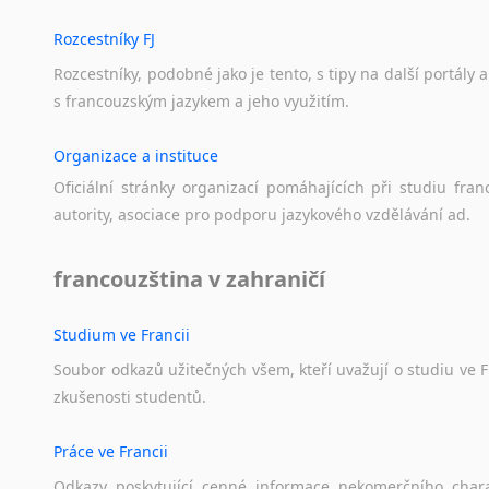
Norština
Novořečtina
Rozcestníky FJ
Oromština
Rozcestníky,
podobné
jako
je
tento,
s
tipy
na
další
portály
a
Páli
s
francouzským
jazykem
a
jeho
využitím.
Pandžábština
Paštunština
Organizace a instituce
Perština
Oficiální
stránky
organizací
pomáhajících
při
studiu
fran
Portugalština
autority,
asociace
pro
podporu
jazykového
vzdělávání
ad.
Retorománština
Romština
francouzština v zahraničí
Rumunština
Sanskrt
Studium ve Francii
Sinhalština
Slovinština
Soubor
odkazů
užitečných
všem,
kteří
uvažují
o
studiu
ve
F
zkušenosti
studentů.
Somálština
Sóština
Práce ve Francii
Srbština
Staroslověnština
Odkazy
poskytující
cenné
informace
nekomerčního
char