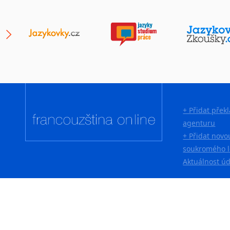
Lingala
Litevština
Lotyšština
Luba
Makedonština
Malajština
Malgaština
Malinština
+ Přidat přek
Maltština
agenturu
Maorština
+ Přidat novo
Megrelština
soukromého l
Moldavština
Aktuálnost ú
Mongolština
Nepálština
Nilosaharské jazyky
Nizozemština
Norština