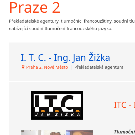
Praze 2
Amharština
Arabština
Překladatelské agentury, tlumočníci francouzštiny, soudní tl
Aramejština
nabízející soudní tlumočení francouzského jazyka.
Arménština
Avarština
Azerbajdžánština
I. T. C. - Ing. Jan Žižka
Bambarština
Bantuské jazyky
Praha 2, Nové Město
|
Překladatelská agentura
Barmština
Baskičtina
Běloruština
Bengálština
Bosenština
ITC -
Bulharština
Burjatština
Čagatajské jazyky
Tlumočnic
Čečenština