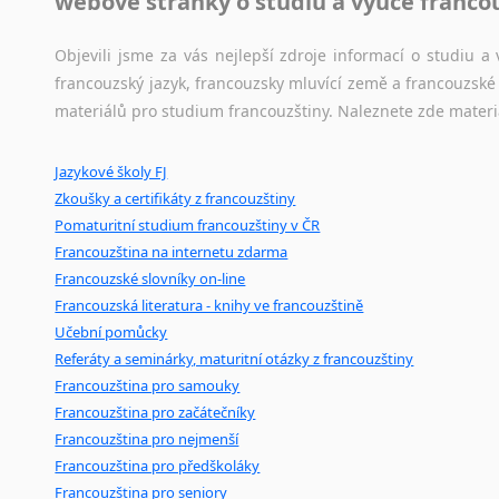
webové stránky o studiu a výuce franco
Amharština
Jazykový korpus je elektronický soubor autentických tex
Arabština
korpusů, jež umožňují třeba vyhledávání slov a slovních spo
Objevili jsme za vás nejlepší zdroje informací o studiu 
Aramejština
původního zdroje textu.
francouzský jazyk, francouzsky mluvící země a francouzsk
Arménština
materiálů pro studium francouzštiny. Naleznete zde materi
Avarština
Ostatní pomůcky pro překladatele
Azerbajdžánština
Jazykové školy FJ
Mix
pomůcek,
jež
mají
potenciál
pomoci
překladateli
v
je
Bambarština
Zkoušky a certifikáty z francouzštiny
poradny
a
pravidla
pravopisu
nebo
stylistické
příručky.
Bantuské jazyky
Pomaturitní studium francouzštiny v ČR
Barmština
Francouzština na internetu zdarma
Baskičtina
Francouzské slovníky on-line
Běloruština
Francouzská literatura - knihy ve francouzštině
Bengálština
Učební pomůcky
Bosenština
Referáty a seminárky, maturitní otázky z francouzštiny
Bulharština
Francouzština pro samouky
Francouzština pro začátečníky
Burjatština
Francouzština pro nejmenší
Čagatajské jazyky
Francouzština pro předškoláky
Čečenština
Francouzština pro seniory