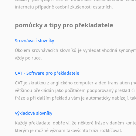
Svahilština
internetu
případně
osobní
zkušenosti
ostatních.
Švédština
Tádžičtina
pomůcky a tipy pro překladatele
Tahitština
Tamilština
Srovnávací slovníky
Tatarština
Úkolem
srovnávacích
slovníků
je
vyhledat
vhodná
synony
Thajština
vždy
po
ruce.
Tibetština
Tigriňňa
CAT - Software pro překladatele
Turečtina
CAT je zkratkou z anglického computer-aided translation (ne
Turkménština
většinou překládán jako počítačem podporovaný překlad či
Ujgurština
fráze a při dalším překladu vám je automaticky nabízejí, ta
Urdština
Uzbečtina
Výkladové slovníky
Vietnamština
Každý
překladatel
dobře
ví,
že
některé
fráze
v
daném
kont
Wolof
kterým
je
možné
význam
takovýchto
frází
rozklíčovat.
Znakový jazyk