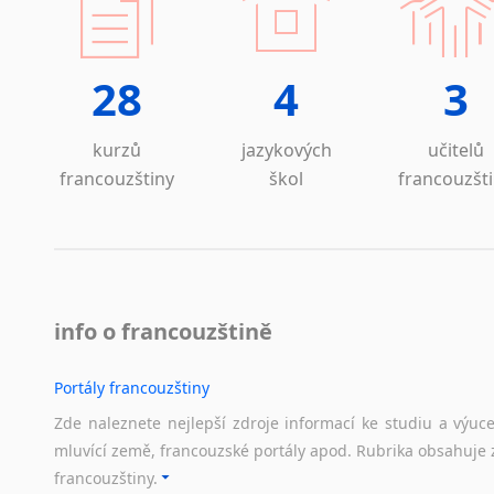
Viet
Lezginština
Lingala
Překládá
Litevština
28
4
3
Lotyšština
Luba
kurzů
jazykových
učitelů
Makedonština
francouzštiny
škol
francouzšt
Malajština
Malgaština
Malinština
Maltština
Maorština
Megrelština
info o francouzštině
Moldavština
Mongolština
Portály francouzštiny
Nepálština
Zde naleznete nejlepší zdroje informací ke studiu a výuc
Nilosaharské jazyky
mluvící země, francouzské portály apod. Rubrika obsahuje 
Nizozemština
francouzštiny.