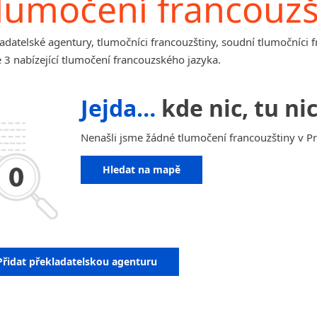
lumočení francouzšt
Afrikánština
Ajmarština
Akebu
adatelské agentury, tlumočníci francouzštiny, soudní tlumočníci 
Albánština
 3 nabízející tlumočení francouzského jazyka.
Amharština
Arabština
Jejda…
kde nic, tu nic
Aramejština
Arménština
Nenašli jsme žádné tlumočení francouzštiny v Pr
Avarština
Azerbajdžánština
Hledat na mapě
Bambarština
Bantuské jazyky
Barmština
Baskičtina
Běloruština
Přidat překladatelskou agenturu
Bengálština
Bosenština
Bulharština