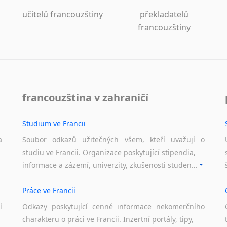
Laoština
učitelů francouzštiny
překladatelů
Laponština
francouzštiny
Latina
Lezginština
Lingala
Litevština
Lotyšština
francouzština v zahraničí
Luba
Makedonština
Malajština
Studium ve Francii
Malgaština
a
Soubor odkazů užitečných všem, kteří uvažují o
Malinština
studiu ve Francii. Organizace poskytující stipendia,
Maltština
informace a zázemí, univerzity, zkušenosti studentů.
Maorština
Megrelština
Práce ve Francii
Moldavština
í
Odkazy poskytující cenné informace nekomerčního
Mongolština
charakteru o práci ve Francii. Inzertní portály, tipy,