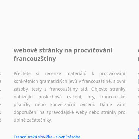
Sóština
Srbština
Staroslověnština
Svahilština
Švédština
Tádžičtina
webové stránky na procvičování
Tahitština
francouzštiny
Tamilština
Tatarština
o
Přečtěte si recenze materiálů k procvičování
Thajština
e
konkrétních gramatických jevů v francouzštině, slovní
Tibetština
,
zásoby, testy z francouzštiny atd. Objevte stránky
Tigriňňa
.
nabízející poslechová cvičení, hry, francouzské
Turečtina
z
písničky nebo konverzační cvičení. Dáme vám
Turkménština
.
doporučení na zpravodajské weby nebo stránky pro
é
úplné začátečníky.
Ujgurština
Urdština
Uzbečtina
Francouzská slovíčka - slovní zásoba