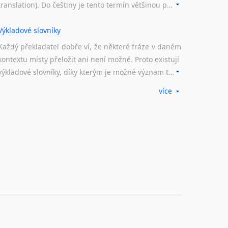
translation). Do češtiny je tento termín většinou překládán jako počítačem podporovaný překlad či překlad podporovaný počítačem. Nástroje CAT ukládají překládané fráze a při dalším překladu vám je automaticky nabízejí, takže se již nemusíte zdržovat s jejich dalším překládáním.
Výkladové slovníky
Každý překladatel dobře ví, že některé fráze v daném
kontextu místy přeložit ani není možné. Proto existují
výkladové slovníky, díky kterým je možné význam takovýchto frází rozklíčovat.
více
Překladové slovníky
Slovník, největší přítel každého překladatele. A jelikož
žijeme ve 21. století, běžným knižním slovníkům již
odzvonilo. Pomocí kvalitních online překladových slovníků již nemusíte únavně listovat alfabetickým schématem uspořádání, stačí napsat vstupní frázi a dřív, než řeknete švec, vyskočí vám hledaný výraz.
Korektory pravopisu pro překladatele
Každý dělá chyby a překlepy a kdo tvrdí, že ne, neříká
pravdu. Překladatelé dneška na rozdíl od svých
předchůdců mají možnost využití moderního softwaru, jenž pravopisné, gramatické nebo stylistické chyby a všudypřítomné překlepy dokáže vyhledat a automaticky opravit.