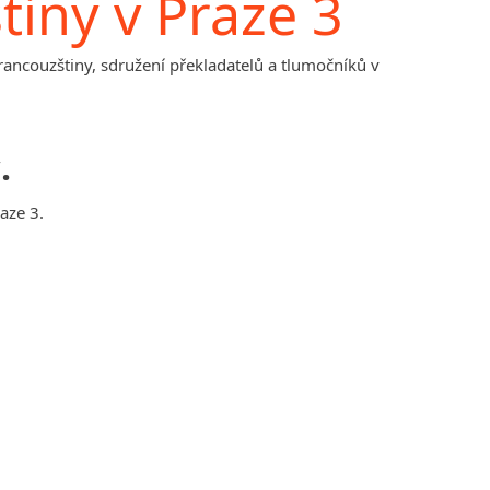
iny v Praze 3
francouzštiny, sdružení překladatelů a tlumočníků v
.
aze 3.