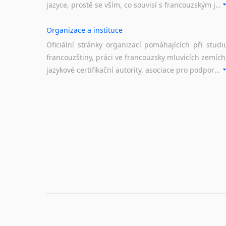
jazyce, prostě se vším, co souvisí s francouzským jazykem a jeho využitím.
Organizace a instituce
Oficiální stránky organizací pomáhajících při studi
francouzštiny, práci ve francouzsky mluvících zemích
jazykové certifikační autority, asociace pro podporu jazykového vzdělávání ad.