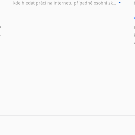
Nepálština
kde hledat práci na internetu případně osobní zkušenosti ostatních.
Nilosaharské jazyky
Nizozemština
Norština
u
Novořečtina
,
Oromština
Páli
Pandžábština
Paštunština
Perština
Portugalština
Retorománština
Romština
Rumunština
Sanskrt
Sinhalština
Slovinština
Somálština