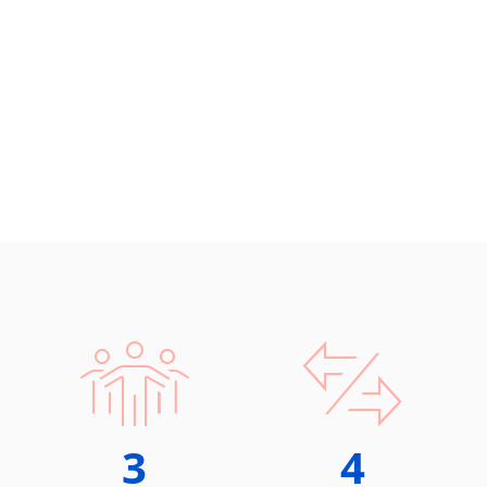
Chorvatština
Indonéština
Irština
Islandština
Japonština
Jidiš
Kašmírština
Katalánština
Kazaština
Kečuánština
Kmérština
Konžština
Korejština
Korsičtina
Kumykština
Kurdština
3
4
Kyrgyzština