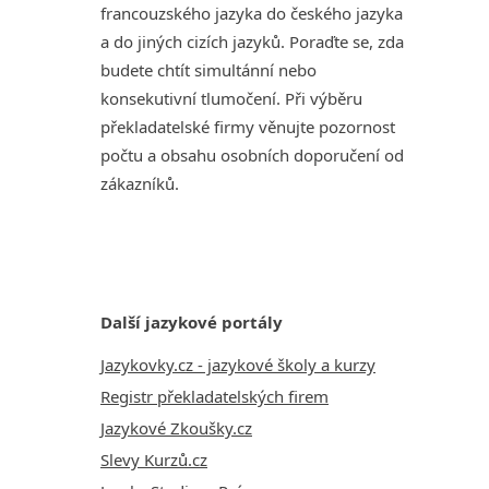
francouzského jazyka do českého jazyka
a do jiných cizích jazyků. Poraďte se, zda
budete chtít simultánní nebo
konsekutivní tlumočení. Při výběru
překladatelské firmy věnujte pozornost
počtu a obsahu osobních doporučení od
zákazníků.
Další jazykové portály
Jazykovky.cz - jazykové školy a kurzy
Registr překladatelských firem
Jazykové Zkoušky.cz
Slevy Kurzů.cz