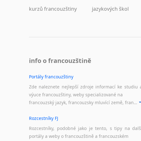
kurzů francouzštiny
jazykových škol
info o francouzštině
Portály francouzštiny
Zde naleznete nejlepší zdroje informací ke studiu 
výuce francouzštiny, weby specializované na
francouzský jazyk, francouzsky mluvící země, francouzské portály apod. Rubrika obsahuje zejména komplexní a maximálně kvalitní stránky využitelné ke studiu francouzštiny.
Rozcestníky FJ
Rozcestníky, podobné jako je tento, s tipy na dalš
portály a weby o francouzštině a francouzském