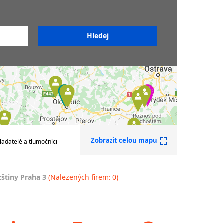
Tlumočníci francouzštiny
Soudní tlumočníci
francouzštiny
Sdružení překladatelů a
tlumočníků
Zobrazit celou mapu
ladatelé a tlumočníci
štiny Praha 3
(Nalezených firem: 0)