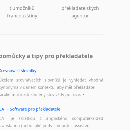
tlumočníků
překladatelských
francouzštiny
agentur
pomůcky a tipy pro překladatele
Srovnávací slovníky
Úkolem srovnávacích slovníků je vyhledat vhodná
synonyma v daném kontextu, aby měl překladatel
široké možnosti záměny slov vždy po ruce.
CAT - Software pro překladatele
CAT je zkratkou z anglického computer-aided
translation (nebo také jindy computer-assisted