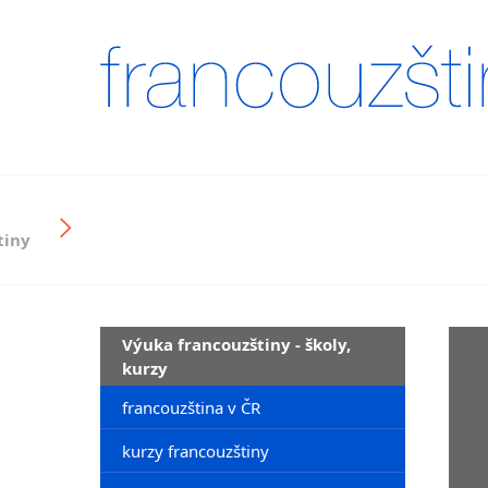
tiny
Výuka francouzštiny - školy,
kurzy
francouzština v ČR
kurzy francouzštiny