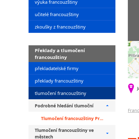
výuka francouzštiny
učitelé francouzštiny
zkoušky z francouzštiny
Překlady a tlumočení
francouzštiny
překladatelské firmy
překlady francouzštiny
J
tlumočení francouzštiny
Podrobné hledání tlumoční
Franc
Tlumočení francouzštiny Praha 3
Tlumočení francouzštiny ve
městech