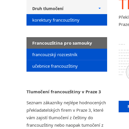
T
Druh tlumočení
Překl
korektury francouzštiny
Praze
Francouzština pro samouky
francouzský rozcestník
učebnice francouzštiny
Tlumočení francouzštiny v Praze 3
Seznam zákazníky nejlépe hodnocených
překladatelských firem v Praze 3, které
vám zajistí tlumočení z češtiny do
francouzštiny nebo naopak tumočení z