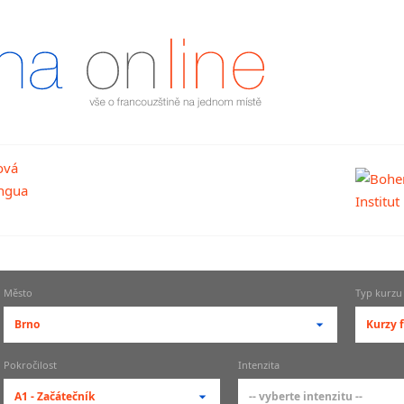
Město
Typ kurzu
Brno
Kurzy 
-- vyberte město --
-- vy
Pokročilost
Intenzita
pražské městské části
zákl
A1 - Začátečník
-- vyberte intenzitu --