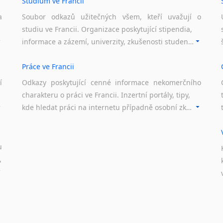
Studium ve Francii
a
Soubor odkazů užitečných všem, kteří uvažují o
studiu ve Francii. Organizace poskytující stipendia,
informace a zázemí, univerzity, zkušenosti studentů.
Práce ve Francii
í
Odkazy poskytující cenné informace nekomerčního
charakteru o práci ve Francii. Inzertní portály, tipy,
kde hledat práci na internetu případně osobní zkušenosti ostatních.
u
,