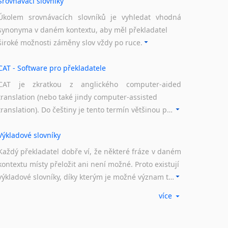
Srovnávací slovníky
Úkolem srovnávacích slovníků je vyhledat vhodná
synonyma v daném kontextu, aby měl překladatel
široké možnosti záměny slov vždy po ruce.
CAT - Software pro překladatele
CAT je zkratkou z anglického computer-aided
translation (nebo také jindy computer-assisted
translation). Do češtiny je tento termín většinou překládán jako počítačem podporovaný překlad či překlad podporovaný počítačem. Nástroje CAT ukládají překládané fráze a při dalším překladu vám je automaticky nabízejí, takže se již nemusíte zdržovat s jejich dalším překládáním.
Výkladové slovníky
Každý překladatel dobře ví, že některé fráze v daném
kontextu místy přeložit ani není možné. Proto existují
výkladové slovníky, díky kterým je možné význam takovýchto frází rozklíčovat.
více
Překladové slovníky
Slovník, největší přítel každého překladatele. A jelikož