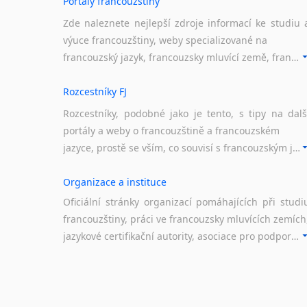
Portály francouzštiny
Zde naleznete nejlepší zdroje informací ke studiu 
výuce francouzštiny, weby specializované na
francouzský jazyk, francouzsky mluvící země, francouzské portály apod. Rubrika obsahuje zejména komplexní a maximálně kvalitní stránky využitelné ke studiu francouzštiny.
Rozcestníky FJ
Rozcestníky, podobné jako je tento, s tipy na dalš
portály a weby o francouzštině a francouzském
jazyce, prostě se vším, co souvisí s francouzským jazykem a jeho využitím.
Organizace a instituce
Oficiální stránky organizací pomáhajících při studi
francouzštiny, práci ve francouzsky mluvících zemích
jazykové certifikační autority, asociace pro podporu jazykového vzdělávání ad.