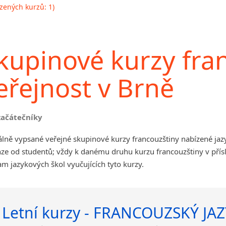
zených kurzů: 1)
kupinové kurzy fra
eřejnost v Brně
začátečníky
álně vypsané veřejné skupinové kurzy francouzštiny nabízené ja
ze od studentů; vždy k danému druhu kurzu francouzštiny v přís
m jazykových škol vyučujících tyto kurzy.
Letní kurzy - FRANCOUZSKÝ JAZ