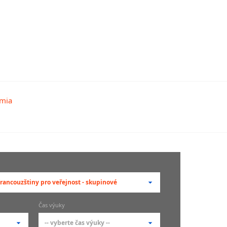
francouzštiny pro veřejnost - skupinové
berte typ --
Čas výuky
adní členění kurzů
-- vyberte čas výuky --