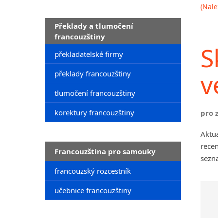
(Nale
Překlady a tlumočení
francouzštiny
S
překladatelské firmy
v
překlady francouzštiny
tlumočení francouzštiny
korektury francouzštiny
pro 
Aktu
recen
Francouzština pro samouky
sezna
francouzský rozcestník
učebnice francouzštiny