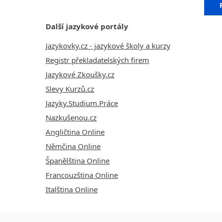
Další jazykové portály
Jazykovky.cz - jazykové školy a kurzy
Registr překladatelských firem
Jazykové Zkoušky.cz
Slevy Kurzů.cz
Jazyky.Studium.Práce
Nazkušenou.cz
Angličtina Online
Němčina Online
Španělština Online
Francouzština Online
Italština Online