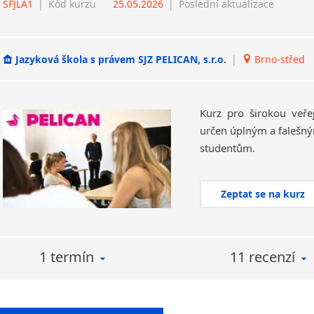
SFJLA1
|
Kód kurzu
25.05.2026
|
Poslední aktualizace
Jazyková škola s právem SJZ PELICAN, s.r.o.
|
Brno-střed
Kurz pro širokou veř
určen úplným a falešný
studentům.
Zeptat se na kurz
1 termín
11 recenzí