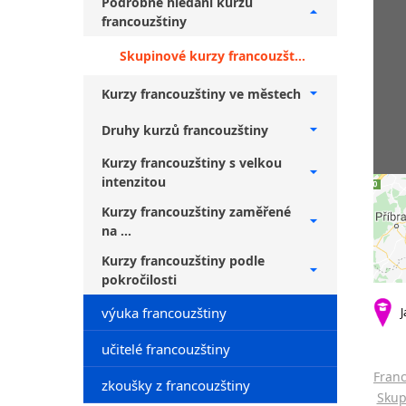
Podrobné hledání kurzů
francouzštiny
Skupinové kurzy francouzštiny pro veřejnost Brno + začátečníci
Kurzy francouzštiny ve městech
Druhy kurzů francouzštiny
Kurzy francouzštiny s velkou
intenzitou
Kurzy francouzštiny zaměřené
na ...
Kurzy francouzštiny podle
pokročilosti
výuka francouzštiny
J
učitelé francouzštiny
Franc
zkoušky z francouzštiny
Skup