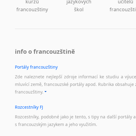
kurzů
jazykových
učitelů
francouzštiny
škol
francouzšt
info o francouzštině
Portály francouzštiny
Zde naleznete nejlepší zdroje informací ke studiu a výuc
mluvící země, francouzské portály apod. Rubrika obsahuje 
francouzštiny.
Rozcestníky FJ
Rozcestníky,
podobné
jako
je
tento,
s
tipy
na
další
portály
a
s
francouzským
jazykem
a
jeho
využitím.