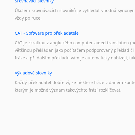
Srovnávací slovníky
Úkolem
srovnávacích
slovníků
je
vyhledat
vhodná
synony
vždy
po
ruce.
CAT - Software pro překladatele
CAT je zkratkou z anglického computer-aided translation (ne
většinou překládán jako počítačem podporovaný překlad či
fráze a při dalším překladu vám je automaticky nabízejí, ta
Výkladové slovníky
Každý
překladatel
dobře
ví,
že
některé
fráze
v
daném
kont
kterým
je
možné
význam
takovýchto
frází
rozklíčovat.
Překladové slovníky
Slovník, největší přítel každého překladatele. A jelikož
kvalitních online překladových slovníků již nemusíte únavn
frázi a dřív, než řeknete švec, vyskočí vám hledaný výraz.