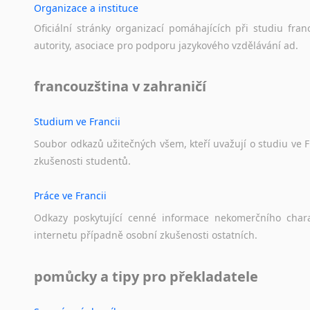
Organizace a instituce
Oficiální
stránky
organizací
pomáhajících
při
studiu
fran
autority,
asociace
pro
podporu
jazykového
vzdělávání
ad.
francouzština v zahraničí
Studium ve Francii
Soubor
odkazů
užitečných
všem,
kteří
uvažují
o
studiu
ve
F
zkušenosti
studentů.
Práce ve Francii
Odkazy
poskytující
cenné
informace
nekomerčního
char
internetu
případně
osobní
zkušenosti
ostatních.
pomůcky a tipy pro překladatele