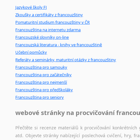
Jazykové školy FJ
Mix
pomůcek,
jež
mají
potenciál
pomoci
překladateli
v
je
Zkoušky a certifikáty z francouzštiny
poradny
a
pravidla
pravopisu
nebo
stylistické
příručky.
Pomaturitní studium francouzštiny v ČR
Francouzština na internetu zdarma
Francouzské slovníky on-line
Francouzská literatura - knihy ve francouzštině
Učební pomůcky
Referáty a seminárky, maturitní otázky z francouzštiny
Francouzština pro samouky
Francouzština pro začátečníky
Francouzština pro nejmenší
Francouzština pro předškoláky
Francouzština pro seniory
webové stránky na procvičování francou
Přečtěte si recenze materiálů k procvičování konkrétních 
atd. Objevte stránky nabízející poslechová cvičení, hry,