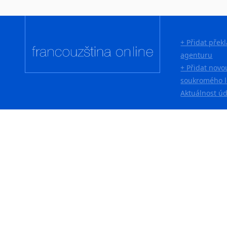
+ Přidat přek
agenturu
+ Přidat novo
soukromého l
Aktuálnost ú