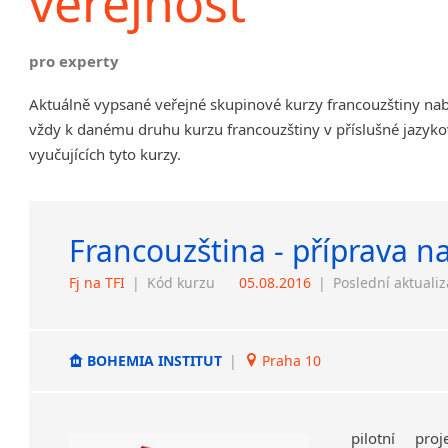
veřejnost
pro experty
Aktuálně vypsané veřejné skupinové kurzy francouzštiny na
vždy k danému druhu kurzu francouzštiny v příslušné jazyko
vyučujících tyto kurzy.
Francouzština - příprava n
Fj na TFI
|
Kód kurzu
05.08.2016
|
Poslední aktuali
BOHEMIA INSTITUT
|
Praha 10
pilotní pr