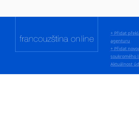
+ Přidat přek
agenturu
+ Přidat novo
soukromého l
Aktuálnost ú