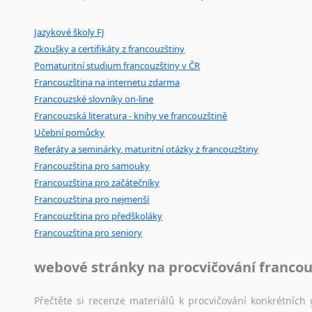
Ostatní pomůcky pro překladatele
Jazykové školy FJ
Mix
pomůcek,
jež
mají
potenciál
pomoci
překladateli
v
je
Zkoušky a certifikáty z francouzštiny
poradny
a
pravidla
pravopisu
nebo
stylistické
příručky.
Pomaturitní studium francouzštiny v ČR
Francouzština na internetu zdarma
Francouzské slovníky on-line
Francouzská literatura - knihy ve francouzštině
Učební pomůcky
Referáty a seminárky, maturitní otázky z francouzštiny
Francouzština pro samouky
Francouzština pro začátečníky
Francouzština pro nejmenší
Francouzština pro předškoláky
Francouzština pro seniory
webové stránky na procvičování francou
Přečtěte si recenze materiálů k procvičování konkrétních 