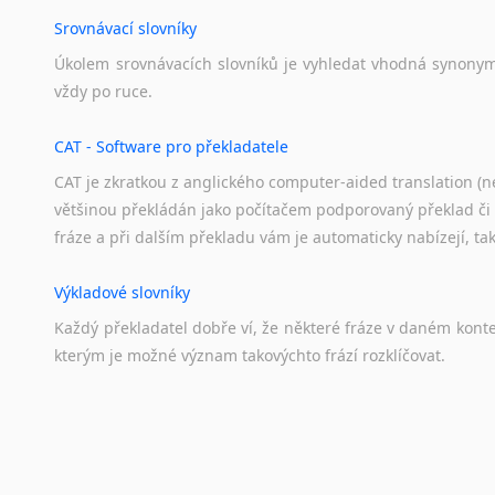
Srovnávací slovníky
Úkolem
srovnávacích
slovníků
je
vyhledat
vhodná
synony
vždy
po
ruce.
CAT - Software pro překladatele
CAT je zkratkou z anglického computer-aided translation (ne
většinou překládán jako počítačem podporovaný překlad či
fráze a při dalším překladu vám je automaticky nabízejí, ta
Výkladové slovníky
Každý
překladatel
dobře
ví,
že
některé
fráze
v
daném
kont
kterým
je
možné
význam
takovýchto
frází
rozklíčovat.
Překladové slovníky
Slovník, největší přítel každého překladatele. A jelikož
kvalitních online překladových slovníků již nemusíte únavn