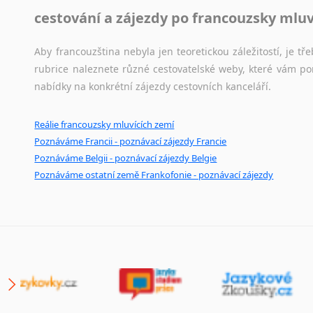
cestování a zájezdy po francouzsky mlu
Aby francouzština nebyla jen teoretickou záležitostí, je tře
rubrice naleznete různé cestovatelské weby, které vám po
nabídky na konkrétní zájezdy cestovních kanceláří.
Reálie francouzsky mluvících zemí
Poznáváme Francii - poznávací zájezdy Francie
Poznáváme Belgii - poznávací zájezdy Belgie
Poznáváme ostatní země Frankofonie - poznávací zájezdy