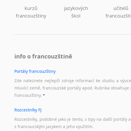
kurzů
jazykových
učitelů
francouzštiny
škol
francouzšt
info o francouzštině
Portály francouzštiny
Zde naleznete nejlepší zdroje informací ke studiu a výuc
mluvící země, francouzské portály apod. Rubrika obsahuje 
francouzštiny.
Rozcestníky FJ
Rozcestníky,
podobné
jako
je
tento,
s
tipy
na
další
portály
a
s
francouzským
jazykem
a
jeho
využitím.