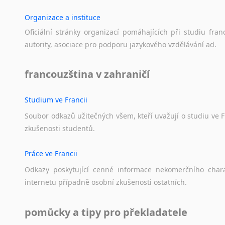
Organizace a instituce
Oficiální
stránky
organizací
pomáhajících
při
studiu
fran
autority,
asociace
pro
podporu
jazykového
vzdělávání
ad.
francouzština v zahraničí
Studium ve Francii
Soubor
odkazů
užitečných
všem,
kteří
uvažují
o
studiu
ve
F
zkušenosti
studentů.
Práce ve Francii
Odkazy
poskytující
cenné
informace
nekomerčního
char
internetu
případně
osobní
zkušenosti
ostatních.
pomůcky a tipy pro překladatele