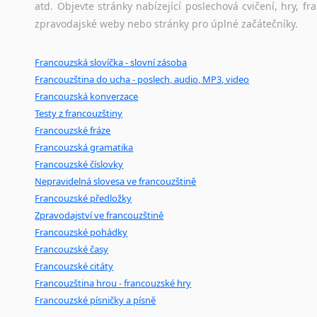
atd. Objevte stránky nabízející poslechová cvičení, hry,
zpravodajské weby nebo stránky pro úplné začátečníky.
Francouzská slovíčka - slovní zásoba
Francouzština do ucha - poslech, audio, MP3, video
Francouzská konverzace
Testy z francouzštiny
Francouzské fráze
Francouzská gramatika
Francouzské číslovky
Nepravidelná slovesa ve francouzštině
Francouzské předložky
Zpravodajství ve francouzštině
Francouzské pohádky
Francouzské časy
Francouzské citáty
Francouzština hrou - francouzské hry
Francouzské písničky a písně