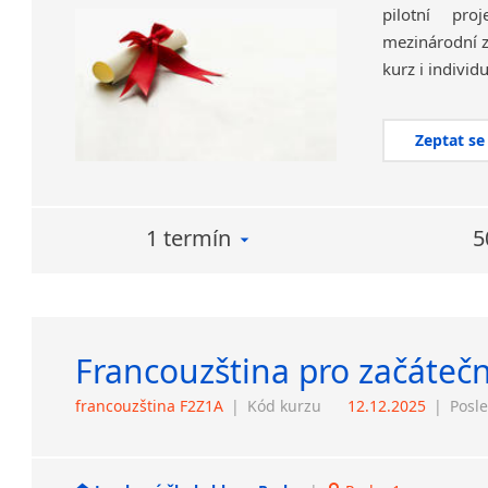
pilotní pr
mezinárodní z
kurz i individ
Zeptat se
1 termín
5
Francouzština pro začátečn
francouzština F2Z1A
|
Kód kurzu
12.12.2025
|
Posle