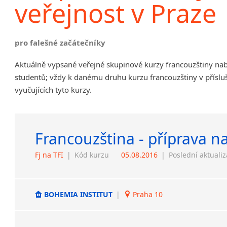
veřejnost v Praze
pro falešné začátečníky
Aktuálně vypsané veřejné skupinové kurzy francouzštiny na
studentů; vždy k danému druhu kurzu francouzštiny v příslu
vyučujících tyto kurzy.
Francouzština - příprava n
Fj na TFI
|
Kód kurzu
05.08.2016
|
Poslední aktuali
BOHEMIA INSTITUT
|
Praha 10