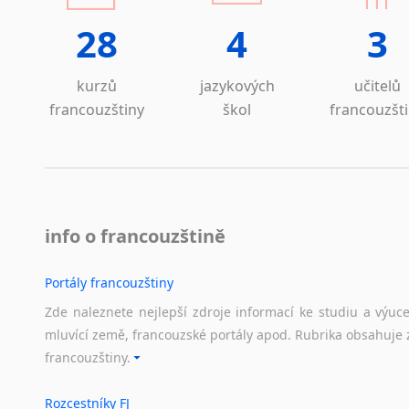
28
4
3
kurzů
jazykových
učitelů
francouzštiny
škol
francouzšt
info o francouzštině
Portály francouzštiny
Zde naleznete nejlepší zdroje informací ke studiu a výuc
mluvící země, francouzské portály apod. Rubrika obsahuje 
francouzštiny.
Rozcestníky FJ