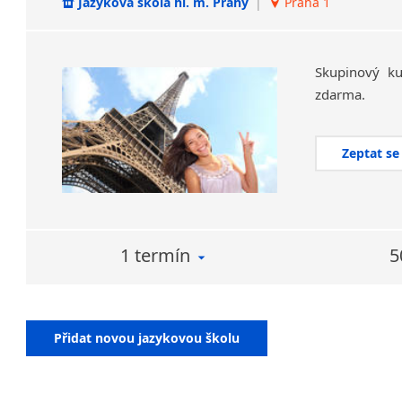
Jazyková škola hl. m. Prahy
|
Praha 1
Skupinový
ku
zdarma.
Zeptat se
1 termín
5
Přidat novou jazykovou školu