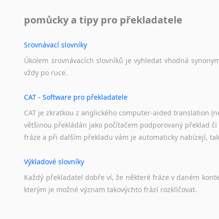
pomůcky a tipy pro překladatele
Srovnávací slovníky
Úkolem
srovnávacích
slovníků
je
vyhledat
vhodná
synony
vždy
po
ruce.
CAT - Software pro překladatele
CAT je zkratkou z anglického computer-aided translation (ne
většinou překládán jako počítačem podporovaný překlad či
fráze a při dalším překladu vám je automaticky nabízejí, ta
Výkladové slovníky
Každý
překladatel
dobře
ví,
že
některé
fráze
v
daném
kont
kterým
je
možné
význam
takovýchto
frází
rozklíčovat.