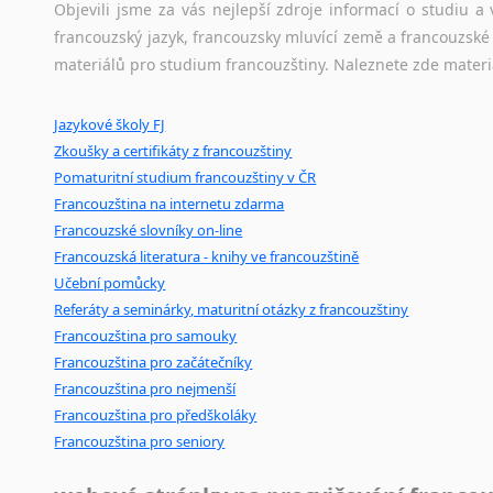
korpusů, jež umožňují třeba vyhledávání slov a slovních spo
Objevili jsme za vás nejlepší zdroje informací o studiu 
původního zdroje textu.
francouzský jazyk, francouzsky mluvící země a francouzsk
materiálů pro studium francouzštiny. Naleznete zde materi
Ostatní pomůcky pro překladatele
Jazykové školy FJ
Mix
pomůcek,
jež
mají
potenciál
pomoci
překladateli
v
je
Zkoušky a certifikáty z francouzštiny
poradny
a
pravidla
pravopisu
nebo
stylistické
příručky.
Pomaturitní studium francouzštiny v ČR
Francouzština na internetu zdarma
Francouzské slovníky on-line
Francouzská literatura - knihy ve francouzštině
Učební pomůcky
Referáty a seminárky, maturitní otázky z francouzštiny
Francouzština pro samouky
Francouzština pro začátečníky
Francouzština pro nejmenší
Francouzština pro předškoláky
Francouzština pro seniory