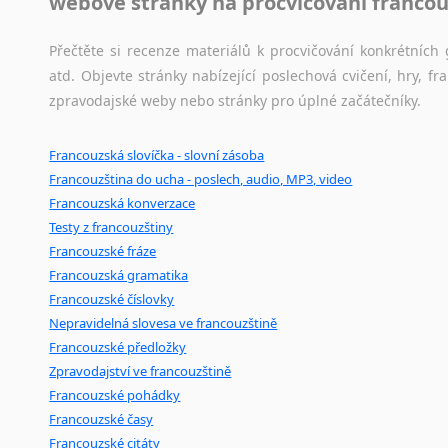
webové stránky na procvičování francou
Přečtěte si recenze materiálů k procvičování konkrétních 
atd. Objevte stránky nabízející poslechová cvičení, hry,
zpravodajské weby nebo stránky pro úplné začátečníky.
Francouzská slovíčka - slovní zásoba
Francouzština do ucha - poslech, audio, MP3, video
Francouzská konverzace
Testy z francouzštiny
Francouzské fráze
Francouzská gramatika
Francouzské číslovky
Nepravidelná slovesa ve francouzštině
Francouzské předložky
Zpravodajství ve francouzštině
Francouzské pohádky
Francouzské časy
Francouzské citáty