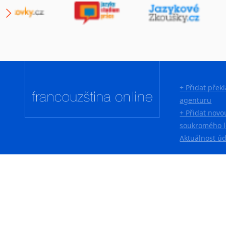
+ Přidat přek
agenturu
+ Přidat novo
soukromého l
Aktuálnost ú