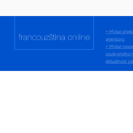
+ Přidat přek
agenturu
+ Přidat novo
soukromého l
Aktuálnost ú