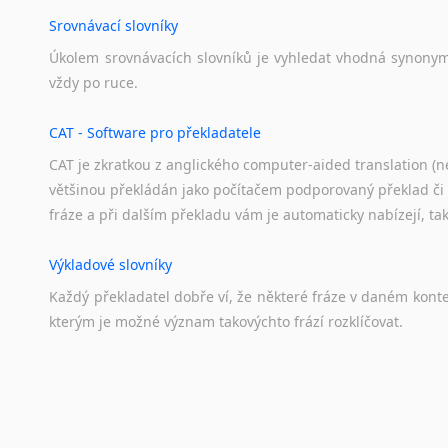
Srovnávací slovníky
Úkolem
srovnávacích
slovníků
je
vyhledat
vhodná
synony
vždy
po
ruce.
CAT - Software pro překladatele
CAT je zkratkou z anglického computer-aided translation (ne
většinou překládán jako počítačem podporovaný překlad či
fráze a při dalším překladu vám je automaticky nabízejí, ta
Výkladové slovníky
Každý
překladatel
dobře
ví,
že
některé
fráze
v
daném
kont
kterým
je
možné
význam
takovýchto
frází
rozklíčovat.
Překladové slovníky
Slovník, největší přítel každého překladatele. A jelikož
kvalitních online překladových slovníků již nemusíte únavn