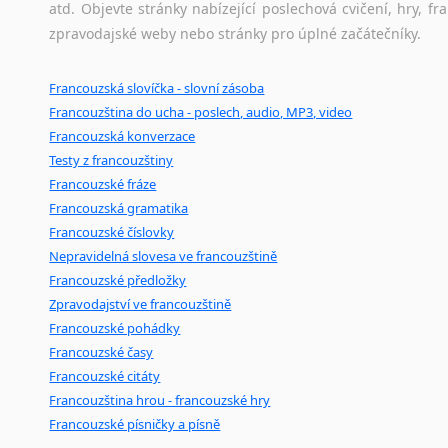
atd. Objevte stránky nabízející poslechová cvičení, hry,
zpravodajské weby nebo stránky pro úplné začátečníky.
Francouzská slovíčka - slovní zásoba
Francouzština do ucha - poslech, audio, MP3, video
Francouzská konverzace
Testy z francouzštiny
Francouzské fráze
Francouzská gramatika
Francouzské číslovky
Nepravidelná slovesa ve francouzštině
Francouzské předložky
Zpravodajství ve francouzštině
Francouzské pohádky
Francouzské časy
Francouzské citáty
Francouzština hrou - francouzské hry
Francouzské písničky a písně