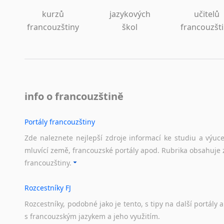
kurzů
jazykových
učitelů
francouzštiny
škol
francouzšt
info o francouzštině
Portály francouzštiny
Zde naleznete nejlepší zdroje informací ke studiu a výuc
mluvící země, francouzské portály apod. Rubrika obsahuje 
francouzštiny.
Rozcestníky FJ
Rozcestníky,
podobné
jako
je
tento,
s
tipy
na
další
portály
a
s
francouzským
jazykem
a
jeho
využitím.