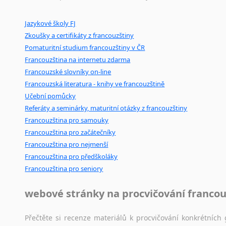
Ostatní pomůcky pro překladatele
Jazykové školy FJ
Mix
pomůcek,
jež
mají
potenciál
pomoci
překladateli
v
je
Zkoušky a certifikáty z francouzštiny
poradny
a
pravidla
pravopisu
nebo
stylistické
příručky.
Pomaturitní studium francouzštiny v ČR
Francouzština na internetu zdarma
Francouzské slovníky on-line
Francouzská literatura - knihy ve francouzštině
Učební pomůcky
Referáty a seminárky, maturitní otázky z francouzštiny
Francouzština pro samouky
Francouzština pro začátečníky
Francouzština pro nejmenší
Francouzština pro předškoláky
Francouzština pro seniory
webové stránky na procvičování francou
Přečtěte si recenze materiálů k procvičování konkrétních 