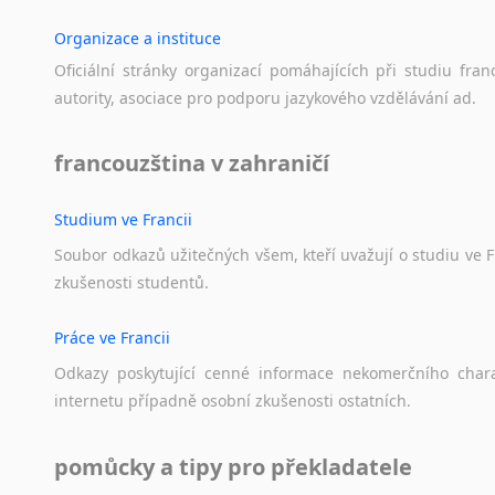
Organizace a instituce
Oficiální
stránky
organizací
pomáhajících
při
studiu
fran
autority,
asociace
pro
podporu
jazykového
vzdělávání
ad.
francouzština v zahraničí
Studium ve Francii
Soubor
odkazů
užitečných
všem,
kteří
uvažují
o
studiu
ve
F
zkušenosti
studentů.
Práce ve Francii
Odkazy
poskytující
cenné
informace
nekomerčního
char
internetu
případně
osobní
zkušenosti
ostatních.
pomůcky a tipy pro překladatele