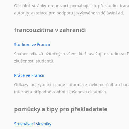
Norština
Oficiální
stránky
organizací
pomáhajících
při
studiu
fran
Novořečtina
autority,
asociace
pro
podporu
jazykového
vzdělávání
ad.
Oromština
Páli
francouzština v zahraničí
Pandžábština
Paštunština
Studium ve Francii
Perština
Portugalština
Soubor
odkazů
užitečných
všem,
kteří
uvažují
o
studiu
ve
F
Retorománština
zkušenosti
studentů.
Romština
Rumunština
Práce ve Francii
Sanskrt
Odkazy
poskytující
cenné
informace
nekomerčního
char
Sinhalština
internetu
případně
osobní
zkušenosti
ostatních.
Slovinština
Somálština
pomůcky a tipy pro překladatele
Sóština
Srbština
Srovnávací slovníky
Staroslověnština