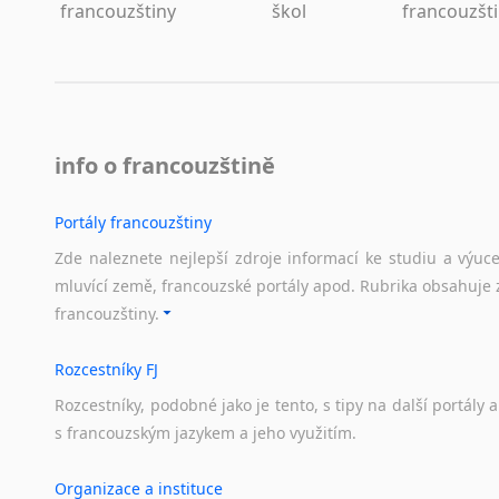
Lezginština
francouzštiny
škol
francouzšt
Lingala
Litevština
Lotyšština
Luba
Makedonština
info o francouzštině
Malajština
Malgaština
Portály francouzštiny
Malinština
Zde naleznete nejlepší zdroje informací ke studiu a výuc
Maltština
mluvící země, francouzské portály apod. Rubrika obsahuje 
Maorština
francouzštiny.
Megrelština
Moldavština
Rozcestníky FJ
Mongolština
Rozcestníky,
podobné
jako
je
tento,
s
tipy
na
další
portály
a
Nepálština
s
francouzským
jazykem
a
jeho
využitím.
Nilosaharské jazyky
Nizozemština
Organizace a instituce