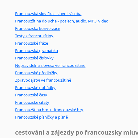
Černohorština
Dánština
Francouzská slovíčka - slovní zásoba
Darí
Francouzština do ucha - poslech, audio, MP3, video
Esperanto
Francouzská konverzace
Estonština
Testy z francouzštiny
Faerština
Francouzské fráze
Fidžijština
Francouzská gramatika
Filipínské jazyky
Francouzské číslovky
Finština
Nepravidelná slovesa ve francouzštině
Fulbština
Francouzské předložky
Zpravodajství ve francouzštině
Gaelština
Francouzské pohádky
Gruzínština
Francouzské časy
Hebrejština
Francouzské citáty
Hindština
Francouzština hrou - francouzské hry
Chorvatština
Francouzské písničky a písně
Indonéština
Irština
cestování a zájezdy po francouzsky mlu
Islandština