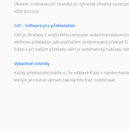
Úkolem
srovnávacích
slovníků
je
vyhledat
vhodná
synony
Svahilština
vždy
po
ruce.
Švédština
Tádžičtina
CAT - Software pro překladatele
Tahitština
CAT je zkratkou z anglického computer-aided translation (ne
Tamilština
většinou překládán jako počítačem podporovaný překlad či
Tatarština
fráze a při dalším překladu vám je automaticky nabízejí, ta
Thajština
Tibetština
Výkladové slovníky
Tigriňňa
Každý
překladatel
dobře
ví,
že
některé
fráze
v
daném
kont
Turečtina
kterým
je
možné
význam
takovýchto
frází
rozklíčovat.
Turkménština
Ujgurština
Urdština
Překladové slovníky
Uzbečtina
Slovník, největší přítel každého překladatele. A jelikož
Vietnamština
kvalitních online překladových slovníků již nemusíte únavn
Wolof
frázi a dřív, než řeknete švec, vyskočí vám hledaný výraz.
Znakový jazyk