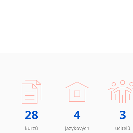
Islandština
Japonština
Jidiš
Kašmírština
Katalánština
Kazaština
Kečuánština
Kmérština
Konžština
Korejština
Korsičtina
Kumykština
Kurdština
Kyrgyzština
28
4
3
Laoština
Laponština
Latina
kurzů
jazykových
učitelů