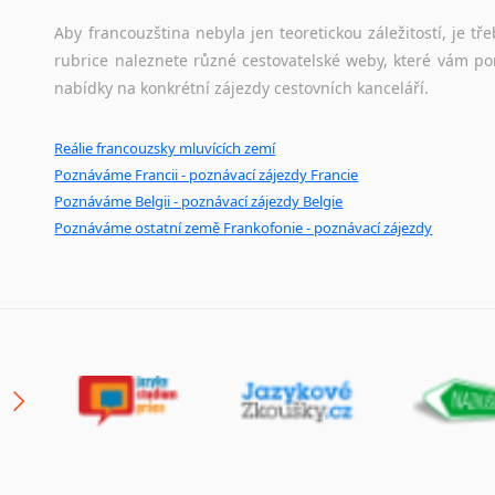
Japonština
Aby francouzština nebyla jen teoretickou záležitostí, je tře
Jidiš
rubrice naleznete různé cestovatelské weby, které vám po
Kašmírština
nabídky na konkrétní zájezdy cestovních kanceláří.
Katalánština
Kazaština
Reálie francouzsky mluvících zemí
Kečuánština
Poznáváme Francii - poznávací zájezdy Francie
Kmérština
Poznáváme Belgii - poznávací zájezdy Belgie
Konžština
Poznáváme ostatní země Frankofonie - poznávací zájezdy
Korejština
Korsičtina
Kumykština
Kurdština
Kyrgyzština
Laoština
Laponština
Latina
Lezginština