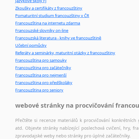
Jazykové školy FJ
Mix
pomůcek,
jež
mají
potenciál
pomoci
překladateli
v
je
Amharština
Zkoušky a certifikáty z francouzštiny
poradny
a
pravidla
pravopisu
nebo
stylistické
příručky.
Arabština
Pomaturitní studium francouzštiny v ČR
Aramejština
Francouzština na internetu zdarma
Arménština
Francouzské slovníky on-line
Avarština
Francouzská literatura - knihy ve francouzštině
Azerbajdžánština
Učební pomůcky
Bambarština
Referáty a seminárky, maturitní otázky z francouzštiny
Bantuské jazyky
Francouzština pro samouky
Barmština
Francouzština pro začátečníky
Baskičtina
Francouzština pro nejmenší
Francouzština pro předškoláky
Běloruština
Francouzština pro seniory
Bengálština
Bosenština
webové stránky na procvičování francou
Bulharština
Burjatština
Přečtěte si recenze materiálů k procvičování konkrétních 
Čagatajské jazyky
atd. Objevte stránky nabízející poslechová cvičení, hry,
Čečenština
zpravodajské weby nebo stránky pro úplné začátečníky.