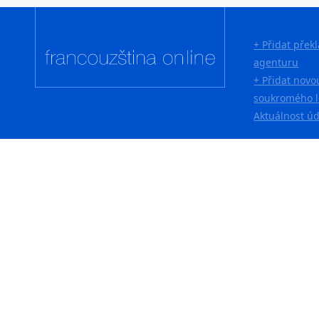
Lingala
Litevština
+ Přidat přek
Lotyšština
agenturu
Luba
+ Přidat novo
Makedonština
soukromého l
Malajština
Aktuálnost ú
Malgaština
Malinština
Maltština
Maorština
Megrelština
Moldavština
Mongolština
Nepálština
Nilosaharské jazyky
Nizozemština
Norština