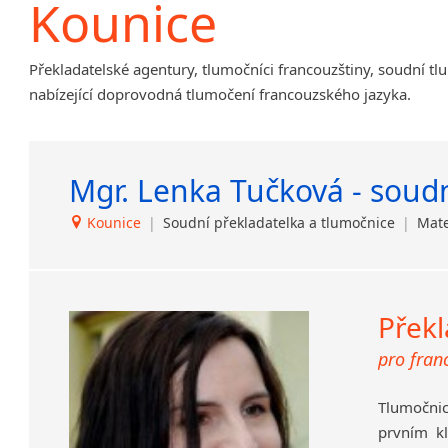
Kounice
Amharština
Arabština
Překladatelské agentury, tlumočníci francouzštiny, soudní tl
Aramejština
nabízející doprovodná tlumočení francouzského jazyka.
Arménština
Avarština
Azerbajdžánština
Mgr. Lenka Tučková - soudn
Bambarština
Bantuské jazyky
Kounice
|
Soudní překladatelka a tlumočnice
|
Mate
Barmština
Baskičtina
Běloruština
Bengálština
Překl
Bosenština
pro fran
Bulharština
Burjatština
Tlumočnic
Čagatajské jazyky
prvním k
Čečenština