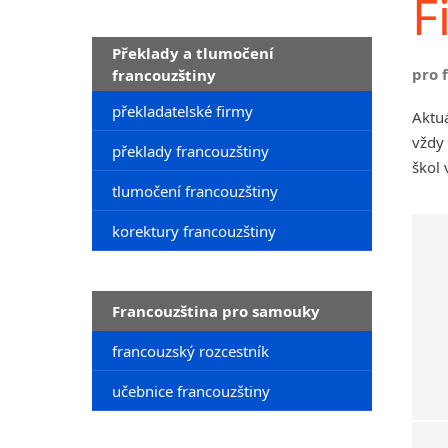
F
Překlady a tlumočení
pro 
francouzštiny
překladatelské firmy
Aktuá
vždy
překlady francouzštiny
škol 
tlumočení francouzštiny
korektury francouzštiny
Francouzština pro samouky
francouzský rozcestník
učebnice francouzštiny