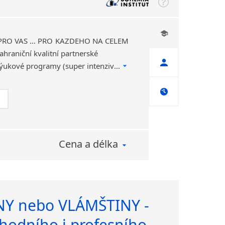
 PRO VÁS … PRO KAŽDÉHO NA CELÉM
hraniční kvalitní partnerské
jazykové školy. Různé výukové programy (super intenzivní „crash“ kurzy, profesně orientované, skupinové i individuální kurzy,…Kompletní servis.
Cena a délka
Y nebo VLÁMŠTINY -
hodního i profesního