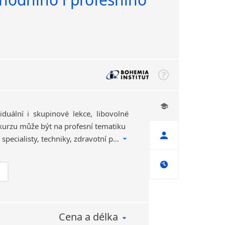
duální i skupinové lekce, libovolné
 kurzu může být na profesní tematiku
(pro manažery, finanční specialisty, techniky, zdravotní pracovníky, mezinárodní obchod aj.). Kurzy ve firmě, jazykové škole nebo on-line.
Cena a délka