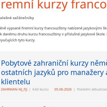
iremní kurzy franco
falešné začátečníky
lně vypsané firemní kurzy francouzštiny nabízené jazykovými šk
 k danému druhu kurzu francouzštiny v příslušné jazykové škole
vyučujících tyto kurzy.
Pobytové zahraniční kurzy němč
ostatních jazyků pro manažery 
klientelu
ZAHRMAN-NJ_FJ)
|
Kód kurzu
05.06.2026
|
Poslední aktualiza