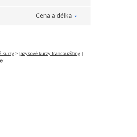
Cena a délka
é kurzy
>
Jazykové kurzy francouzštiny
|
ny