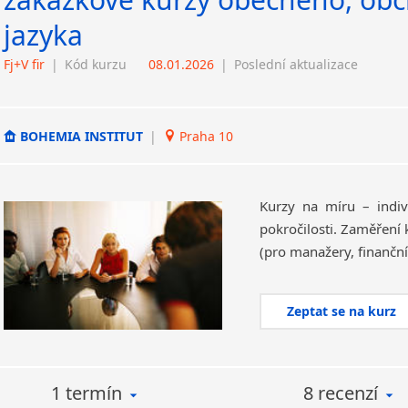
jazyka
Fj+V fir
|
Kód kurzu
08.01.2026
|
Poslední aktualizace
BOHEMIA INSTITUT
|
Praha 10
Kurzy na míru – indivi
pokročilosti. Zaměření
Zeptat se na kurz
1 termín
8 recenzí