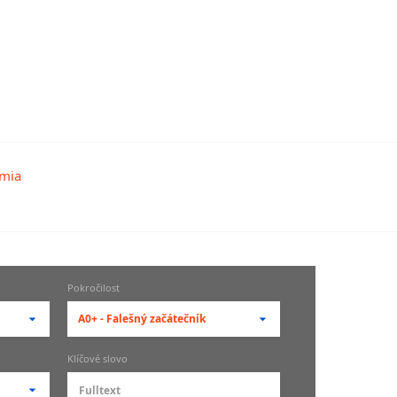
Pokročilost
A0+ - Falešný začátečník
-- vyberte pokročilost --
Klíčové slovo
zů
kurz je pro studenty
pokročilosti