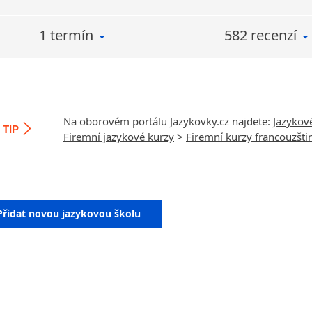
1 termín
582 recenzí
Na oborovém portálu Jazykovky.cz najdete:
Jazykov
TIP
Firemní jazykové kurzy
>
Firemní kurzy francouzšti
Přidat novou jazykovou školu