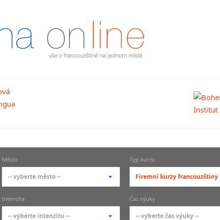
Město
Typ kurzu
-- vyberte město --
Firemní kurzy francouzštiny
-- vyberte město --
-- vyberte typ --
Intenzita
Čas výuky
pražské městské části
základní členění kur
-- vyberte intenzitu --
-- vyberte čas výuky --