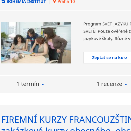
BOHEMIA INSTITUT
|
Praha 10
Program SVĚT JAZYKŮ
SVĚTĚ! Pouze ověřené za
Zeptat se na kurz
1 termín
1 recenze
FIREMNÍ KURZY FRANCOUZŠTIN
zakázkové kurzy obecného, obc