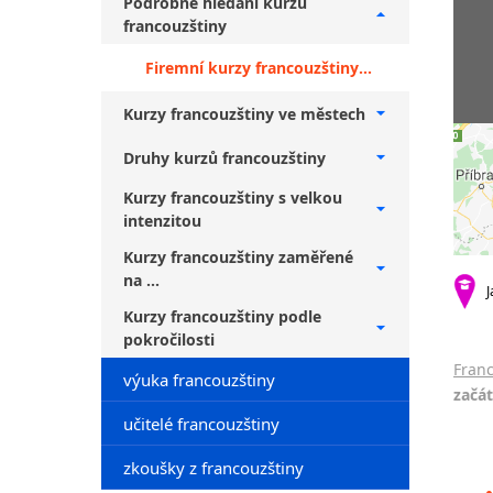
Podrobné hledání kurzů
francouzštiny
Firemní kurzy francouzštiny + falešní začátečníci
Kurzy francouzštiny ve městech
Druhy kurzů francouzštiny
Kurzy francouzštiny s velkou
intenzitou
Kurzy francouzštiny zaměřené
na ...
J
Kurzy francouzštiny podle
pokročilosti
Franc
výuka francouzštiny
začát
učitelé francouzštiny
zkoušky z francouzštiny