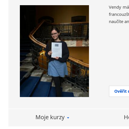
Vendy má 
francouzšt
naučíte an
Ověřit
Moje kurzy
H