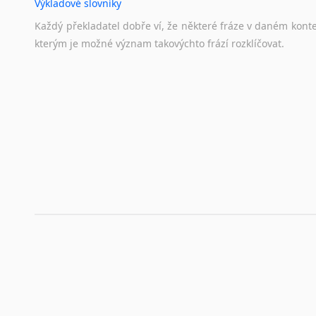
Výkladové slovníky
Každý
překladatel
dobře
ví,
že
některé
fráze
v
daném
kont
kterým
je
možné
význam
takovýchto
frází
rozklíčovat.
Překladové slovníky
Slovník, největší přítel každého překladatele. A jelikož
kvalitních online překladových slovníků již nemusíte únavn
frázi a dřív, než řeknete švec, vyskočí vám hledaný výraz.
Korektory pravopisu pro překladatele
Každý dělá chyby a překlepy a kdo tvrdí, že ne, neříká p
využití moderního softwaru, jenž pravopisné, gramatické n
automaticky opravit.
Rady a návody pro překladatele
Toužíte započít překladatelskou dráhu, ale nevíte, jak na 
raději kvůli osobnímu perfekcionismu, vlastnosti každému p