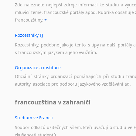
Zde naleznete nejlepší zdroje informací ke studiu a výuc
mluvící země, francouzské portály apod. Rubrika obsahuje 
francouzštiny.
Rozcestníky FJ
Rozcestníky,
podobné
jako
je
tento,
s
tipy
na
další
portály
a
s
francouzským
jazykem
a
jeho
využitím.
Organizace a instituce
Oficiální
stránky
organizací
pomáhajících
při
studiu
fran
autority,
asociace
pro
podporu
jazykového
vzdělávání
ad.
francouzština v zahraničí
Studium ve Francii
Soubor
odkazů
užitečných
všem,
kteří
uvažují
o
studiu
ve
F
zkušenosti
studentů.