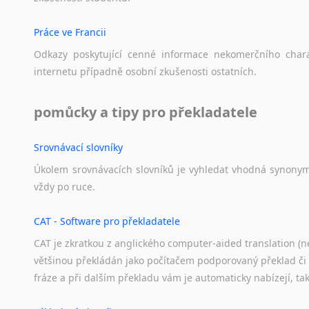
Práce ve Francii
Odkazy
poskytující
cenné
informace
nekomerčního
char
internetu
případně
osobní
zkušenosti
ostatních.
pomůcky a tipy pro překladatele
Srovnávací slovníky
Úkolem
srovnávacích
slovníků
je
vyhledat
vhodná
synony
vždy
po
ruce.
CAT - Software pro překladatele
CAT je zkratkou z anglického computer-aided translation (ne
většinou překládán jako počítačem podporovaný překlad či
fráze a při dalším překladu vám je automaticky nabízejí, ta