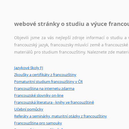
raději zkontrolovat? V takovém případě jste na správném mí
Jazykové korpusy
webové stránky o studiu a výuce franco
Jazykový korpus je elektronický soubor autentických tex
korpusů, jež umožňují třeba vyhledávání slov a slovních spo
Objevili jsme za vás nejlepší zdroje informací o studiu 
původního zdroje textu.
francouzský jazyk, francouzsky mluvící země a francouzsk
materiálů pro studium francouzštiny. Naleznete zde materi
Ostatní pomůcky pro překladatele
Jazykové školy FJ
Mix
pomůcek,
jež
mají
potenciál
pomoci
překladateli
v
je
Zkoušky a certifikáty z francouzštiny
poradny
a
pravidla
pravopisu
nebo
stylistické
příručky.
Pomaturitní studium francouzštiny v ČR
Francouzština na internetu zdarma
Francouzské slovníky on-line
Francouzská literatura - knihy ve francouzštině
Učební pomůcky
Referáty a seminárky, maturitní otázky z francouzštiny
Francouzština pro samouky