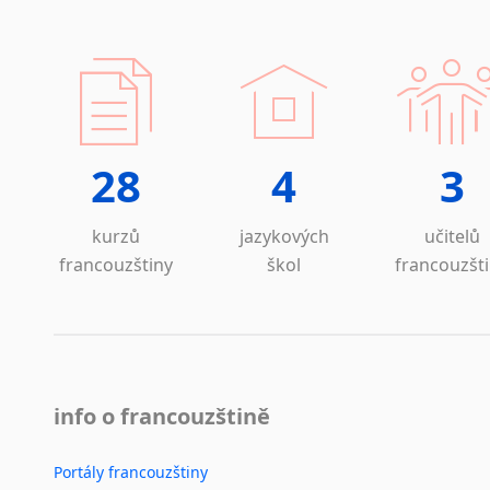
28
4
3
kurzů
jazykových
učitelů
francouzštiny
škol
francouzšt
info o francouzštině
Portály francouzštiny