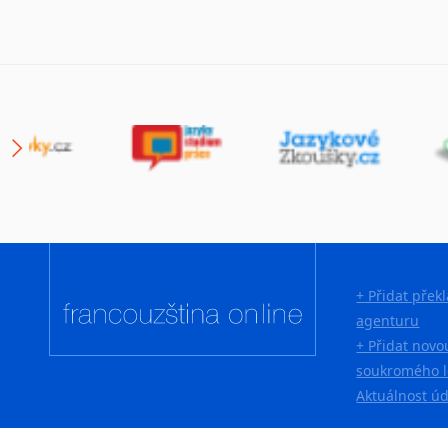
+ Přidat přek
agenturu
+ Přidat novo
soukromého l
Aktuálnost ú