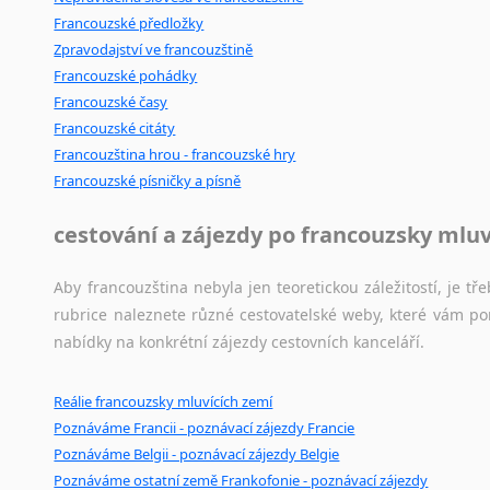
Francouzské předložky
Zpravodajství ve francouzštině
Francouzské pohádky
Francouzské časy
Francouzské citáty
Francouzština hrou - francouzské hry
Francouzské písničky a písně
cestování a zájezdy po francouzsky mlu
Aby francouzština nebyla jen teoretickou záležitostí, je tře
rubrice naleznete různé cestovatelské weby, které vám po
nabídky na konkrétní zájezdy cestovních kanceláří.
Reálie francouzsky mluvících zemí
Poznáváme Francii - poznávací zájezdy Francie
Poznáváme Belgii - poznávací zájezdy Belgie
Poznáváme ostatní země Frankofonie - poznávací zájezdy