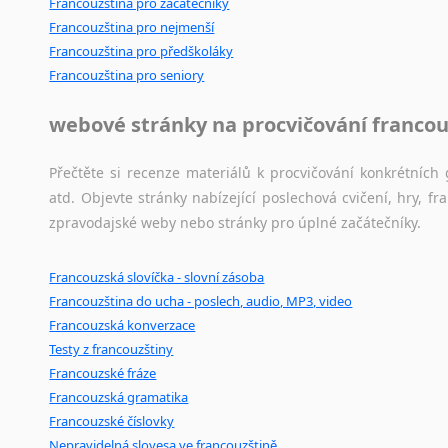
Francouzština pro začátečníky
Francouzština pro nejmenší
Francouzština pro předškoláky
Francouzština pro seniory
webové stránky na procvičování francou
Přečtěte si recenze materiálů k procvičování konkrétních 
atd. Objevte stránky nabízející poslechová cvičení, hry,
zpravodajské weby nebo stránky pro úplné začátečníky.
Francouzská slovíčka - slovní zásoba
Francouzština do ucha - poslech, audio, MP3, video
Francouzská konverzace
Testy z francouzštiny
Francouzské fráze
Francouzská gramatika
Francouzské číslovky
Nepravidelná slovesa ve francouzštině