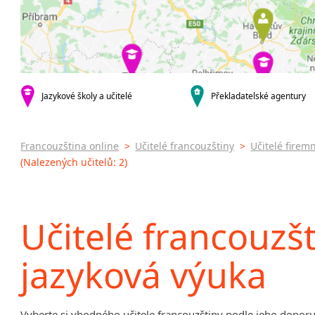
Brno
Firemní
Plzeň
Online 
Skype k
specifick
Konver
francou
Jazykové školy a učitelé
Překladatelské agentury
Francou
Francouzština online
>
Učitelé francouzštiny
>
Učitelé firem
(Nalezených učitelů: 2)
Učitelé francouzšt
jazyková výuka
Vyberte si vhodného učitele francouzštiny podle jeho doporuč