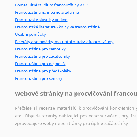
Pomaturitní studium francouzštiny v ČR
Francouzština na internetu zdarma
Francouzské slovníky on-line
Francouzská literatura - knihy ve francouzštině
Učební pomůcky
Referáty a seminárky, maturitní otázky z francouzštiny
Francouzština pro samouky
Francouzština pro začátečníky
Francouzština pro nejmenší
Francouzština pro předškoláky
Francouzština pro seniory
webové stránky na procvičování francou
Přečtěte si recenze materiálů k procvičování konkrétních 
atd. Objevte stránky nabízející poslechová cvičení, hry,
zpravodajské weby nebo stránky pro úplné začátečníky.