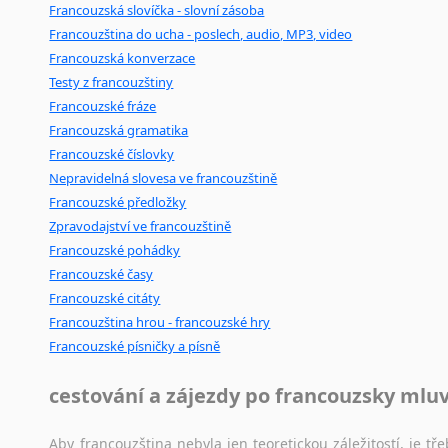
Francouzská slovíčka - slovní zásoba
Francouzština do ucha - poslech, audio, MP3, video
Francouzská konverzace
Testy z francouzštiny
Francouzské fráze
Francouzská gramatika
Francouzské číslovky
Nepravidelná slovesa ve francouzštině
Francouzské předložky
Zpravodajství ve francouzštině
Francouzské pohádky
Francouzské časy
Francouzské citáty
Francouzština hrou - francouzské hry
Francouzské písničky a písně
cestování a zájezdy po francouzsky mlu
Aby francouzština nebyla jen teoretickou záležitostí, je tře