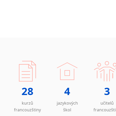
28
4
3
kurzů
jazykových
učitelů
francouzštiny
škol
francouzšt