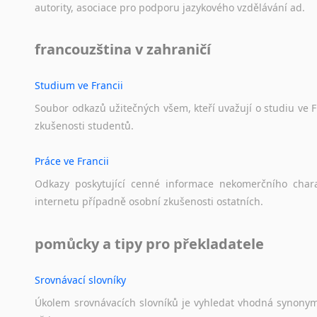
autority,
asociace
pro
podporu
jazykového
vzdělávání
ad.
francouzština v zahraničí
Studium ve Francii
Soubor
odkazů
užitečných
všem,
kteří
uvažují
o
studiu
ve
F
zkušenosti
studentů.
Práce ve Francii
Odkazy
poskytující
cenné
informace
nekomerčního
char
internetu
případně
osobní
zkušenosti
ostatních.
pomůcky a tipy pro překladatele
Srovnávací slovníky
Úkolem
srovnávacích
slovníků
je
vyhledat
vhodná
synony