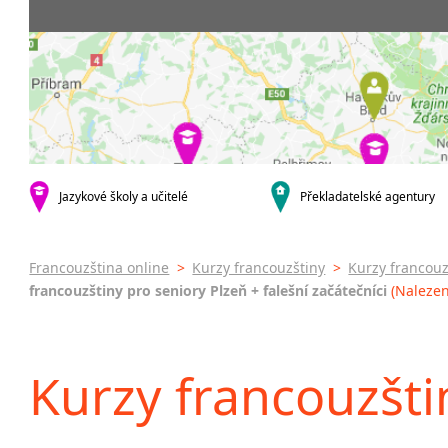
krajská města
3-4 hodiny týdně
Dopolední
Firemní
Brno
20 a více hodin týdně
Odpolední
Pomatu
Plzeň
francou
Večerní (z
Karlovy Vary
kurzy s v
Celodenní
malá města podle abecedy
Online 
Sedlčany
Letní k
Intenzi
specifick
Jazykové školy a učitelé
Překladatelské agentury
Francou
Konver
francou
Francouzština online
>
Kurzy francouzštiny
>
Kurzy francouz
francouzštiny pro seniory Plzeň + falešní začátečníci
(Nalezen
Kurzy francouzštin