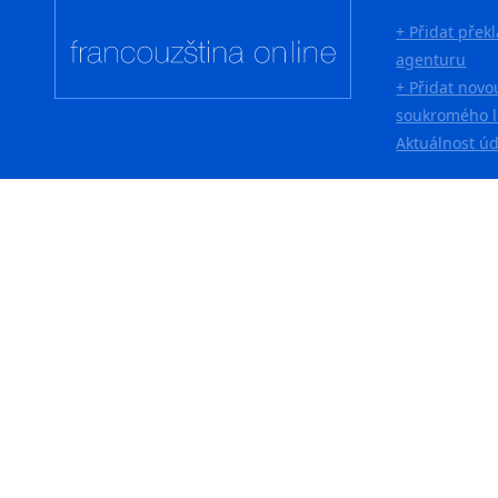
+ Přidat přek
agenturu
+ Přidat novo
soukromého l
Aktuálnost ú