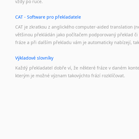
vždy
po
ruce.
CAT - Software pro překladatele
CAT je zkratkou z anglického computer-aided translation (ne
většinou překládán jako počítačem podporovaný překlad či
fráze a při dalším překladu vám je automaticky nabízejí, ta
Výkladové slovníky
Každý
překladatel
dobře
ví,
že
některé
fráze
v
daném
kont
kterým
je
možné
význam
takovýchto
frází
rozklíčovat.
Překladové slovníky
Slovník, největší přítel každého překladatele. A jelikož
kvalitních online překladových slovníků již nemusíte únavn
frázi a dřív, než řeknete švec, vyskočí vám hledaný výraz.
Korektory pravopisu pro překladatele