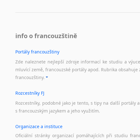
info o francouzštině
Portály francouzštiny
Zde naleznete nejlepší zdroje informací ke studiu a výuc
mluvící země, francouzské portály apod. Rubrika obsahuje 
francouzštiny.
Rozcestníky FJ
Rozcestníky,
podobné
jako
je
tento,
s
tipy
na
další
portály
a
s
francouzským
jazykem
a
jeho
využitím.
Organizace a instituce
Oficiální
stránky
organizací
pomáhajících
při
studiu
fran