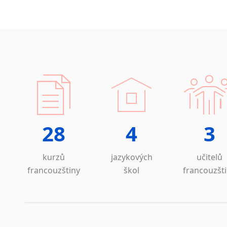
28
4
3
kurzů
jazykových
učitelů
francouzštiny
škol
francouzšt