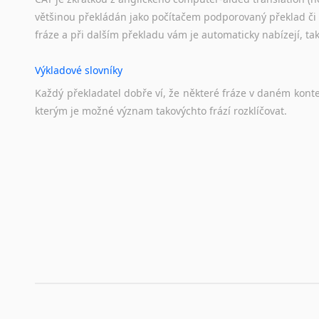
většinou překládán jako počítačem podporovaný překlad či
fráze a při dalším překladu vám je automaticky nabízejí, ta
Výkladové slovníky
Každý
překladatel
dobře
ví,
že
některé
fráze
v
daném
kont
kterým
je
možné
význam
takovýchto
frází
rozklíčovat.
Překladové slovníky
Slovník, největší přítel každého překladatele. A jelikož
kvalitních online překladových slovníků již nemusíte únavn
frázi a dřív, než řeknete švec, vyskočí vám hledaný výraz.
Korektory pravopisu pro překladatele
Každý dělá chyby a překlepy a kdo tvrdí, že ne, neříká p
využití moderního softwaru, jenž pravopisné, gramatické n
automaticky opravit.