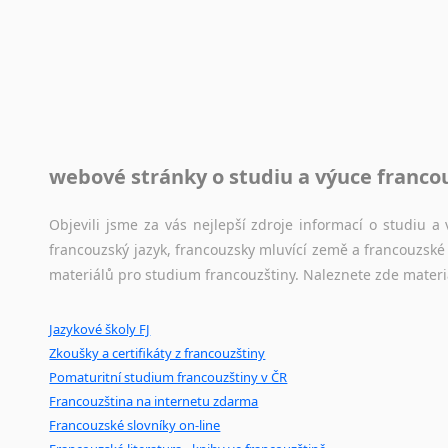
Rady a návody pro překladatele
Toužíte započít překladatelskou dráhu, ale nevíte, jak na 
raději kvůli osobnímu perfekcionismu, vlastnosti každému p
raději zkontrolovat? V takovém případě jste na správném mí
Jazykové korpusy
webové stránky o studiu a výuce franco
Jazykový korpus je elektronický soubor autentických tex
korpusů, jež umožňují třeba vyhledávání slov a slovních spo
Objevili jsme za vás nejlepší zdroje informací o studiu 
původního zdroje textu.
francouzský jazyk, francouzsky mluvící země a francouzsk
materiálů pro studium francouzštiny. Naleznete zde materi
Ostatní pomůcky pro překladatele
Jazykové školy FJ
Mix
pomůcek,
jež
mají
potenciál
pomoci
překladateli
v
je
Zkoušky a certifikáty z francouzštiny
poradny
a
pravidla
pravopisu
nebo
stylistické
příručky.
Pomaturitní studium francouzštiny v ČR
Francouzština na internetu zdarma
Francouzské slovníky on-line