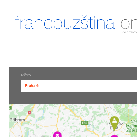
Město
Praha 6
-- vyberte město --
pražské městské části
Praha
Praha 1
Praha 2