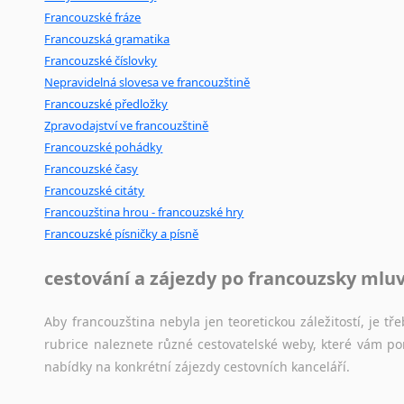
Francouzské fráze
Francouzská gramatika
Francouzské číslovky
Nepravidelná slovesa ve francouzštině
Francouzské předložky
Zpravodajství ve francouzštině
Francouzské pohádky
Francouzské časy
Francouzské citáty
Francouzština hrou - francouzské hry
Francouzské písničky a písně
cestování a zájezdy po francouzsky mlu
Aby francouzština nebyla jen teoretickou záležitostí, je tře
rubrice naleznete různé cestovatelské weby, které vám po
nabídky na konkrétní zájezdy cestovních kanceláří.