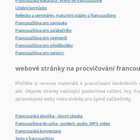
Francouzská literatura - knihy ve francouzštině
Učební pomůcky
Referáty a seminárky, maturitní otázky z francouzštiny
Francouzština pro samouky
Francouzština pro začátečníky
Francouzština pro nejmenší
Francouzština pro předškoláky
Francouzština pro seniory
webové stránky na procvičování francou
Přečtěte si recenze materiálů k procvičování konkrétních 
atd. Objevte stránky nabízející poslechová cvičení, hry,
zpravodajské weby nebo stránky pro úplné začátečníky.
Francouzská slovíčka - slovní zásoba
Francouzština do ucha - poslech, audio, MP3, video
Francouzská konverzace
Testy z francouzštiny