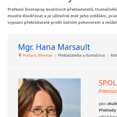
Sedlčany
Profesní životopisy kvalitních překladatelů, tlumočník
Ústí nad Orlicí
musíte důvěřovat a je užitečné znát jeho vzdělání, pra
vypsaní překladatelé prošli ústním pohovorem a můžet
Mgr. Hana Marsault
Praha 6, Břevnov
|
Překladatelka a tlumočnice
|
Mat
SPOL
francouz
Jako
zkuš
Překlady
velice bav