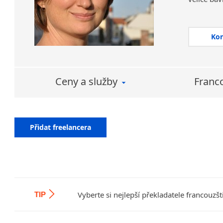
Kromě pr
přepis a
podoby 
Ko
kontaktov
Ctím zása
jazyka. P
Ceny a služby
Franc
korektu
výsledku.
Přidat freelancera
Vyberte si nejlepší překladatele francouzš
TIP