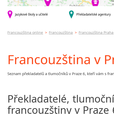
Praha 4
Praha 5
Praha 6
Jazykové školy a učitelé
Překladatelské agentury
Praha 8
Praha 9
Francouzština online
>
Francouzština
>
Francouzština Praha
Praha 10
krajská města
Brno
Francouzština v P
Plzeň
Olomouc
Zlín
Seznam překladatelů a tlumočníků v Praze 6, kteří vám s f
Karlovy Vary
Jihlava
malá města podle abecedy
Brandýs nad Labem-Stará Boleslav
Překladatelé,
tlumoční
Dačice
francouzštiny
v
Praze
Havlíčkův Brod
Kounice