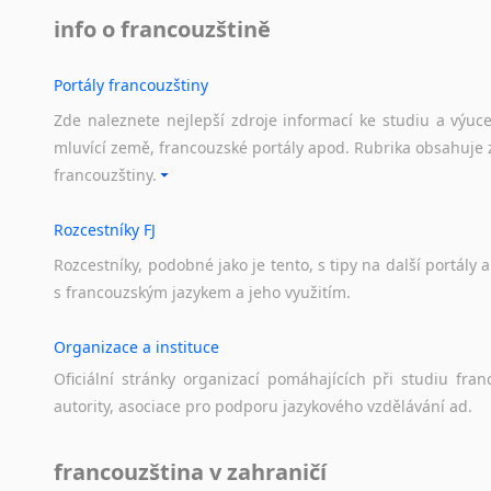
info o francouzštině
Portály francouzštiny
Zde naleznete nejlepší zdroje informací ke studiu a výuc
mluvící země, francouzské portály apod. Rubrika obsahuje 
francouzštiny.
Rozcestníky FJ
Rozcestníky,
podobné
jako
je
tento,
s
tipy
na
další
portály
a
s
francouzským
jazykem
a
jeho
využitím.
Organizace a instituce
Oficiální
stránky
organizací
pomáhajících
při
studiu
fran
autority,
asociace
pro
podporu
jazykového
vzdělávání
ad.
francouzština v zahraničí