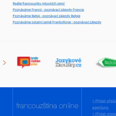
Reálie francouzsky mluvících zemí
Poznáváme Francii - poznávací zájezdy Francie
Poznáváme Belgii - poznávací zájezdy Belgie
Poznáváme ostatní země Frankofonie - poznávací zájezdy
+ Přidat přek
agenturu
+ Přidat novo