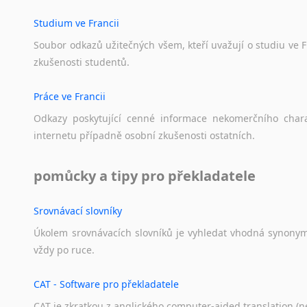
Studium ve Francii
Soubor
odkazů
užitečných
všem,
kteří
uvažují
o
studiu
ve
F
zkušenosti
studentů.
Práce ve Francii
Odkazy
poskytující
cenné
informace
nekomerčního
char
internetu
případně
osobní
zkušenosti
ostatních.
pomůcky a tipy pro překladatele
Srovnávací slovníky
Úkolem
srovnávacích
slovníků
je
vyhledat
vhodná
synony
vždy
po
ruce.
CAT - Software pro překladatele
CAT je zkratkou z anglického computer-aided translation (ne