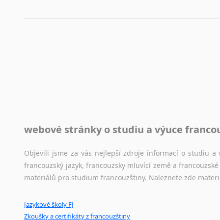
Každý dělá chyby a překlepy a kdo tvrdí, že ne, neříká p
využití moderního softwaru, jenž pravopisné, gramatické n
automaticky opravit.
Rady a návody pro překladatele
Toužíte započít překladatelskou dráhu, ale nevíte, jak na 
raději kvůli osobnímu perfekcionismu, vlastnosti každému p
raději zkontrolovat? V takovém případě jste na správném mí
Jazykové korpusy
webové stránky o studiu a výuce franco
Jazykový korpus je elektronický soubor autentických tex
korpusů, jež umožňují třeba vyhledávání slov a slovních spo
Objevili jsme za vás nejlepší zdroje informací o studiu 
původního zdroje textu.
francouzský jazyk, francouzsky mluvící země a francouzsk
materiálů pro studium francouzštiny. Naleznete zde materi
Ostatní pomůcky pro překladatele
Jazykové školy FJ
Mix
pomůcek,
jež
mají
potenciál
pomoci
překladateli
v
je
Zkoušky a certifikáty z francouzštiny
poradny
a
pravidla
pravopisu
nebo
stylistické
příručky.