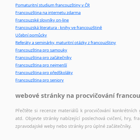
Pomaturitní studium francouzštiny v ČR
Francouzština na internetu zdarma
Francouzské slovníky on-line
Francouzská literatura - knihy ve francouzštině
Učební pomůcky
Referáty a seminárky, maturitní otázky z francouzštiny
Francouzština pro samouky
Francouzština pro začátečníky
Francouzština pro nejmenší
Francouzština pro předškoláky
Francouzština pro seniory
webové stránky na procvičování francou
Přečtěte si recenze materiálů k procvičování konkrétních 
atd. Objevte stránky nabízející poslechová cvičení, hry,
zpravodajské weby nebo stránky pro úplné začátečníky.