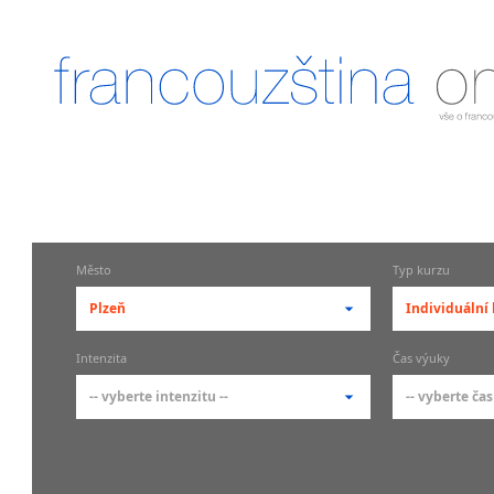
Město
Typ kurzu
Plzeň
Individuální
-- vyberte město --
-- vyberte 
Intenzita
Čas výuky
pražské městské části
základní 
-- vyberte intenzitu --
-- vyberte čas
Praha
Kurzy f
veřejno
Praha 1
-- vyberte intenzitu --
-- vyberte
Individ
Praha 10
1-2 hodiny týdně
Ranní (zač
francou