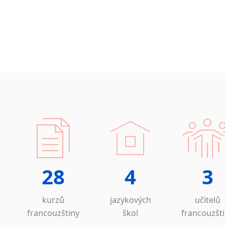
28
4
3
kurzů
jazykových
učitelů
francouzštiny
škol
francouzšt