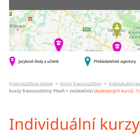
krajská města
3-4 hodiny týdně
Dopolední
Firemní
Brno
20 a více hodin týdně
Odpolední
Pomatu
Plzeň
francou
Večerní (z
Karlovy Vary
kurzy s v
Celodenní
malá města podle abecedy
Online 
Sedlčany
Letní k
Intenzi
specifick
Jazykové školy a učitelé
Překladatelské agentury
Francou
Konver
francou
Francouzština online
>
Kurzy francouzštiny
>
Individuální k
kurzy francouzštiny Plzeň + začátečníci
(Nalezených kurzů: 1)
Individuální kurzy