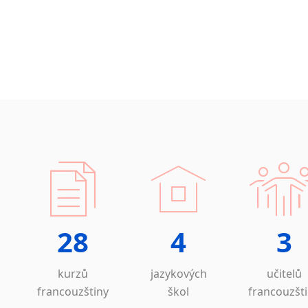
28
4
3
kurzů
jazykových
učitelů
francouzštiny
škol
francouzšt