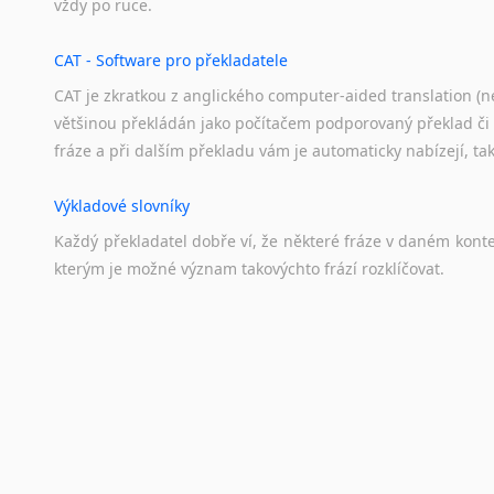
vždy
po
ruce.
CAT - Software pro překladatele
CAT je zkratkou z anglického computer-aided translation (ne
většinou překládán jako počítačem podporovaný překlad či
fráze a při dalším překladu vám je automaticky nabízejí, ta
Výkladové slovníky
Každý
překladatel
dobře
ví,
že
některé
fráze
v
daném
kont
kterým
je
možné
význam
takovýchto
frází
rozklíčovat.
Překladové slovníky
Slovník, největší přítel každého překladatele. A jelikož
kvalitních online překladových slovníků již nemusíte únavn
frázi a dřív, než řeknete švec, vyskočí vám hledaný výraz.
Korektory pravopisu pro překladatele