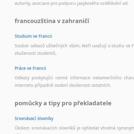
autority,
asociace
pro
podporu
jazykového
vzdělávání
ad.
francouzština v zahraničí
Studium ve Francii
Soubor
odkazů
užitečných
všem,
kteří
uvažují
o
studiu
ve
F
zkušenosti
studentů.
Práce ve Francii
Odkazy
poskytující
cenné
informace
nekomerčního
char
internetu
případně
osobní
zkušenosti
ostatních.
pomůcky a tipy pro překladatele
Srovnávací slovníky
Úkolem
srovnávacích
slovníků
je
vyhledat
vhodná
synony