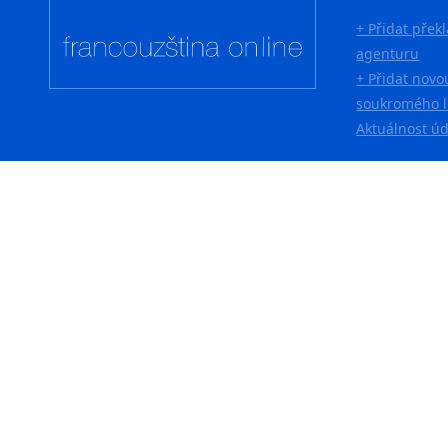
+ Přidat přek
agenturu
+ Přidat novo
soukromého l
Aktuálnost ú