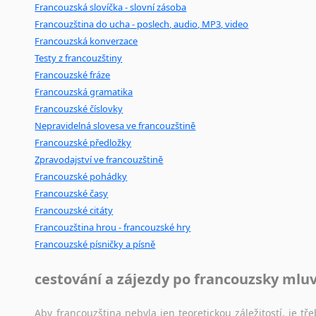
Francouzská slovíčka - slovní zásoba
Francouzština do ucha - poslech, audio, MP3, video
Francouzská konverzace
Testy z francouzštiny
Francouzské fráze
Francouzská gramatika
Francouzské číslovky
Nepravidelná slovesa ve francouzštině
Francouzské předložky
Zpravodajství ve francouzštině
Francouzské pohádky
Francouzské časy
Francouzské citáty
Francouzština hrou - francouzské hry
Francouzské písničky a písně
cestování a zájezdy po francouzsky mlu
Aby francouzština nebyla jen teoretickou záležitostí, je tře