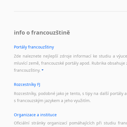
info o francouzštině
Portály francouzštiny
Zde naleznete nejlepší zdroje informací ke studiu a výuc
mluvící země, francouzské portály apod. Rubrika obsahuje 
francouzštiny.
Rozcestníky FJ
Rozcestníky,
podobné
jako
je
tento,
s
tipy
na
další
portály
a
s
francouzským
jazykem
a
jeho
využitím.
Organizace a instituce
Oficiální
stránky
organizací
pomáhajících
při
studiu
fran