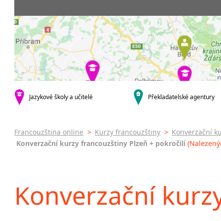
krajská města
3-4 hodiny týdně
Dopolední
Firemní
Brno
20 a více hodin týdně
Odpolední
Pomatu
Plzeň
francou
Večerní (z
Karlovy Vary
kurzy s v
Celodenní
malá města podle abecedy
Online 
Sedlčany
Letní k
Intenzi
specifick
Jazykové školy a učitelé
Překladatelské agentury
Francou
Konver
francou
Francouzština online
>
Kurzy francouzštiny
>
Konverzační ku
Konverzační kurzy francouzštiny Plzeň + pokročilí
(Nalezenýc
Konverzační kurzy