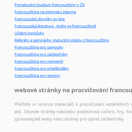
Pomaturitní studium francouzštiny v ČR
Francouzština na internetu zdarma
Francouzské slovníky on-line
Francouzská literatura - knihy ve francouzštině
Učební pomůcky
Referáty a seminárky, maturitní otázky z francouzštiny
Francouzština pro samouky
Francouzština pro začátečníky
Francouzština pro nejmenší
Francouzština pro předškoláky
Francouzština pro seniory
webové stránky na procvičování francou
Přečtěte si recenze materiálů k procvičování konkrétních 
atd. Objevte stránky nabízející poslechová cvičení, hry,
zpravodajské weby nebo stránky pro úplné začátečníky.