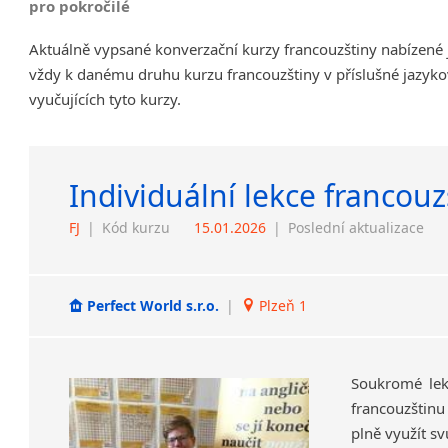
pro pokročilé
Aktuálně vypsané konverzační kurzy francouzštiny nabízené 
vždy k danému druhu kurzu francouzštiny v příslušné jazyko
vyučujících tyto kurzy.
Individuální lekce francouz
FJ
|
Kód kurzu
15.01.2026
|
Poslední aktualizace
Perfect World s.r.o.
|
Plzeň 1
Soukromé lekc
francouzštinu
plně využít sv