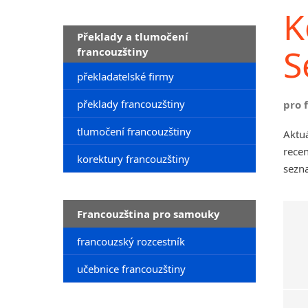
K
Překlady a tlumočení
S
francouzštiny
překladatelské firmy
překlady francouzštiny
pro 
tlumočení francouzštiny
Aktu
recen
korektury francouzštiny
sezna
Francouzština pro samouky
francouzský rozcestník
učebnice francouzštiny