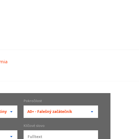
Pokročilost
tiny
A0+ - Falešný začátečník
-- vyberte pokročilost --
Klíčové slovo
zů
kurz je pro studenty
pokročilosti