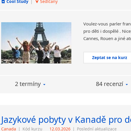
Cool Study
|
Sedlčany
Voulez-vous parler fran
pro děti i dospělé . Nice
Zeptat se na kurz
2 termíny
84 recenzí
Jazykové pobyty v Kanadě pro dě
Canada
|
Kód kurzu
12.03.2026
|
Poslední aktualizace