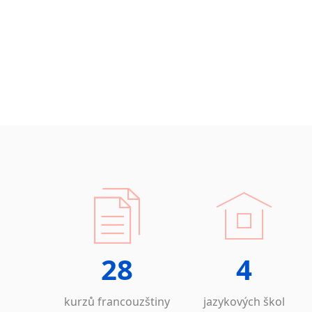
28
4
kurzů francouzštiny
jazykových škol