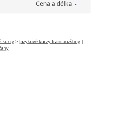
Cena a délka
é kurzy
>
Jazykové kurzy francouzštiny
|
čany