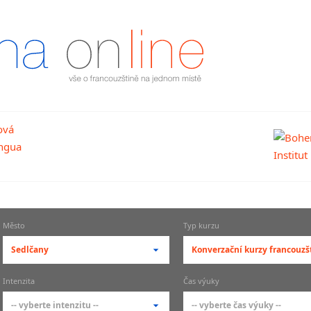
Město
Typ kurzu
Sedlčany
Konverzační kurzy francouzš
-- vyberte město --
-- vyberte typ --
Intenzita
Čas výuky
pražské městské části
základní členění kur
-- vyberte intenzitu --
-- vyberte čas výuky --