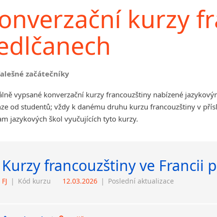
onverzační kurzy fr
edlčanech
falešné začátečníky
álně vypsané konverzační kurzy francouzštiny nabízené jazykový
ze od studentů; vždy k danému druhu kurzu francouzštiny v přís
m jazykových škol vyučujících tyto kurzy.
Kurzy francouzštiny ve Francii p
FJ
|
Kód kurzu
12.03.2026
|
Poslední aktualizace