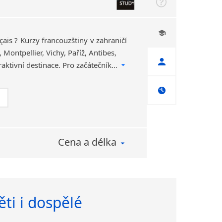
çais ? Kurzy francouzštiny v zahraničí
, Montpellier, Vichy, Paříž, Antibes,
Cannes, Rouen a jiné atraktivní destinace. Pro začátečníky i pokročilé.
Cena a délka
ti i dospělé