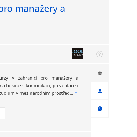
 pro manažery a
kurzy v zahraničí pro manažery a
na business komunikaci, prezentace i
vyjednávání. Efektivní studium v mezinárodním prostředí vám pomůže posílit jazyk i kariéru. Zajímavé destinace. Osobní přístup.