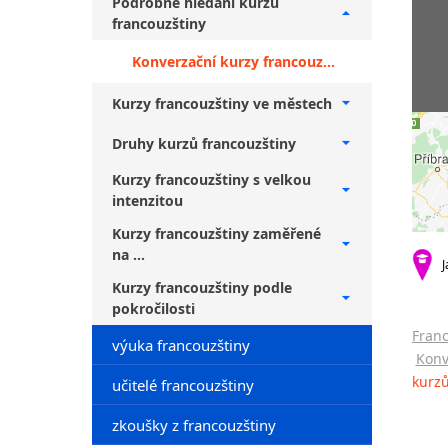
Podrobné hledání kurzů
francouzštiny
Konverzační kurzy francouzštiny Sedlčany + falešní začátečníci
Kurzy francouzštiny ve městech
Druhy kurzů francouzštiny
Kurzy francouzštiny s velkou
intenzitou
Kurzy francouzštiny zaměřené
na ...
J
Kurzy francouzštiny podle
pokročilosti
Franc
výuka francouzštiny
Konv
kurzů
učitelé francouzštiny
zkoušky z francouzštiny