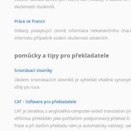
zkušenosti
studentů.
Práce ve Francii
Odkazy
poskytující
cenné
informace
nekomerčního
char
internetu
případně
osobní
zkušenosti
ostatních.
pomůcky a tipy pro překladatele
Srovnávací slovníky
Úkolem
srovnávacích
slovníků
je
vyhledat
vhodná
synony
vždy
po
ruce.
CAT - Software pro překladatele
CAT je zkratkou z anglického computer-aided translation (ne
většinou překládán jako počítačem podporovaný překlad či
fráze a při dalším překladu vám je automaticky nabízejí, ta