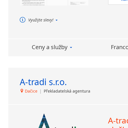
Využijte slevy!
Strojový překlad + posteditace
(úspora Vašich nákladů)
Používáme software
TRADOS – zvlášť vysoká
Ceny a služby
Franco
úspora nákladů v případě
opakovaného překladu
podobných dokumentů
A-tradi s.r.o.
Dačice
|
Překladatelská agentura
A-tra