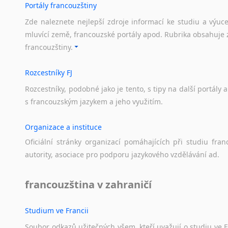
Portály francouzštiny
Zde naleznete nejlepší zdroje informací ke studiu a výuc
mluvící země, francouzské portály apod. Rubrika obsahuje 
francouzštiny.
Rozcestníky FJ
Rozcestníky,
podobné
jako
je
tento,
s
tipy
na
další
portály
a
s
francouzským
jazykem
a
jeho
využitím.
Organizace a instituce
Oficiální
stránky
organizací
pomáhajících
při
studiu
fran
autority,
asociace
pro
podporu
jazykového
vzdělávání
ad.
francouzština v zahraničí
Studium ve Francii
Soubor
odkazů
užitečných
všem,
kteří
uvažují
o
studiu
ve
F