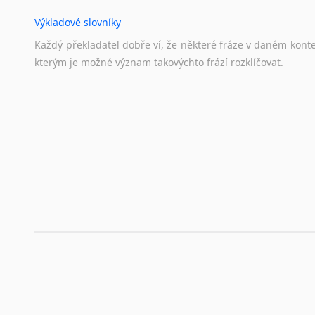
Výkladové slovníky
Každý
překladatel
dobře
ví,
že
některé
fráze
v
daném
kont
kterým
je
možné
význam
takovýchto
frází
rozklíčovat.
Překladové slovníky
Slovník, největší přítel každého překladatele. A jelikož
kvalitních online překladových slovníků již nemusíte únavn
frázi a dřív, než řeknete švec, vyskočí vám hledaný výraz.
Korektory pravopisu pro překladatele
Každý dělá chyby a překlepy a kdo tvrdí, že ne, neříká p
využití moderního softwaru, jenž pravopisné, gramatické n
automaticky opravit.
Rady a návody pro překladatele
Toužíte započít překladatelskou dráhu, ale nevíte, jak na 