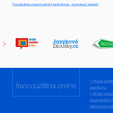
Poznáváme ostatní země Frankofonie - poznávací zájezdy
+ Přidat přek
agenturu
+ Přidat novo
soukromého l
Aktuálnost ú