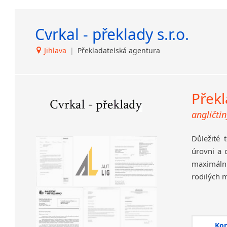
Cvrkal - překlady s.r.o.
Jihlava
|
Překladatelská agentura
Překl
angličtin
Důležité 
úrovni a 
maximáln
rodilých m
Ko