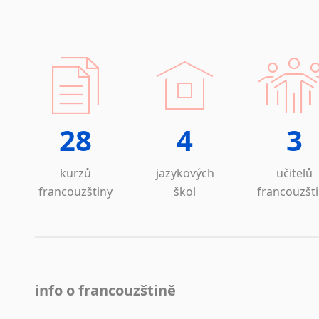
28
4
3
kurzů
jazykových
učitelů
francouzštiny
škol
francouzšt
info o francouzštině