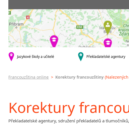
krajská města
specialist
Jihlava
malá města podle abecedy
Dačice
Jazykové školy a učitelé
Překladatelské agentury
Francouzština online
>
Korektury francouzštiny
(Nalezených 
Korektury francou
Překladatelské agentury, sdružení překladatelů a tlumočníků,