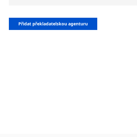
prováděl 
diktafonu
je již pře
Přidat překladatelskou agenturu
či korekt