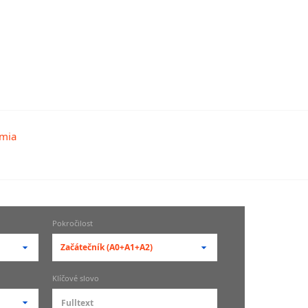
Pokročilost
Začátečník (A0+A1+A2)
-- vyberte pokročilost --
Klíčové slovo
zů
kurz je pro studenty
pokročilosti