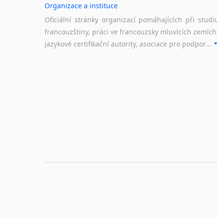
Organizace a instituce
Oficiální stránky organizací pomáhajících při studi
francouzštiny, práci ve francouzsky mluvících zemích
jazykové certifikační autority, asociace pro podporu jazykového vzdělávání ad.