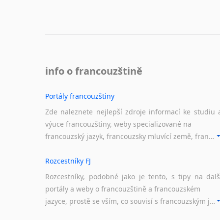
info o francouzštině
Portály francouzštiny
Zde naleznete nejlepší zdroje informací ke studiu 
výuce francouzštiny, weby specializované na
francouzský jazyk, francouzsky mluvící země, francouzské portály apod. Rubrika obsahuje zejména komplexní a maximálně kvalitní stránky využitelné ke studiu francouzštiny.
Rozcestníky FJ
Rozcestníky, podobné jako je tento, s tipy na dalš
portály a weby o francouzštině a francouzském
jazyce, prostě se vším, co souvisí s francouzským jazykem a jeho využitím.