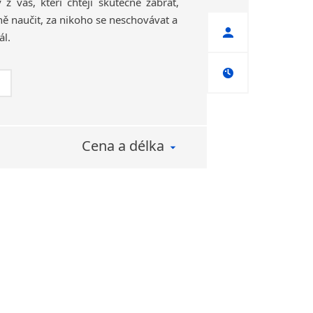
z vás, kteří chtějí skutečně zabrat,
ě naučit, za nikoho se neschovávat a
ál.
Cena a délka