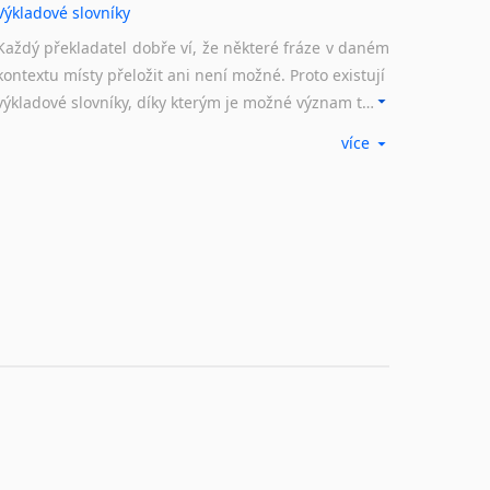
Výkladové slovníky
Každý překladatel dobře ví, že některé fráze v daném
kontextu místy přeložit ani není možné. Proto existují
výkladové slovníky, díky kterým je možné význam takovýchto frází rozklíčovat.
více
Překladové slovníky
Slovník, největší přítel každého překladatele. A jelikož
žijeme ve 21. století, běžným knižním slovníkům již
odzvonilo. Pomocí kvalitních online překladových slovníků již nemusíte únavně listovat alfabetickým schématem uspořádání, stačí napsat vstupní frázi a dřív, než řeknete švec, vyskočí vám hledaný výraz.
Korektory pravopisu pro překladatele
Každý dělá chyby a překlepy a kdo tvrdí, že ne, neříká
pravdu. Překladatelé dneška na rozdíl od svých
předchůdců mají možnost využití moderního softwaru, jenž pravopisné, gramatické nebo stylistické chyby a všudypřítomné překlepy dokáže vyhledat a automaticky opravit.
Rady a návody pro překladatele