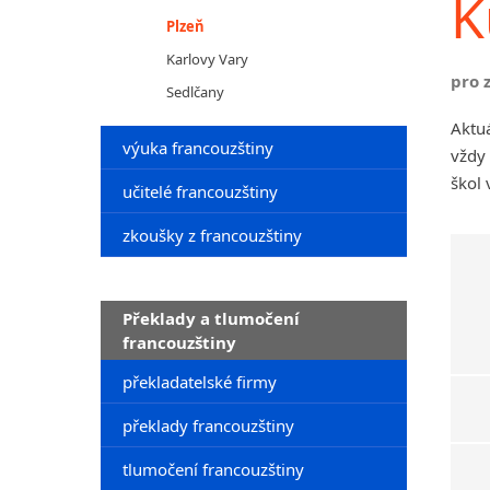
K
Plzeň
Karlovy Vary
pro 
Sedlčany
Aktuá
výuka francouzštiny
vždy
škol 
učitelé francouzštiny
zkoušky z francouzštiny
Překlady a tlumočení
francouzštiny
překladatelské firmy
překlady francouzštiny
tlumočení francouzštiny