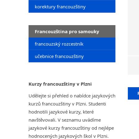
korektury francouzštiny
Francouzština pro samouky
francouzský rozcestník
učebnice francouzštiny
Kurzy francouzštiny v Plzni
Udělejte si přehled o nabídce jazykových
kurzů francouzštiny v Plzni. Studenti
hodnotili jazykové kurzy, které
navštěvovali. V seznamu uvádíme
jazykové kurzy francouzštiny od nejlépe
hodnocených jazykových škol v Plzni.