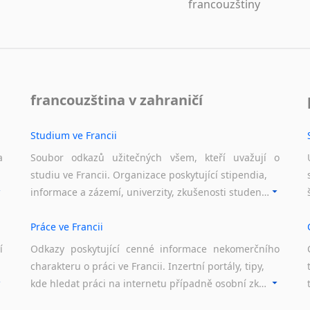
francouzštiny
francouzština v zahraničí
Studium ve Francii
a
Soubor odkazů užitečných všem, kteří uvažují o
studiu ve Francii. Organizace poskytující stipendia,
informace a zázemí, univerzity, zkušenosti studentů.
Práce ve Francii
í
Odkazy poskytující cenné informace nekomerčního
charakteru o práci ve Francii. Inzertní portály, tipy,
kde hledat práci na internetu případně osobní zkušenosti ostatních.