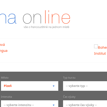
Město
Typ kurzu
Plzeň
-- vyberte typ --
-- vyberte město --
-- vyberte typ --
Intenzita
Čas výuky
pražské městské části
základní členění kur
-- vyberte intenzitu --
-- vyberte čas výuky --