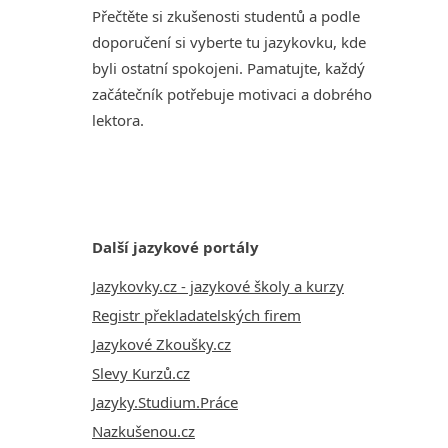
Přečtěte si zkušenosti studentů a podle
doporučení si vyberte tu jazykovku, kde
byli ostatní spokojeni. Pamatujte, každý
začátečník potřebuje motivaci a dobrého
lektora.
Další jazykové portály
Jazykovky.cz - jazykové školy a kurzy
Registr překladatelských firem
Jazykové Zkoušky.cz
Slevy Kurzů.cz
Jazyky.Studium.Práce
Nazkušenou.cz