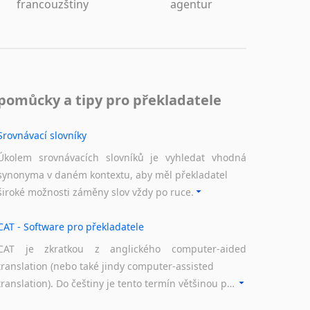
francouzštiny
agentur
pomůcky a tipy pro překladatele
Srovnávací slovníky
Úkolem srovnávacích slovníků je vyhledat vhodná
synonyma v daném kontextu, aby měl překladatel
široké možnosti záměny slov vždy po ruce.
CAT - Software pro překladatele
CAT je zkratkou z anglického computer-aided
translation (nebo také jindy computer-assisted
translation). Do češtiny je tento termín většinou překládán jako počítačem podporovaný překlad či překlad podporovaný počítačem. Nástroje CAT ukládají překládané fráze a při dalším překladu vám je automaticky nabízejí, takže se již nemusíte zdržovat s jejich dalším překládáním.