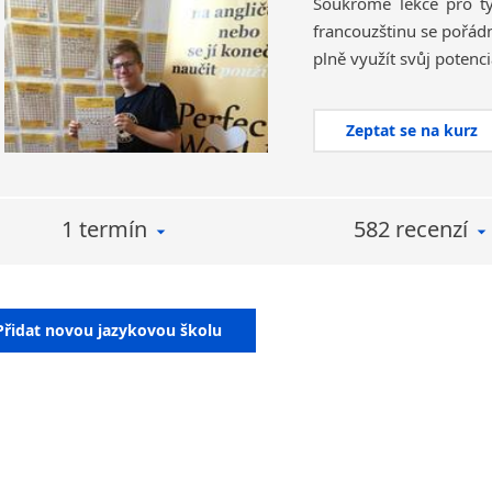
Soukromé lekce pro ty 
francouzštinu se pořádn
plně využít svůj potenci
Zeptat se na kurz
1 termín
582 recenzí
Přidat novou jazykovou školu