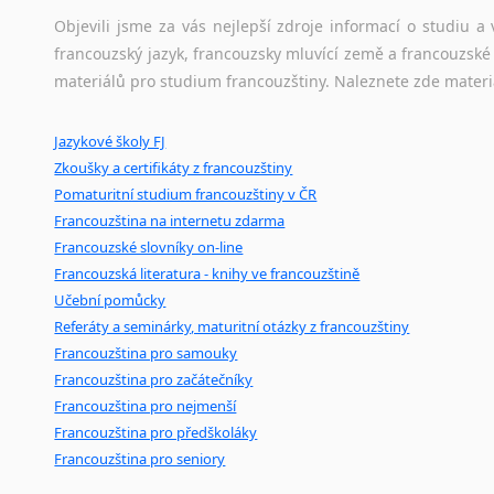
Amharština
korpusů, jež umožňují třeba vyhledávání slov a slovních spo
Objevili jsme za vás nejlepší zdroje informací o studiu 
Arabština
původního zdroje textu.
francouzský jazyk, francouzsky mluvící země a francouzsk
Aramejština
materiálů pro studium francouzštiny. Naleznete zde materi
Arménština
Ostatní pomůcky pro překladatele
Avarština
Jazykové školy FJ
Mix
pomůcek,
jež
mají
potenciál
pomoci
překladateli
v
je
Azerbajdžánština
Zkoušky a certifikáty z francouzštiny
poradny
a
pravidla
pravopisu
nebo
stylistické
příručky.
Bambarština
Pomaturitní studium francouzštiny v ČR
Bantuské jazyky
Francouzština na internetu zdarma
Barmština
Francouzské slovníky on-line
Baskičtina
Francouzská literatura - knihy ve francouzštině
Běloruština
Učební pomůcky
Bengálština
Referáty a seminárky, maturitní otázky z francouzštiny
Bosenština
Francouzština pro samouky
Francouzština pro začátečníky
Bulharština
Francouzština pro nejmenší
Burjatština
Francouzština pro předškoláky
Čagatajské jazyky
Francouzština pro seniory
Čečenština