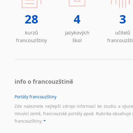
Lezginština
Lingala
28
4
3
Litevština
Lotyšština
kurzů
jazykových
učitelů
Luba
francouzštiny
škol
francouzšt
Makedonština
Malajština
Malgaština
Malinština
Maltština
Maorština
info o francouzštině
Megrelština
Moldavština
Portály francouzštiny
Mongolština
Zde naleznete nejlepší zdroje informací ke studiu a výuc
Nepálština
mluvící země, francouzské portály apod. Rubrika obsahuje 
Nilosaharské jazyky
francouzštiny.
Nizozemština