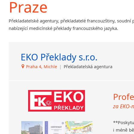
Praze
Amharština
Arabština
Překladatelské agentury, překladatelé francouzštiny, soudní 
Aramejština
nabízející medicínské překlady francouzského jazyka.
Arménština
Avarština
Azerbajdžánština
EKO Překlady s.r.o.
Bambarština
Bantuské jazyky
Praha 4, Michle
|
Překladatelská agentura
Barmština
Baskičtina
Běloruština
Bengálština
Profe
Bosenština
za EKO-
Bulharština
Burjatština
**Poskyt
Čagatajské jazyky
i méně bě
Čečenština