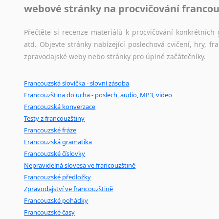
Černohorština
webové stránky na procvičování francou
Dánština
Darí
Přečtěte si recenze materiálů k procvičování konkrétních 
Esperanto
atd. Objevte stránky nabízející poslechová cvičení, hry,
Estonština
zpravodajské weby nebo stránky pro úplné začátečníky.
Faerština
Fidžijština
Francouzská slovíčka - slovní zásoba
Filipínské jazyky
Francouzština do ucha - poslech, audio, MP3, video
Finština
Francouzská konverzace
Fulbština
Testy z francouzštiny
Gaelština
Francouzské fráze
Gruzínština
Francouzská gramatika
Hebrejština
Francouzské číslovky
Nepravidelná slovesa ve francouzštině
Hindština
Francouzské předložky
Chorvatština
Zpravodajství ve francouzštině
Indonéština
Francouzské pohádky
Irština
Francouzské časy
Islandština