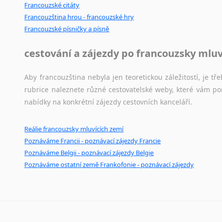
Francouzské citáty
Japonština
Francouzština hrou - francouzské hry
Jidiš
Francouzské písničky a písně
Kašmírština
Katalánština
cestování a zájezdy po francouzsky mlu
Kazaština
Kečuánština
Aby francouzština nebyla jen teoretickou záležitostí, je tře
Kmérština
rubrice naleznete různé cestovatelské weby, které vám po
Konžština
nabídky na konkrétní zájezdy cestovních kanceláří.
Korejština
Korsičtina
Reálie francouzsky mluvících zemí
Kumykština
Poznáváme Francii - poznávací zájezdy Francie
Kurdština
Poznáváme Belgii - poznávací zájezdy Belgie
Poznáváme ostatní země Frankofonie - poznávací zájezdy
Kyrgyzština
Laoština
Laponština
Latina
Lezginština