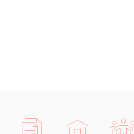
Islandština
Japonština
Jidiš
Kašmírština
Katalánština
Kazaština
Kečuánština
Kmérština
Konžština
Korejština
Korsičtina
Kumykština
Kurdština
Kyrgyzština
Laoština
Laponština
Latina