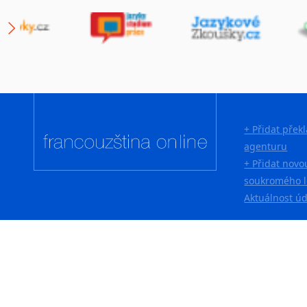
Lingala
Litevština
Lotyšština
Luba
Makedonština
Malajština
Malgaština
+ Přidat přek
Malinština
agenturu
Maltština
+ Přidat novo
Maorština
soukromého l
Megrelština
Aktuálnost ú
Moldavština
Mongolština
Nepálština
Nilosaharské jazyky
Nizozemština
Norština