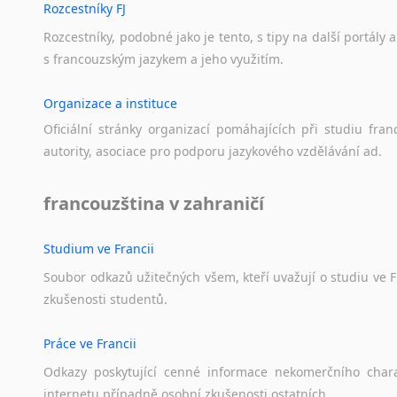
Norština
Rozcestníky FJ
Novořečtina
Rozcestníky,
podobné
jako
je
tento,
s
tipy
na
další
portály
a
Oromština
s
francouzským
jazykem
a
jeho
využitím.
Páli
Pandžábština
Organizace a instituce
Paštunština
Oficiální
stránky
organizací
pomáhajících
při
studiu
fran
Perština
autority,
asociace
pro
podporu
jazykového
vzdělávání
ad.
Portugalština
Retorománština
francouzština v zahraničí
Romština
Rumunština
Studium ve Francii
Sanskrt
Sinhalština
Soubor
odkazů
užitečných
všem,
kteří
uvažují
o
studiu
ve
F
zkušenosti
studentů.
Slovinština
Somálština
Práce ve Francii
Sóština
Srbština
Odkazy
poskytující
cenné
informace
nekomerčního
char
Staroslověnština
internetu
případně
osobní
zkušenosti
ostatních.