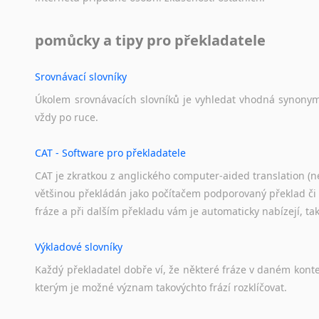
Svahilština
Švédština
pomůcky a tipy pro překladatele
Tádžičtina
Tahitština
Srovnávací slovníky
Tamilština
Úkolem
srovnávacích
slovníků
je
vyhledat
vhodná
synony
Tatarština
vždy
po
ruce.
Thajština
Tibetština
CAT - Software pro překladatele
Tigriňňa
CAT je zkratkou z anglického computer-aided translation (ne
Turečtina
většinou překládán jako počítačem podporovaný překlad či
Turkménština
fráze a při dalším překladu vám je automaticky nabízejí, ta
Ujgurština
Urdština
Výkladové slovníky
Uzbečtina
Každý
překladatel
dobře
ví,
že
některé
fráze
v
daném
kont
Vietnamština
kterým
je
možné
význam
takovýchto
frází
rozklíčovat.
Wolof
Znakový jazyk