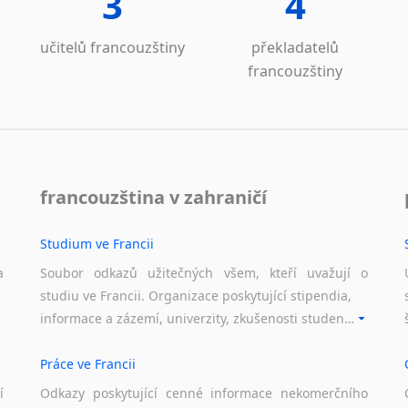
3
4
Laoština
Laponština
učitelů francouzštiny
překladatelů
Latina
francouzštiny
Lezginština
Lingala
Litevština
Lotyšština
Luba
francouzština v zahraničí
Makedonština
Malajština
Studium ve Francii
Malgaština
Malinština
a
Soubor odkazů užitečných všem, kteří uvažují o
Maltština
studiu ve Francii. Organizace poskytující stipendia,
Maorština
informace a zázemí, univerzity, zkušenosti studentů.
Megrelština
Moldavština
Práce ve Francii
Mongolština
í
Odkazy poskytující cenné informace nekomerčního