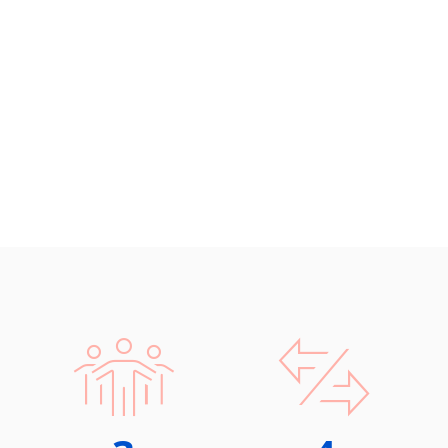
Chorvatština
Indonéština
Irština
Islandština
Japonština
Jidiš
Kašmírština
Katalánština
Kazaština
Kečuánština
Kmérština
Konžština
Korejština
Korsičtina
Kumykština
Kurdština
Kyrgyzština