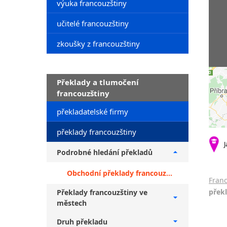
výuka francouzštiny
učitelé francouzštiny
zkoušky z francouzštiny
Překlady a tlumočení
francouzštiny
překladatelské firmy
překlady francouzštiny
J
Podrobné hledání překladů
Obchodní překlady francouzštiny + překlady do slovenštiny
Franc
přek
Překlady francouzštiny ve
městech
Druh překladu