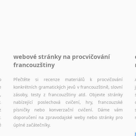
Sóština
Srbština
Staroslověnština
Svahilština
Švédština
Tádžičtina
Tahitština
webové stránky na procvičování
Tamilština
francouzštiny
Tatarština
Thajština
o
Přečtěte si recenze materiálů k procvičování
Tibetština
e
konkrétních gramatických jevů v francouzštině, slovní
Tigriňňa
,
zásoby, testy z francouzštiny atd. Objevte stránky
Turečtina
.
nabízející poslechová cvičení, hry, francouzské
Turkménština
z
písničky nebo konverzační cvičení. Dáme vám
.
doporučení na zpravodajské weby nebo stránky pro
Ujgurština
é
úplné začátečníky.
Urdština
Uzbečtina