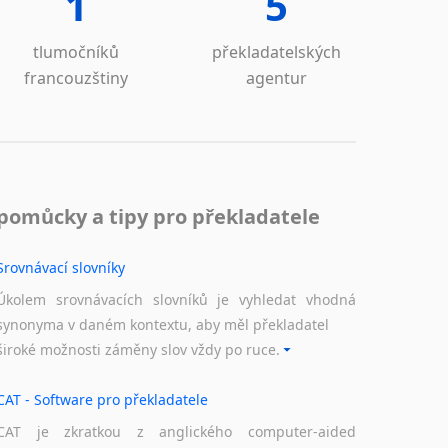
1
5
tlumočníků
překladatelských
francouzštiny
agentur
pomůcky a tipy pro překladatele
Srovnávací slovníky
Úkolem srovnávacích slovníků je vyhledat vhodná
synonyma v daném kontextu, aby měl překladatel
široké možnosti záměny slov vždy po ruce.
CAT - Software pro překladatele
CAT je zkratkou z anglického computer-aided