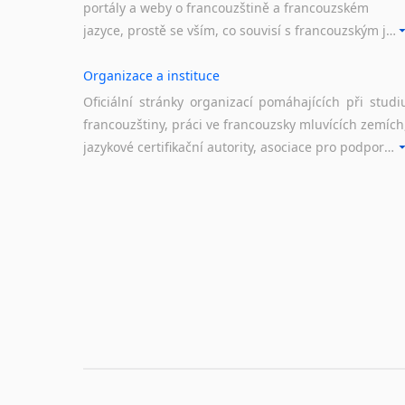
portály a weby o francouzštině a francouzském
jazyce, prostě se vším, co souvisí s francouzským jazykem a jeho využitím.
Organizace a instituce
Oficiální stránky organizací pomáhajících při studi
francouzštiny, práci ve francouzsky mluvících zemích
jazykové certifikační autority, asociace pro podporu jazykového vzdělávání ad.