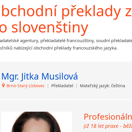
Afrikánština
bchodní překlady z
Ústí nad Orlicí
Ajmarština
Akebu
o slovenštiny
Albánština
Amharština
Arabština
adatelské agentury, překladatelé francouzštiny, soudní překladate
Aramejština
čníků nabízející obchodní překlady francouzského jazyka.
Arménština
Avarština
Azerbajdžánština
Mgr. Jitka Musilová
Bambarština
Bantuské jazyky
Brno-Starý Lískovec
|
Překladatel
|
Mateřský jazyk: čeština
Barmština
Baskičtina
Běloruština
Profesionáln
Bengálština
Bosenština
již 18 let praxe - bě
Bulharština