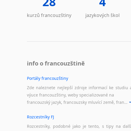
28
4
kurzů francouzštiny
jazykových škol
info o francouzštině
Portály francouzštiny
Zde naleznete nejlepší zdroje informací ke studiu 
výuce francouzštiny, weby specializované na
francouzský jazyk, francouzsky mluvící země, francouzské portály apod. Rubrika obsahuje zejména komplexní a maximálně kvalitní stránky využitelné ke studiu francouzštiny.
Rozcestníky FJ
Rozcestníky, podobné jako je tento, s tipy na dalš