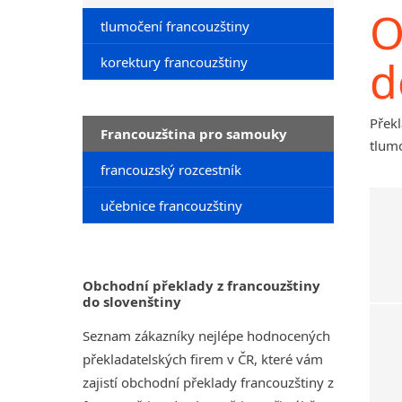
O
tlumočení francouzštiny
d
korektury francouzštiny
Překl
Francouzština pro samouky
tlumo
francouzský rozcestník
učebnice francouzštiny
Obchodní překlady z francouzštiny
do slovenštiny
Seznam zákazníky nejlépe hodnocených
překladatelských firem v ČR, které vám
zajistí obchodní překlady francouzštiny z