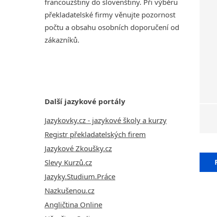
francouzštiny do slovenštiny. Při výběru
překladatelské firmy věnujte pozornost
počtu a obsahu osobních doporučení od
zákazníků.
Další jazykové portály
Jazykovky.cz - jazykové školy a kurzy
Registr překladatelských firem
Jazykové Zkoušky.cz
Slevy Kurzů.cz
Jazyky.Studium.Práce
Nazkušenou.cz
Angličtina Online