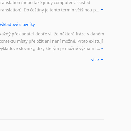
translation (nebo také jindy computer-assisted
translation). Do češtiny je tento termín většinou překládán jako počítačem podporovaný překlad či překlad podporovaný počítačem. Nástroje CAT ukládají překládané fráze a při dalším překladu vám je automaticky nabízejí, takže se již nemusíte zdržovat s jejich dalším překládáním.
Výkladové slovníky
Každý překladatel dobře ví, že některé fráze v daném
kontextu místy přeložit ani není možné. Proto existují
výkladové slovníky, díky kterým je možné význam takovýchto frází rozklíčovat.
více
Překladové slovníky
Slovník, největší přítel každého překladatele. A jelikož
žijeme ve 21. století, běžným knižním slovníkům již
odzvonilo. Pomocí kvalitních online překladových slovníků již nemusíte únavně listovat alfabetickým schématem uspořádání, stačí napsat vstupní frázi a dřív, než řeknete švec, vyskočí vám hledaný výraz.
Korektory pravopisu pro překladatele
Každý dělá chyby a překlepy a kdo tvrdí, že ne, neříká
pravdu. Překladatelé dneška na rozdíl od svých
předchůdců mají možnost využití moderního softwaru, jenž pravopisné, gramatické nebo stylistické chyby a všudypřítomné překlepy dokáže vyhledat a automaticky opravit.