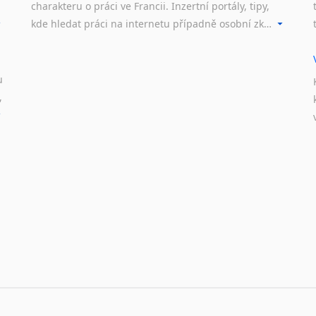
Nepálština
charakteru o práci ve Francii. Inzertní portály, tipy,
Nilosaharské jazyky
kde hledat práci na internetu případně osobní zkušenosti ostatních.
Nizozemština
Norština
Novořečtina
u
Oromština
,
Páli
Pandžábština
Paštunština
Perština
Portugalština
Retorománština
Romština
Rumunština
Sanskrt
Sinhalština
Slovinština
Somálština