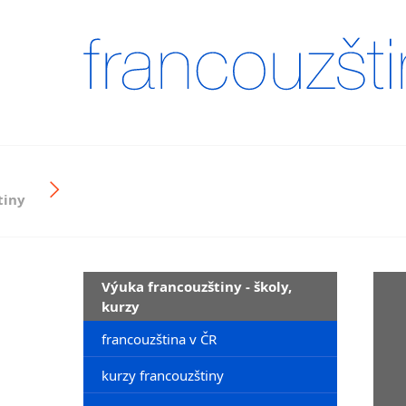
tiny
Výuka francouzštiny - školy,
kurzy
francouzština v ČR
kurzy francouzštiny