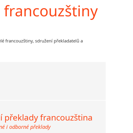
 francouzštiny
lé francouzštiny, sdružení překladatelů a
í překlady francouzština
žné i odborné překlady