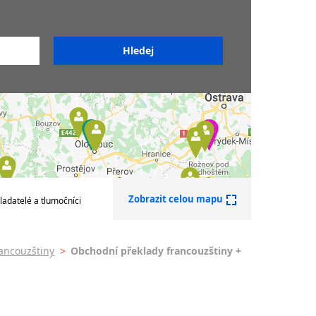
Překladatelé francouzštiny
Soudní překladatelé
francouzštiny
Sdružení překladatelů a
tlumočníků
zštiny
zštiny
Zobrazit celou mapu
ladatelé a tlumočníci
nek -
ancouzštiny
>
Obchodní překlady francouzštiny +