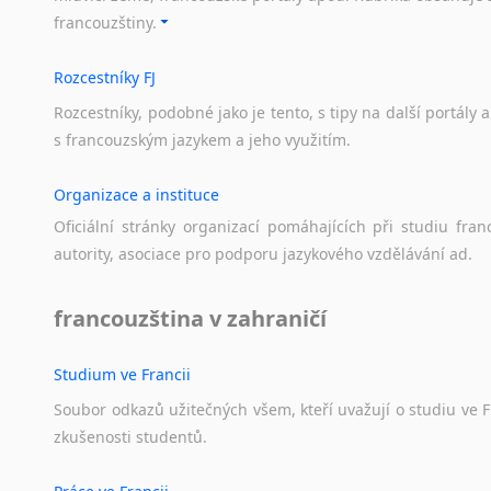
Amharština
Arabštin
francouzštiny.
Arabština
Chorvatš
Aramejština
Rumunšti
Rozcestníky FJ
Arménština
Litevština
Rozcestníky,
podobné
jako
je
tento,
s
tipy
na
další
portály
a
Slovinštin
Avarština
s
francouzským
jazykem
a
jeho
využitím.
Bosenštin
Azerbajdžánština
Lotyština
Bambarština
Organizace a instituce
Srbština
Bantuské jazyky
Oficiální
stránky
organizací
pomáhajících
při
studiu
fran
Bulharšt
Barmština
autority,
asociace
pro
podporu
jazykového
vzdělávání
ad.
Maďaršti
Baskičtina
Švédština
Běloruština
francouzština v zahraničí
Čínština
Bengálština
Makedon
Bosenština
Turečtina
Studium ve Francii
Bulharština
Dánština
Burjatština
Soubor
odkazů
užitečných
všem,
kteří
uvažují
o
studiu
ve
F
Moldavšti
Čagatajské jazyky
zkušenosti
studentů.
Ukrajinš
Čečenština
Estonštin