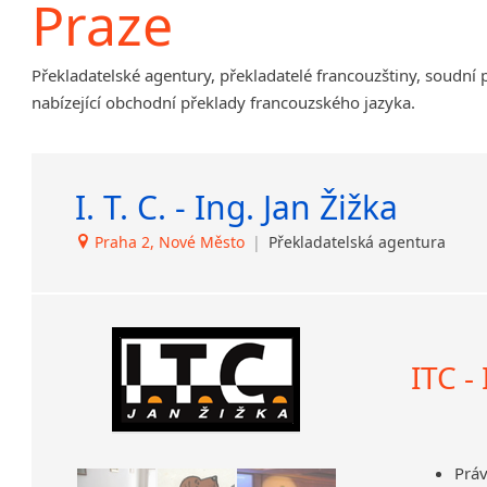
Praze
Amharština
Arabština
Překladatelské agentury, překladatelé francouzštiny, soudní 
Aramejština
nabízející obchodní překlady francouzského jazyka.
Arménština
Avarština
Azerbajdžánština
I. T. C. - Ing. Jan Žižka
Bambarština
Bantuské jazyky
Praha 2, Nové Město
|
Překladatelská agentura
Barmština
Baskičtina
Běloruština
Bengálština
Bosenština
ITC -
Bulharština
Burjatština
Čagatajské jazyky
Práv
Čečenština