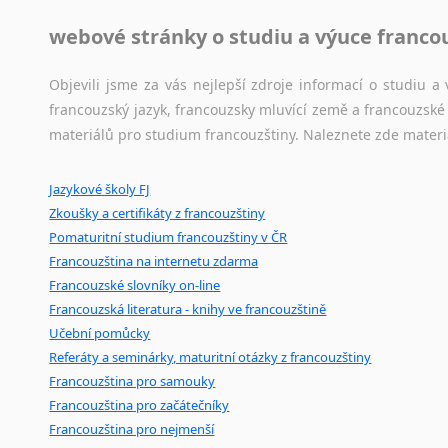
Lingala
Jazykové korpusy
webové stránky o studiu a výuce franco
Litevština
Jazykový korpus je elektronický soubor autentických tex
Lotyšština
korpusů, jež umožňují třeba vyhledávání slov a slovních spo
Objevili jsme za vás nejlepší zdroje informací o studiu 
Luba
původního zdroje textu.
francouzský jazyk, francouzsky mluvící země a francouzsk
Makedonština
materiálů pro studium francouzštiny. Naleznete zde materi
Malajština
Ostatní pomůcky pro překladatele
Malgaština
Jazykové školy FJ
Mix
pomůcek,
jež
mají
potenciál
pomoci
překladateli
v
je
Malinština
Zkoušky a certifikáty z francouzštiny
poradny
a
pravidla
pravopisu
nebo
stylistické
příručky.
Maltština
Pomaturitní studium francouzštiny v ČR
Maorština
Francouzština na internetu zdarma
Megrelština
Francouzské slovníky on-line
Moldavština
Francouzská literatura - knihy ve francouzštině
Mongolština
Učební pomůcky
Nepálština
Referáty a seminárky, maturitní otázky z francouzštiny
Nilosaharské jazyky
Francouzština pro samouky
Francouzština pro začátečníky
Nizozemština
Francouzština pro nejmenší
Norština