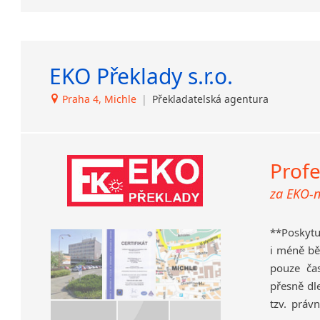
Lezginština
hum
Finance a
Lingala
přír
smlo
Litevština
popu
pře
Lotyšština
kor
EKO Překlady s.r.o.
Luba
Ostatní 
web
Makedonština
Praha 4, Michle
|
Překladatelská agentura
mar
Pří
Malajština
atd.
ško
Malgaština
bio
Malinština
hos
Profe
Maltština
kva
Maorština
za EKO-
Med
Megrelština
spol
Moldavština
lék
**Poskyt
Mongolština
v Pr
i méně bě
Nepálština
pouze ča
Tlumočen
Nilosaharské jazyky
přesně dl
Informatik
Nizozemština
tzv. práv