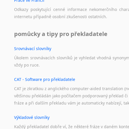
Práce ve Francii
Černohorština
Mongolšt
Dánština
Odkazy
poskytující
cenné
informace
nekomerčního
char
Finština
Darí
internetu
případně
osobní
zkušenosti
ostatních.
Norština
Esperanto
Korejšti
Estonština
pomůcky a tipy pro překladatele
Vietnamš
Faerština
Překládám
Fidžijština
Srovnávací slovníky
Naše
cen
Filipínské jazyky
Úkolem
srovnávacích
slovníků
je
vyhledat
vhodná
synony
jazyků.
Finština
vždy
po
ruce.
Fulbština
Gaelština
CAT - Software pro překladatele
Gruzínština
CAT je zkratkou z anglického computer-aided translation (ne
Hebrejština
většinou překládán jako počítačem podporovaný překlad či
Hindština
fráze a při dalším překladu vám je automaticky nabízejí, ta
Chorvatština
Indonéština
Výkladové slovníky
Irština
Každý
překladatel
dobře
ví,
že
některé
fráze
v
daném
kont
Islandština