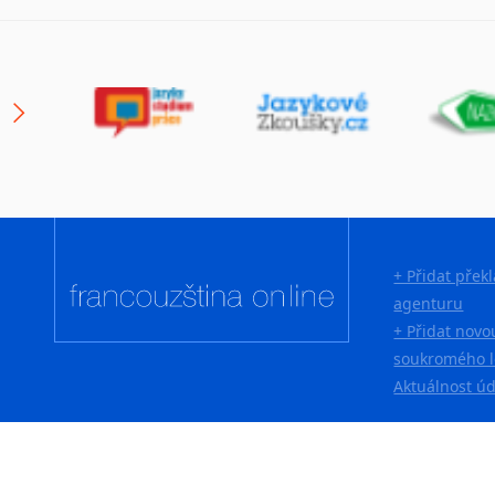
+ Přidat přek
agenturu
+ Přidat novo
soukromého l
Aktuálnost ú