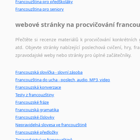
Francouzština pro předškoláky
Novořečtina
Francouzština pro seniory
Oromština
Páli
webové stránky na procvičování francou
Pandžábština
Paštunština
Přečtěte si recenze materiálů k procvičování konkrétních 
Perština
atd. Objevte stránky nabízející poslechová cvičení, hry,
Portugalština
zpravodajské weby nebo stránky pro úplné začátečníky.
Retorománština
Romština
Francouzská slovíčka - slovní zásoba
Rumunština
Francouzština do ucha - poslech, audio, MP3, video
Sanskrt
Francouzská konverzace
Sinhalština
Testy z francouzštiny
Slovinština
Francouzské fráze
Somálština
Francouzská gramatika
Sóština
Francouzské číslovky
Nepravidelná slovesa ve francouzštině
Srbština
Francouzské předložky
Staroslověnština
Zpravodajství ve francouzštině