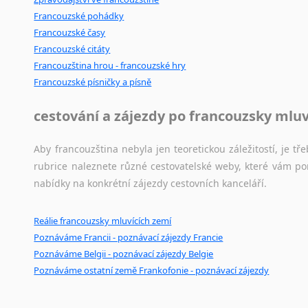
Svahilština
Francouzské pohádky
Švédština
Francouzské časy
Tádžičtina
Francouzské citáty
Tahitština
Francouzština hrou - francouzské hry
Tamilština
Francouzské písničky a písně
Tatarština
Thajština
cestování a zájezdy po francouzsky mlu
Tibetština
Tigriňňa
Aby francouzština nebyla jen teoretickou záležitostí, je tře
Turečtina
rubrice naleznete různé cestovatelské weby, které vám po
Turkménština
nabídky na konkrétní zájezdy cestovních kanceláří.
Ujgurština
Urdština
Reálie francouzsky mluvících zemí
Uzbečtina
Poznáváme Francii - poznávací zájezdy Francie
Vietnamština
Poznáváme Belgii - poznávací zájezdy Belgie
Poznáváme ostatní země Frankofonie - poznávací zájezdy
Wolof
Znakový jazyk
Zulu