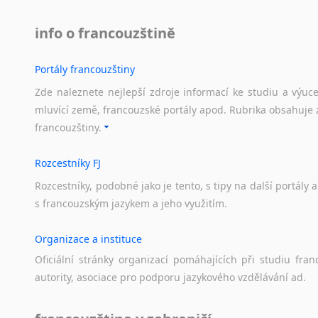
info o francouzštině
Portály francouzštiny
Zde naleznete nejlepší zdroje informací ke studiu a výuc
mluvící země, francouzské portály apod. Rubrika obsahuje 
francouzštiny.
Rozcestníky FJ
Rozcestníky,
podobné
jako
je
tento,
s
tipy
na
další
portály
a
s
francouzským
jazykem
a
jeho
využitím.
Organizace a instituce
Oficiální
stránky
organizací
pomáhajících
při
studiu
fran
autority,
asociace
pro
podporu
jazykového
vzdělávání
ad.