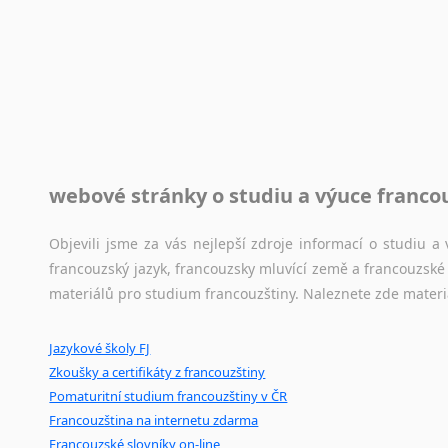
automaticky opravit.
Rady a návody pro překladatele
Toužíte započít překladatelskou dráhu, ale nevíte, jak na 
raději kvůli osobnímu perfekcionismu, vlastnosti každému p
raději zkontrolovat? V takovém případě jste na správném mí
Jazykové korpusy
webové stránky o studiu a výuce franco
Jazykový korpus je elektronický soubor autentických tex
korpusů, jež umožňují třeba vyhledávání slov a slovních spo
Objevili jsme za vás nejlepší zdroje informací o studiu 
původního zdroje textu.
francouzský jazyk, francouzsky mluvící země a francouzsk
materiálů pro studium francouzštiny. Naleznete zde materi
Ostatní pomůcky pro překladatele
Jazykové školy FJ
Mix
pomůcek,
jež
mají
potenciál
pomoci
překladateli
v
je
Zkoušky a certifikáty z francouzštiny
poradny
a
pravidla
pravopisu
nebo
stylistické
příručky.
Pomaturitní studium francouzštiny v ČR
Francouzština na internetu zdarma
Francouzské slovníky on-line