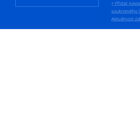
+ Přidat novo
soukromého l
Aktuálnost ú