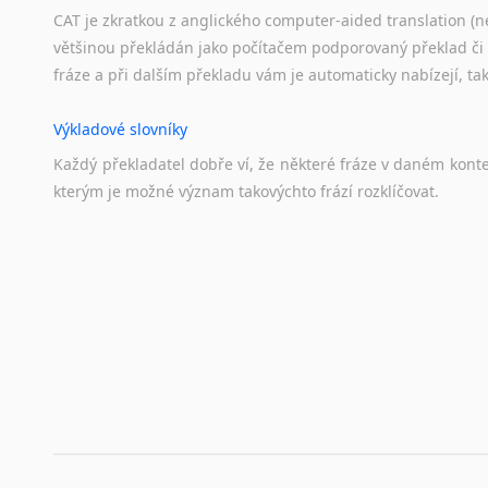
CAT je zkratkou z anglického computer-aided translation (ne
většinou překládán jako počítačem podporovaný překlad či
fráze a při dalším překladu vám je automaticky nabízejí, ta
Výkladové slovníky
Každý
překladatel
dobře
ví,
že
některé
fráze
v
daném
kont
kterým
je
možné
význam
takovýchto
frází
rozklíčovat.
Překladové slovníky
Slovník, největší přítel každého překladatele. A jelikož
kvalitních online překladových slovníků již nemusíte únavn
frázi a dřív, než řeknete švec, vyskočí vám hledaný výraz.
Korektory pravopisu pro překladatele
Každý dělá chyby a překlepy a kdo tvrdí, že ne, neříká p
využití moderního softwaru, jenž pravopisné, gramatické n