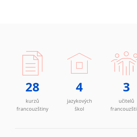
28
4
3
kurzů
jazykových
učitelů
francouzštiny
škol
francouzšt