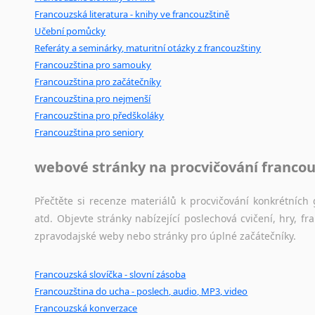
Francouzská literatura - knihy ve francouzštině
Učební pomůcky
Referáty a seminárky, maturitní otázky z francouzštiny
Francouzština pro samouky
Francouzština pro začátečníky
Francouzština pro nejmenší
Francouzština pro předškoláky
Francouzština pro seniory
webové stránky na procvičování francou
Přečtěte si recenze materiálů k procvičování konkrétních 
atd. Objevte stránky nabízející poslechová cvičení, hry,
zpravodajské weby nebo stránky pro úplné začátečníky.
Francouzská slovíčka - slovní zásoba
Francouzština do ucha - poslech, audio, MP3, video
Francouzská konverzace