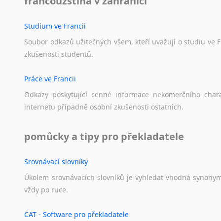
francouzština v zahraničí
Studium ve Francii
Soubor
odkazů
užitečných
všem,
kteří
uvažují
o
studiu
ve
F
zkušenosti
studentů.
Práce ve Francii
Odkazy
poskytující
cenné
informace
nekomerčního
char
internetu
případně
osobní
zkušenosti
ostatních.
pomůcky a tipy pro překladatele
Srovnávací slovníky
Úkolem
srovnávacích
slovníků
je
vyhledat
vhodná
synony
vždy
po
ruce.
CAT - Software pro překladatele